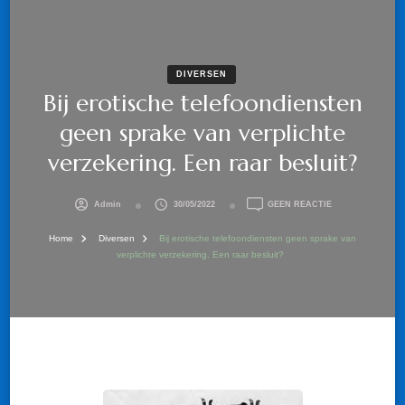
DIVERSEN
Bij erotische telefoondiensten
geen sprake van verplichte
verzekering. Een raar besluit?
OP
Admin
30/05/2022
GEEN REACTIE
BIJ
EROTISCHE
Home
Diversen
Bij erotische telefoondiensten geen sprake van
TELEFOONDIENS
verplichte verzekering. Een raar besluit?
GEEN
SPRAKE
VAN
VERPLICHTE
VERZEKERING.
EEN
RAAR
BESLUIT?