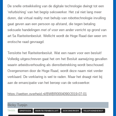
De snelle ontwikkeling van de digitale technologie dwingt tot een
‘refurbishing’ van het begrip sekswerker. Het zal niet lang meer
duren, dat virtual reality met behulp van robottechnologie invulling
gaat geven aan een persoon op afstand, die tegen betaling
seksuele handelingen
met of voor een
ander verricht op grond van
art 5a Rariteitenbesluit. Wellicht wordt de Hoge Raad dan weer om
erotische raad gevraagd.
Tenslotte het Rariteitenbesluit. Wat een naam voor een besluit!
Volledig uitgeschreven gaat het om het Besluit aanwijzing gevallen
waarin arbeidsverhouding als dienstbetrekking wordt beschouwd.
Overgenomen door de Hoge Raad, wordt deze naam niet verder
verklaard. De verklaring is wel te raden. Maar het draagt niet bij
aan de emancipatie van het beroep van de sekswerker.
https://wetten.overheid.nl/BWBR0004090/2019-07-01
Ricky Turpijn
TAGS:
EROTISCH
RARITEITENBESLUIT
SEKSWERKER
TELEFOONDIENST