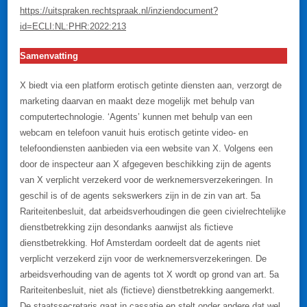
https://uitspraken.rechtspraak.nl/inziendocument?
id=ECLI:NL:PHR:2022:213
Samenvatting
X biedt via een platform erotisch getinte diensten aan, verzorgt de
marketing daarvan en maakt deze mogelijk met behulp van
computertechnologie. ‘Agents’ kunnen met behulp van een
webcam en telefoon vanuit huis erotisch getinte video- en
telefoondiensten aanbieden via een website van X. Volgens een
door de inspecteur aan X afgegeven beschikking zijn de agents
van X verplicht verzekerd voor de werknemersverzekeringen. In
geschil is of de agents sekswerkers zijn in de zin van art. 5a
Rariteitenbesluit, dat arbeidsverhoudingen die geen civielrechtelijke
dienstbetrekking zijn desondanks aanwijst als fictieve
dienstbetrekking. Hof Amsterdam oordeelt dat de agents niet
verplicht verzekerd zijn voor de werknemersverzekeringen. De
arbeidsverhouding van de agents tot X wordt op grond van art. 5a
Rariteitenbesluit, niet als (fictieve) dienstbetrekking aangemerkt.
De staatssecretaris gaat in cassatie en stelt onder andere dat wel