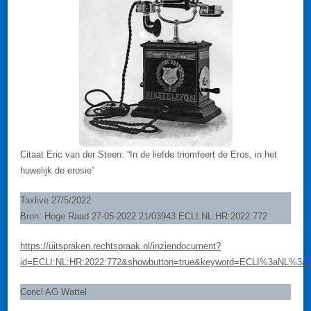
Citaat Eric van der Steen: “In de liefde triomfeert de Eros, in het
huwelijk de erosie”
Taxlive 27/5/2022
Bron: Hoge Raad 27-05-2022 21/03943 ECLI:NL:HR:2022:772
https://uitspraken.rechtspraak.nl/inziendocument?
id=ECLI:NL:HR:2022:772&showbutton=true&keyword=ECLI%3aNL%3
Concl AG Wattel