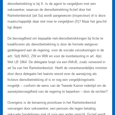
dienstbetrekking is bij X. Is de agent te vergelijken met een
sekswerker, waarvan de dienstbetrekking fictief door het
Rariteitenbesluit (art 5a) wordt aangewezen (inspecteur) of is deze
maatschappelijk daar niet mee te vergelijken (X)? Maar het geschil
ligt dieper.
De bevoegdheid om bepaalde niet-dienstbetrekkingen bij fictie te
kwalificeren als dienstbetrekking is door de formele wetgever
gedelegeerd aan de regering, voor de sociale verzekeringen in de
artt. 5(d) WAO, ZW en WW en voor de loonbelasting in art. 4(e)
Wet LB 1964. De delegatie loopt via een AMvB, zoals verwoord in
art 5a van het Rariteitenbesluit. Heeft de verantwoordelijke minister
door deze delegatie het laatste woord over de aanwijzing als
fictieve dienstbetrekking of is er nog een vergelijkingstoets
mogelijk – conform de wens van de Tweede Kamer indertijd om de
aanwijsbevoegdheid van de regering te beperken – door de rechter?
Overigens is de benaming prostituee in het Rariteitenbesluit
vervangen door sekswerker, een persoon die tegen betaling
seksuele handelingen met of voor een ander verricht. Fictief wordt