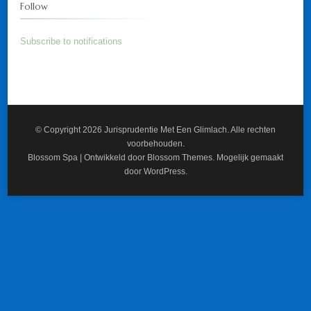
Follow
Subscribe to notifications
© Copyright 2026
Jurisprudentie Met Een Glimlach
. Alle rechten
voorbehouden.
Blossom Spa | Ontwikkeld door
Blossom Themes
. Mogelijk gemaakt
door
WordPress
.