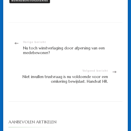
WERKNEMERSVERZEKERING
Bericht
Vorige bericht
Nu toch winstverlaging door afpersing van een
medebewoner?
navigatie
Volgend bericht
Niet invullen trustvraag is nu voldoende voor een
omkering bewijslast. Handvat HR.
AANBEVOLEN ARTIKELEN