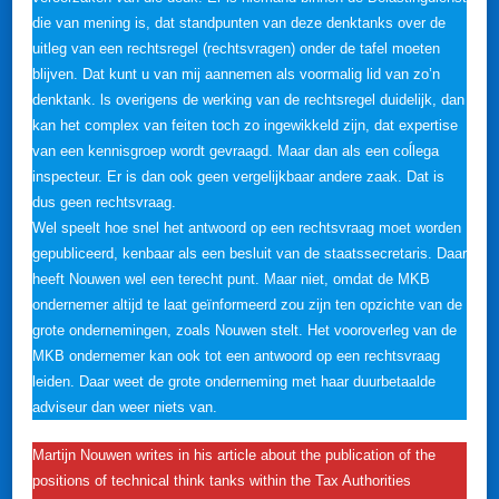
die van mening is, dat standpunten van deze denktanks over de
uitleg van een rechtsregel (rechtsvragen) onder de tafel moeten
blijven. Dat kunt u van mij aannemen als voormalig lid van zo’n
denktank. ls overigens de werking van de rechtsregel duidelijk, dan
kan het complex van feiten toch zo ingewikkeld zijn, dat expertise
van een kennisgroep wordt gevraagd. Maar dan als een coĺlega
inspecteur. Er is dan ook geen vergelijkbaar andere zaak. Dat is
dus geen rechtsvraag.
Wel speelt hoe snel het antwoord op een rechtsvraag moet worden
gepubliceerd, kenbaar als een besluit van de staatssecretaris. Daar
heeft Nouwen wel een terecht punt. Maar niet, omdat de MKB
ondernemer altijd te laat geïnformeerd zou zijn ten opzichte van de
grote ondernemingen, zoals Nouwen stelt. Het vooroverleg van de
MKB ondernemer kan ook tot een antwoord op een rechtsvraag
leiden. Daar weet de grote onderneming met haar duurbetaalde
adviseur dan weer niets van.
Martijn Nouwen writes in his article about the publication of the
positions of technical think tanks within the Tax Authorities