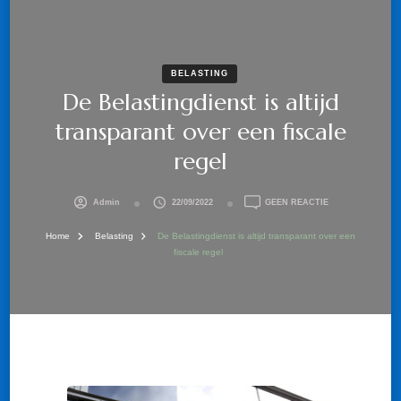
BELASTING
De Belastingdienst is altijd
transparant over een fiscale
regel
OP
Admin
22/09/2022
GEEN REACTIE
DE
BELASTINGDIEN
Home
Belasting
De Belastingdienst is altijd transparant over een
IS
fiscale regel
ALTIJD
TRANSPARANT
OVER
EEN
FISCALE
REGEL