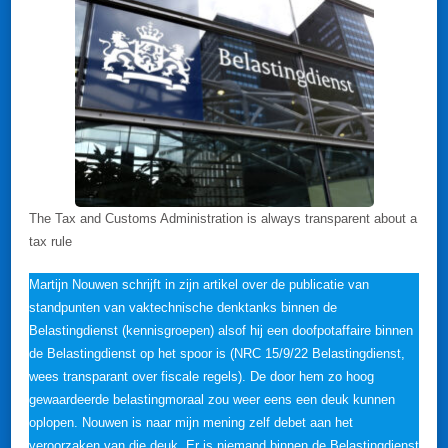
The Tax and Customs Administration is always transparent about a
tax rule
Martijn Nouwen schrijft in zijn artikel over de publicatie van
standpunten van vaktechnische denktanks binnen de
Belastingdienst (kennisgroepen) alsof hij een doofpotaffaire binnen
de Belastingdienst op het spoor is (NRC 15/9/22 Belastingdienst,
wees transparant over fiscale regels). De door hem zo hoog
gewaardeerde belastingmoraal zou weer eens een deuk kunnen
oplopen. Nouwen is naar mijn mening zelf debet aan het
veroorzaken van die deuk. Er is niemand binnen de Belastingdienst