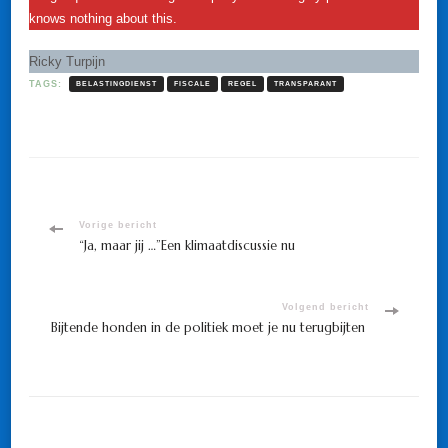
knows nothing about this.
Ricky Turpijn
TAGS:
BELASTINGDIENST
FISCALE
REGEL
TRANSPARANT
Bericht
Vorige bericht
“Ja, maar jij …”Een klimaatdiscussie nu
navigatie
Volgend bericht
Bijtende honden in de politiek moet je nu terugbijten