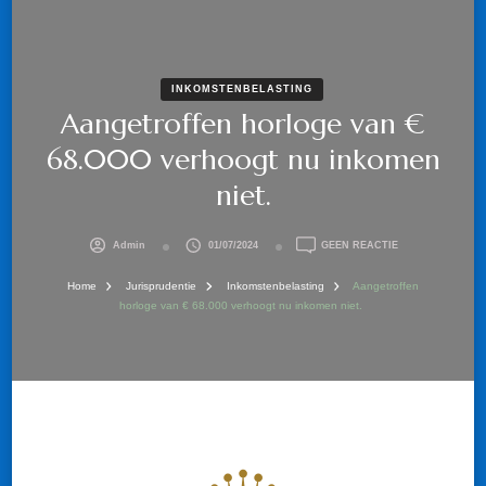
INKOMSTENBELASTING
Aangetroffen horloge van €
68.000 verhoogt nu inkomen
niet.
OP
Admin
01/07/2024
GEEN REACTIE
AANGETROFFEN
HORLOGE
Home
Jurisprudentie
Inkomstenbelasting
Aangetroffen
VAN
horloge van € 68.000 verhoogt nu inkomen niet.
€
68.000
VERHOOGT
NU
INKOMEN
NIET.