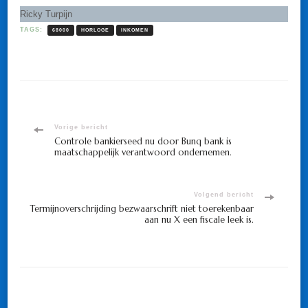
Ricky Turpijn
TAGS:
68000
HORLOGE
INKOMEN
Bericht
Vorige bericht
Controle bankierseed nu door Bunq bank is
maatschappelijk verantwoord ondernemen.
navigatie
Volgend bericht
Termijnoverschrijding bezwaarschrift niet toerekenbaar
aan nu X een fiscale leek is.