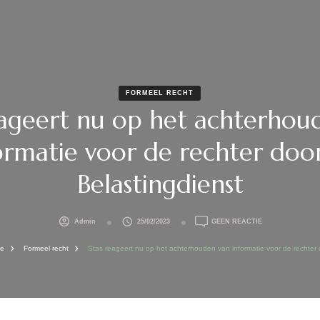
FORMEEL RECHT
eageert nu op het achterhou
ormatie voor de rechter doo
Belastingdienst
OP
Admin
25/02/2023
GEEN REACTIE
STAS
REAGEERT
ie
Formeel recht
Stas reageert nu op het achterhouden van informatie voor de rechter 
NU
OP
HET
ACHTERHOUDEN
VAN
INFORMATIE
VOOR