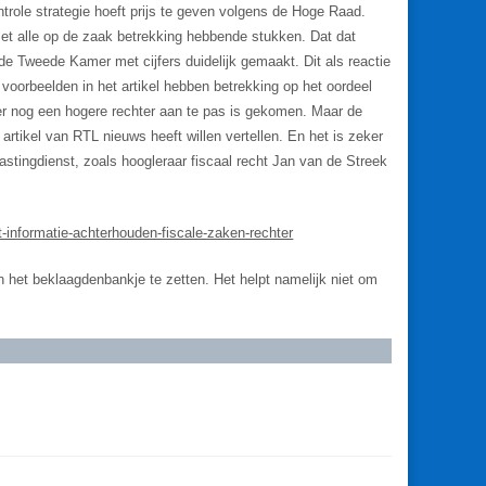
ontrole strategie hoeft prijs te geven volgens de Hoge Raad.
 met alle op de zaak betrekking hebbende stukken. Dat dat
 de Tweede Kamer met cijfers duidelijk gemaakt. Dit als reactie
voorbeelden in het artikel hebben betrekking op het oordeel
f er nog een hogere rechter aan te pas is gekomen. Maar de
rtikel van RTL nieuws heeft willen vertellen. En het is zeker
lastingdienst, zoals hoogleraar fiscaal recht Jan van de Streek
st-informatie-achterhouden-fiscale-zaken-rechter
n het beklaagdenbankje te zetten. Het helpt namelijk niet om