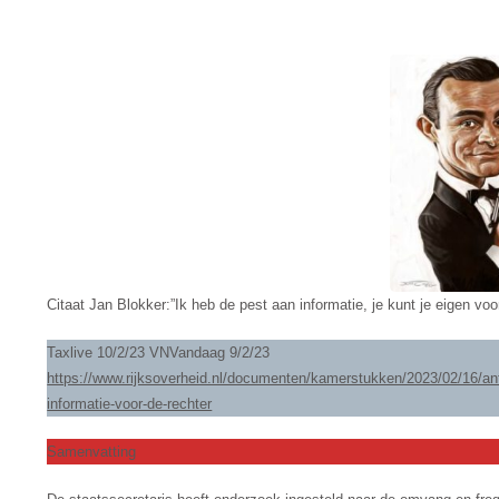
DE
RECHTER
DOOR
DE
BELASTINGDIEN
Citaat Jan Blokker:”Ik heb de pest aan informatie, je kunt je eigen vo
Taxlive 10/2/23 VNVandaag 9/2/23
https://www.rijksoverheid.nl/documenten/kamerstukken/2023/02/16/an
informatie-voor-de-rechter
Samenvatting