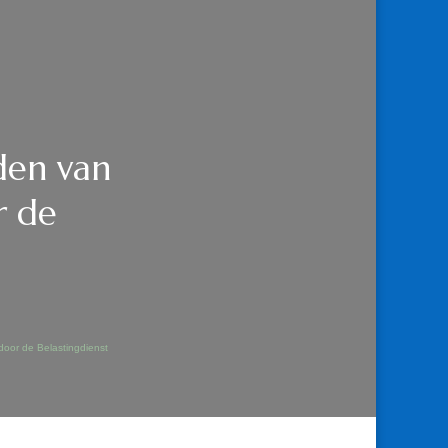
den van
r de
door de Belastingdienst