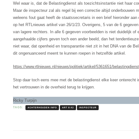
Wel waar is, dat de Belastingdienst als toezichtsinstantie niet haar c
Maar de inspecteur zal als regel bij een correctie altijd onderbouwen
weleens fout gaat heeft de staatssecretaris in een brief hieronder aan
op het RTLnieuws artikel van 26/1/23. Overigens, 5 van de 6 gegeven 
van lagere rechters. In alle 6 gegeven voorbeelden is niet duidelijk o
aangehaalde cijfers geven toch een ander beeld, dan het tendentieuze a
niet waar, dat openheid en transparantie niet zit in het DNA van de Be
dit ongenuanceerd meent te kunnen roepen in hetzelfde artikel.
https://www.rtlnieuws.nl/nieuws/politiek/artikel/5361651/belastingdien
Stop daar toch eens mee met de belastingdienst elke keer onterecht i
het vertrouwen in de overheid terug te krijgen.
Ricky Turpijn
TAGS:
ACHTERHOUDEN INFO
ART 8:42
INSPECTEUR