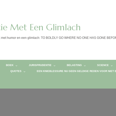
tie Met Een Glimlach
calist met humor en een glimlach: TO BOLDLY GO WHERE NO ONE HAS GONE BEF
BOEK
JURISPRUDENTIE
BELASTING
SCIENCE
QUOTES
EEN KNIEBLESSURE NU GEEN GELDIGE REDEN VOOR NIET 