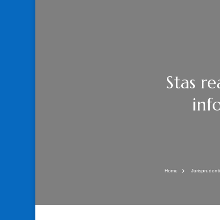
Stas r
inf
Home
Jurisprudent