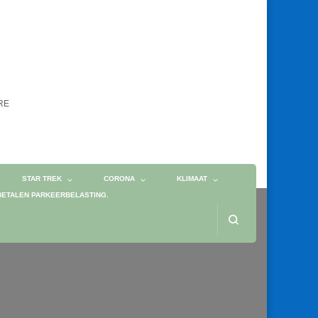
ORE
STAR TREK
CORONA
KLIMAAT
BETALEN PARKEERBELASTING.