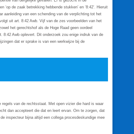
entie van dergelijke gevallen. Er is gezocht in de
en ‘op de zaak betrekking hebbende stukken’ en ‘8:42’. Hieruit
aar aanleiding van een schending van de verplichting tot het
lgt uit art. 8:42 Awb. Vijf van de zes voorbeelden van het
 zowel het gerechtshof als de Hoge Raad geen oordeel
. 8:42 Awb oplevert. Dit onderzoek zou enige indruk van de
zingen dat er sprake is van een werkwijze bij de
e regels van de rechtsstaat. Met open vizier die hard is waar
echt dan accepteert die dat en leert ervan. Om te zorgen, dat
 de inspecteur bijna altijd een collega procesdeskundige mee