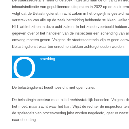
De staatssecretaris heeft onderzoek ingesteld naar de omvang en frequ
inhoudsindicatie van gepubliceerde uitspraken in 2022 op de zoekterm
volgt dat de Belastingdienst in acht zaken in het ongelijk is gesteld n
verstrekken van alle op de zaak betrekking hebbende stukken, welke vo
RTL-artikel zitten in deze acht zaken. In het zesde voorbeeld hebben
gegeven over of het handelen van de inspecteur een schending van art
omvang moeten geven. Volgens de staatssecretaris zijn er geen aanwij
Belastingdienst waar ten onrechte stukken achtergehouden worden.
O
pmerking
De belastingdienst houdt toezicht met open vizier.
De belastinginspecteur moet altijd rechtsstatelijk handelen. Volgens d
het moet, maar zacht waar het kan. Wijst de rechter de inspecteur ter
de spelregels van procesvoering juist worden nageleefd, gaat er naast
naar de zitting.