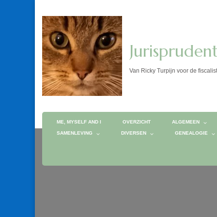
Jurispruden
Van Ricky Turpijn voor de fis
ME, MYSELF AND I
OVERZICHT
ALGEMEEN
SAMENLEVING
DIVERSEN
GENEALOGIE