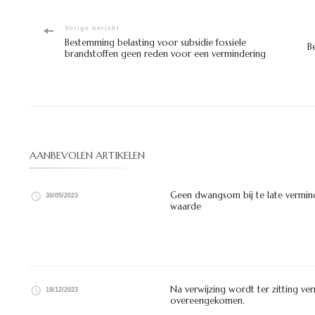
Bericht
Vorige bericht
Bestemming belasting voor subsidie fossiele
B
brandstoffen geen reden voor een vermindering
navigatie
AANBEVOLEN ARTIKELEN
Geen dwangsom bij te late vermin
30/05/2023
waarde
Na verwijzing wordt ter zitting ve
18/12/2023
overeengekomen.