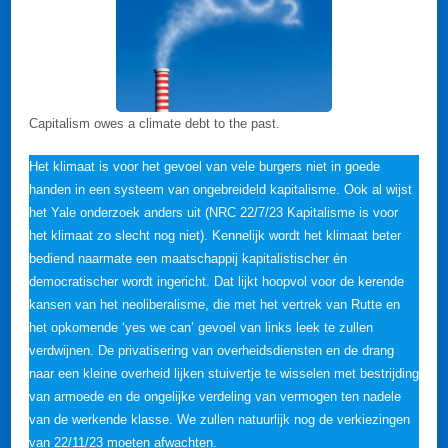
Capitalism owes a climate debt to the past.
Het klimaat is voor het gevoel van vele burgers niet in goede
handen in een systeem van ongebreideld kapitalisme. Ook al wijst
het Yale onderzoek anders uit (NRC 22/7/23 Kapitalisme is voor
het klimaat zo slecht nog niet). Kennelijk wordt het klimaat beter
bediend naarmate een maatschappij kapitalistischer én
democratischer wordt ingericht. Dat lijkt hoopvol voor de kerende
kansen van het neoliberalisme, die met het vertrek van Rutte en
het opkomende ‘yes we can’ gevoel van links leek te zullen
verdwijnen. De privatisering van overheidsdiensten en de drang
naar een kleine overheid lijken stuivertje te wisselen met bestrijding
van armoede en de ongelijke verdeling van vermogen ten nadele
van de werkende klasse. We zullen natuurlijk nog de verkiezingen
van 22/11/23 moeten afwachten.