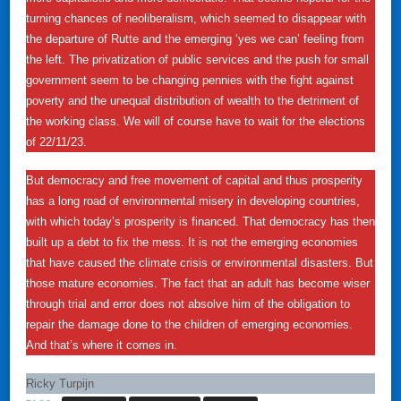
turning chances of neoliberalism, which seemed to disappear with
the departure of Rutte and the emerging ‘yes we can’ feeling from
the left. The privatization of public services and the push for small
government seem to be changing pennies with the fight against
poverty and the unequal distribution of wealth to the detriment of
the working class. We will of course have to wait for the elections
of 22/11/23.
But democracy and free movement of capital and thus prosperity
has a long road of environmental misery in developing countries,
with which today’s prosperity is financed. That democracy has then
built up a debt to fix the mess. It is not the emerging economies
that have caused the climate crisis or environmental disasters. But
those mature economies. The fact that an adult has become wiser
through trial and error does not absolve him of the obligation to
repair the damage done to the children of emerging economies.
And that’s where it comes in.
Ricky Turpijn