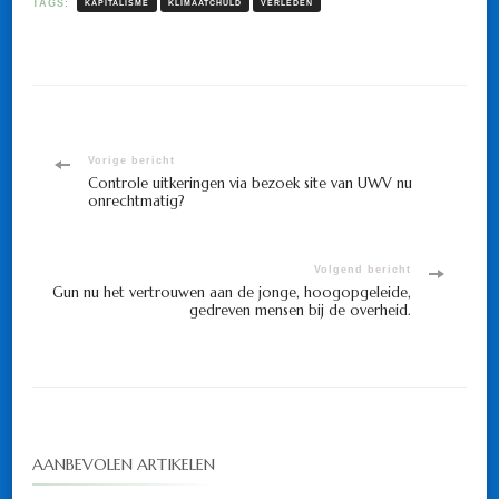
TAGS:
KAPITALISME
KLIMAATCHULD
VERLEDEN
Bericht
Vorige bericht
Controle uitkeringen via bezoek site van UWV nu
onrechtmatig?
navigatie
Volgend bericht
Gun nu het vertrouwen aan de jonge, hoogopgeleide,
gedreven mensen bij de overheid.
AANBEVOLEN ARTIKELEN