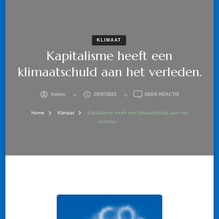
KLIMAAT
Kapitalisme heeft een
klimaatschuld aan het verleden.
OP
Admin
29/07/2023
GEEN REACTIE
KAPITALISME
HEEFT
Home
Klimaat
Kapitalisme heeft een klimaatschuld aan het
EEN
verleden.
KLIMAATSCHUL
AAN
HET
VERLEDEN.