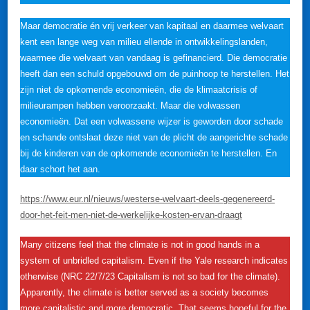
Maar democratie én vrij verkeer van kapitaal en daarmee welvaart
kent een lange weg van milieu ellende in ontwikkelingslanden,
waarmee die welvaart van vandaag is gefinancierd. Die democratie
heeft dan een schuld opgebouwd om de puinhoop te herstellen. Het
zijn niet de opkomende economieën, die de klimaatcrisis of
milieurampen hebben veroorzaakt. Maar die volwassen
economieën. Dat een volwassene wijzer is geworden door schade
en schande ontslaat deze niet van de plicht de aangerichte schade
bij de kinderen van de opkomende economieën te herstellen. En
daar schort het aan.
https://www.eur.nl/nieuws/westerse-welvaart-deels-gegenereerd-
door-het-feit-men-niet-de-werkelijke-kosten-ervan-draagt
Many citizens feel that the climate is not in good hands in a
system of unbridled capitalism. Even if the Yale research indicates
otherwise (NRC 22/7/23 Capitalism is not so bad for the climate).
Apparently, the climate is better served as a society becomes
more capitalistic and more democratic. That seems hopeful for the