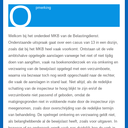
O
pmerking
Welkom bij het onderdeel MKB van de Belastingdienst.
Onderstaande uitspraak gaat over een casus van 13 in een dozijn,
zoals dat bij het MKB heel vaak voorkomt. Ontstaan uit de vele
ambtshalve opgelegde aanslagen vanwege het niet of niet tijdig
doen van aangiften, vaak na boekenonderzoek en via omkering en
verzwaring van de bewijslast opgelegd met een verzuimboete,
waarna via bezwaar toch nog wordt opgeschaald naar de rechter,
die vaak de aanslagen in stand laat. Niet altijd, als de redelijke
schatting van de inspecteur te hoog blijkt te zijn en/of de
verzuimboete niet passend of geboden, omdat de
matigingsgronden niet in voldoende mate door de inspecteur zijn
meegenomen, zoals door overschrijding van de redelijke termijn
van behandeling. De spelregel omkering en verzwaring geldt niet,
als belanghebbende al de bewijslast heeft, zoals voor uitgaven. In
bezwaar of na onderzoek wordt vaak pas duidelijk hoe de vork in