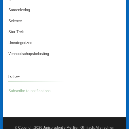
Samenleving
Science
Star Trek
Uncategorized
Vennootschapsbelasting
Follow
Subscribe to notifications
© Copyright 2026
Jurisprudentie Met Een Glimlach
. Alle rechten