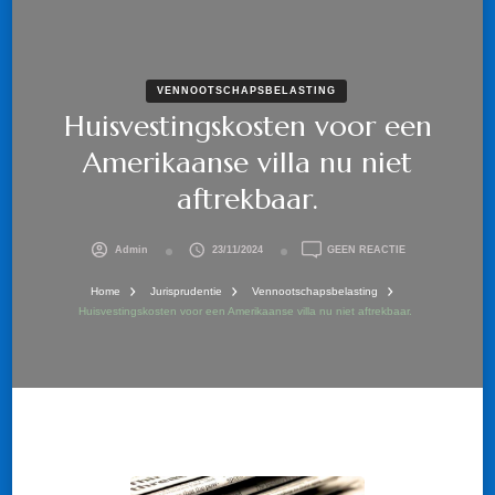
VENNOOTSCHAPSBELASTING
Huisvestingskosten voor een
Amerikaanse villa nu niet
aftrekbaar.
OP
Admin
23/11/2024
GEEN REACTIE
HUISVESTINGSK
VOOR
Home
Jurisprudentie
Vennootschapsbelasting
EEN
Huisvestingskosten voor een Amerikaanse villa nu niet aftrekbaar.
AMERIKAANSE
VILLA
NU
NIET
AFTREKBAAR.