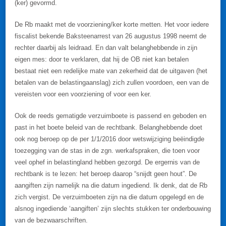
(ker) gevormd.
De Rb maakt met de voorziening/ker korte metten. Het voor iedere
fiscalist bekende Baksteenarrest van 26 augustus 1998 neemt de
rechter daarbij als leidraad. En dan valt belanghebbende in zijn
eigen mes: door te verklaren, dat hij de OB niet kan betalen
bestaat niet een redelijke mate van zekerheid dat de uitgaven (het
betalen van de belastingaanslag) zich zullen voordoen, een van de
vereisten voor een voorziening of voor een ker.
Ook de reeds gematigde verzuimboete is passend en geboden en
past in het boete beleid van de rechtbank. Belanghebbende doet
ook nog beroep op de per 1/1/2016 door wetswijziging beëindigde
toezegging van de stas in de zgn. werkafspraken, die toen voor
veel ophef in belastingland hebben gezorgd. De ergernis van de
rechtbank is te lezen: het beroep daarop “snijdt geen hout”. De
aangiften zijn namelijk na die datum ingediend. Ik denk, dat de Rb
zich vergist. De verzuimboeten zijn na die datum opgelegd en de
alsnog ingediende ‘aangiften’ zijn slechts stukken ter onderbouwing
van de bezwaarschriften.