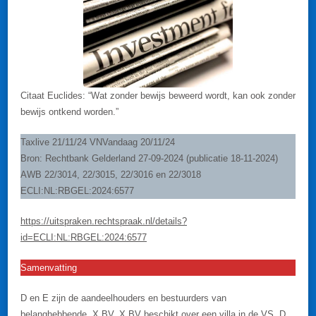
Citaat Euclides: “Wat zonder bewijs beweerd wordt, kan ook zonder
bewijs ontkend worden.”
Taxlive 21/11/24 VNVandaag 20/11/24
Bron: Rechtbank Gelderland 27-09-2024 (publicatie 18-11-2024)
AWB 22/3014, 22/3015, 22/3016 en 22/3018
ECLI:NL:RBGEL:2024:6577
https://uitspraken.rechtspraak.nl/details?
id=ECLI:NL:RBGEL:2024:6577
Samenvatting
D en E zijn de aandeelhouders en bestuurders van
belanghebbende, X BV. X BV beschikt over een villa in de VS. D