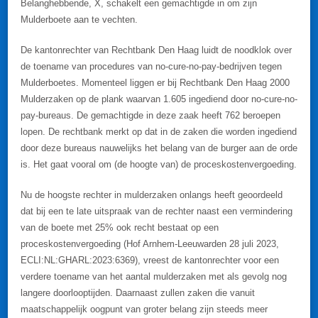
Belanghebbende, X, schakelt een gemachtigde in om zijn
Mulderboete aan te vechten.
De kantonrechter van Rechtbank Den Haag luidt de noodklok over
de toename van procedures van no-cure-no-pay-bedrijven tegen
Mulderboetes. Momenteel liggen er bij Rechtbank Den Haag 2000
Mulderzaken op de plank waarvan 1.605 ingediend door no-cure-no-
pay-bureaus. De gemachtigde in deze zaak heeft 762 beroepen
lopen. De rechtbank merkt op dat in de zaken die worden ingediend
door deze bureaus nauwelijks het belang van de burger aan de orde
is. Het gaat vooral om (de hoogte van) de proceskostenvergoeding.
Nu de hoogste rechter in mulderzaken onlangs heeft geoordeeld
dat bij een te late uitspraak van de rechter naast een vermindering
van de boete met 25% ook recht bestaat op een
proceskostenvergoeding (Hof Arnhem-Leeuwarden 28 juli 2023,
ECLI:NL:GHARL:2023:6369), vreest de kantonrechter voor een
verdere toename van het aantal mulderzaken met als gevolg nog
langere doorlooptijden. Daarnaast zullen zaken die vanuit
maatschappelijk oogpunt van groter belang zijn steeds meer