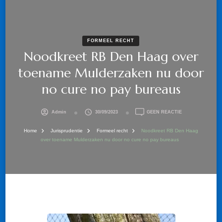
FORMEEL RECHT
Noodkreet RB Den Haag over
toename Mulderzaken nu door
no cure no pay bureaus
OP
Admin
30/09/2023
GEEN REACTIE
NOODKREET
RB
Home
Jurisprudentie
Formeel recht
Noodkreet RB Den Haag
DEN
over toename Mulderzaken nu door no cure no pay bureaus
HAAG
OVER
TOENAME
MULDERZAKEN
NU
DOOR
NO
CURE
NO
PAY
BUREAUS