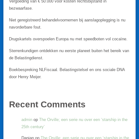
Vergoeding van € 50.000 voor kosten rechtsbijstand in
bezwaarfase.
Niet geregistreerd behandelvoornemen bij aanslagoplegging is nu
navorderbare fout.
Drugskartels overspoelen Europa nu met speedboten vol cocaïne.
Sterrenkundigen ontdekken nu eerste planeet buiten het bereik van
de Belastingdienst.
Boekbespreking NLFiscaal. Belastingstelsel en ons sociale DNA
door Henry Meijer.
Recent Comments
admin
op
The Orville; een serie nu over een ‘starship in the
25th century’
Danian
op
The Orville; een serie nu over een ‘starship in the