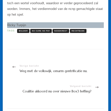
toch een wortel voorhoudt, waardoor er verder geprocedeerd zal
worden. Immers, het verdienmodel van de ncnp gemachtigde staat
op het spel.
Ricky Turpijn
TAGS:
MULDER
NO CURE NO PAY
NOODKREET
RECHTBANK
Bericht
Vorige bericht
Weg met de volkswijk, omarm gentrificatie nu.
navigatie
Volgend bericht
Coalitie akkoord nu over nieuwe Box3 heffing?