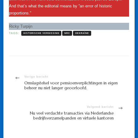
And that’s what the editorial means by “an error of historic
proportions.”
Ricky Turpijn
TAGS:
HISTORISCHE VERGISSING
NRC
OEKRAÏNE
Bericht
Vorige bericht
Omslagstelsel voor pensioenverplichtingen in eigen
beheer nu niet langer geoorloofd.
navigatie
Volgend bericht
Nu veel verdachte transacties via Nederlandse
bedrijfsverzamelpanden en virtuele kantoren