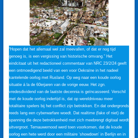
“Hopen dat het allemaal wel zal meevallen, of dat er nog tijd
genoeg is, is een vergissing van historische omvang.” Het
eindcitaat uit het redactioneel commentaar van NRC 23/2/24 geeft
een ontmoedigend beeld van een voor Oekraïne in het nadeel
kantelende oorlog met Rusland. Op weg naar een koude oorlog
situatie á la de 60erjaren van de vorige eeuw. Het zgn.
vredesdividend van de laatste decennia is geïncasseerd. Verschil
met de koude oorlog indertijd is, dat op wereldniveau meer
totalitaire spelers bij het conflict zijn betrokken. En dat ondergronds
reeds lang een cyberwarfare woedt. Dat realtime (fake of niet) de
spanning die deze betrokkenheid met zich meebrengt digitaal wordt
uitvergroot. Ternauwernood werd toen voorkomen, dat de koude
oorlog een hete werd door een militaire ‘showdown’ in Berlijn en in