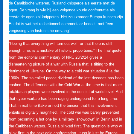
de Caraibische wateren. Rusland knipperde als eerste met de
ogen. De vraag is wie bij een volgende koude confrontatie als
eerste de ogen zal knipperen. Het zou zomaar Europa kunnen zijn.
En dat is wat het redactioneel commentaar bedoelt met “een
vergissing van historische omvang”.
“Hoping that everything will turn out well, or that there is still
enough time, is a mistake of historic proportions.” The final quote
from the editorial commentary of NRC 23/2/24 gives a
disheartening picture of a war with Russia that is tilting to the
detriment of Ukraine. On the way to a cold war situation á la the
1960s. The so-called peace dividend of the last decades has been
cashed. The difference with the Cold War at the time is that more
totalitarian players were involved in the conflict at world level. And
that cyber warfare has been raging underground for a long time.
That in real time (fake or not) the tension that this involvement
entails is digitally magnified. The cold war was barely prevented
from becoming a hot one by a military ‘showdown’ in Berlin and in
the Caribbean waters. Russia blinked first. The question is who will
blink first in the next cold confrontation. It could just be Europe.