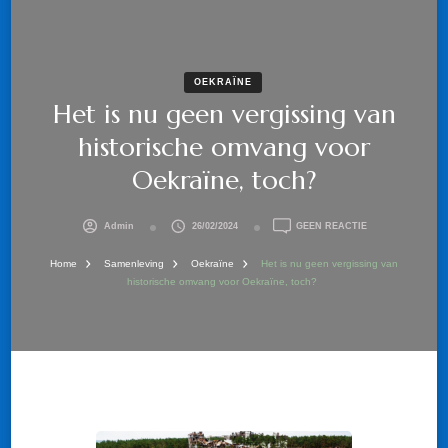
OEKRAÏNE
Het is nu geen vergissing van
historische omvang voor
Oekraïne, toch?
OP
Admin
26/02/2024
GEEN REACTIE
HET
IS
Home
Samenleving
Oekraïne
Het is nu geen vergissing van
NU
historische omvang voor Oekraïne, toch?
GEEN
VERGISSING
VAN
HISTORISCHE
OMVANG
VOOR
OEKRAÏNE,
TOCH?