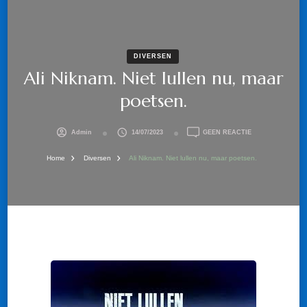
DIVERSEN
Ali Niknam. Niet lullen nu, maar
poetsen.
OP
Admin
14/07/2023
GEEN REACTIE
ALI
NIKNAM.
Home
Diversen
Ali Niknam. Niet lullen nu, maar poetsen.
NIET
LULLEN
NU,
MAAR
POETSEN.