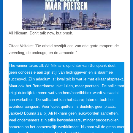
Ali Niknam. Don’t talk now, but brush.
Citaat Voltaire: “De arbeid bevrijdt ons van drie grote rampen: de
verveling, de ondeugd, en de armoede.”
The winner takes all. Ali Niknam, oprichter van Bunqbank doet
geen concessie aan zijn stijl van leidinggeven en is daarmee
succesvol. Zijn adagium is: kwaliteit is wat je met elkaar afspreekt.
Maar ook het Rotterdamse ‘niet lullen, maar poetsen’. De sollicitant
krijgt duidelijk te horen wat van hem/haar/lhbtiq+ wordt verwacht
aan werkethos. De sollicitant kan het daarbij laten of toch het
avontuur aangaan. Voor ‘quiet quitters’ is duidelijk geen plaats.
Japke-D Bouma zal bij Ali Niknam geen jeukwoorden aantreffen.
Veel ondernemers zijn stille bewonderaars, minder succesvollen
hameren op het onmenselijk werkklimaat. Niknam wil de grens over