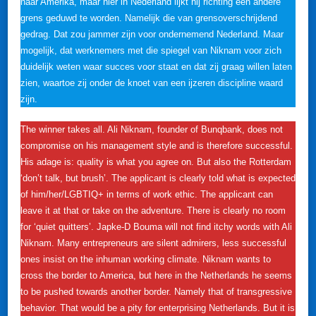
naar Amerika, maar hier in Nederland lijkt hij richting een andere
grens geduwd te worden. Namelijk die van grensoverschrijdend
gedrag. Dat zou jammer zijn voor ondernemend Nederland. Maar
mogelijk, dat werknemers met die spiegel van Niknam voor zich
duidelijk weten waar succes voor staat en dat zij graag willen laten
zien, waartoe zij onder de knoet van een ijzeren discipline waard
zijn.
The winner takes all. Ali Niknam, founder of Bunqbank, does not
compromise on his management style and is therefore successful.
His adage is: quality is what you agree on. But also the Rotterdam
‘don’t talk, but brush’. The applicant is clearly told what is expected
of him/her/LGBTIQ+ in terms of work ethic. The applicant can
leave it at that or take on the adventure. There is clearly no room
for ‘quiet quitters’. Japke-D Bouma will not find itchy words with Ali
Niknam. Many entrepreneurs are silent admirers, less successful
ones insist on the inhuman working climate. Niknam wants to
cross the border to America, but here in the Netherlands he seems
to be pushed towards another border. Namely that of transgressive
behavior. That would be a pity for enterprising Netherlands. But it is