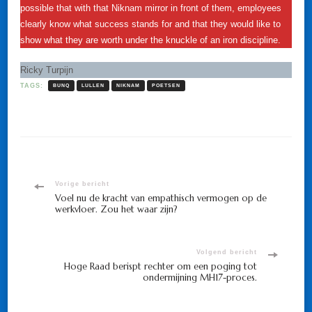
possible that with that Niknam mirror in front of them, employees
clearly know what success stands for and that they would like to
show what they are worth under the knuckle of an iron discipline.
Ricky Turpijn
TAGS:
BUNQ
LULLEN
NIKNAM
POETSEN
Bericht
Vorige bericht
Voel nu de kracht van empathisch vermogen op de
werkvloer. Zou het waar zijn?
navigatie
Volgend bericht
Hoge Raad berispt rechter om een poging tot
ondermijning MH17-proces.