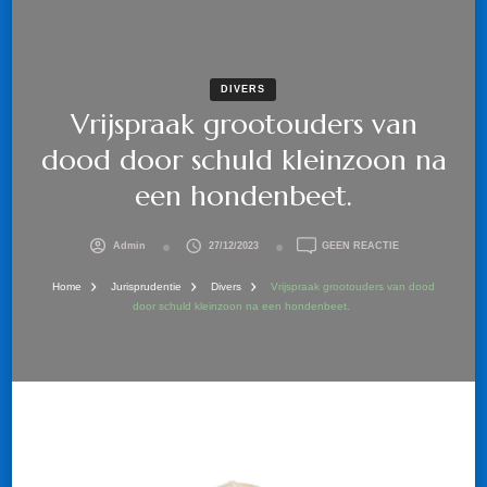
DIVERS
Vrijspraak grootouders van
dood door schuld kleinzoon na
een hondenbeet.
OP
Admin
27/12/2023
GEEN REACTIE
VRIJSPRAAK
GROOTOUDERS
Home
Jurisprudentie
Divers
Vrijspraak grootouders van dood
VAN
door schuld kleinzoon na een hondenbeet.
DOOD
DOOR
SCHULD
KLEINZOON
NA
EEN
HONDENBEET.