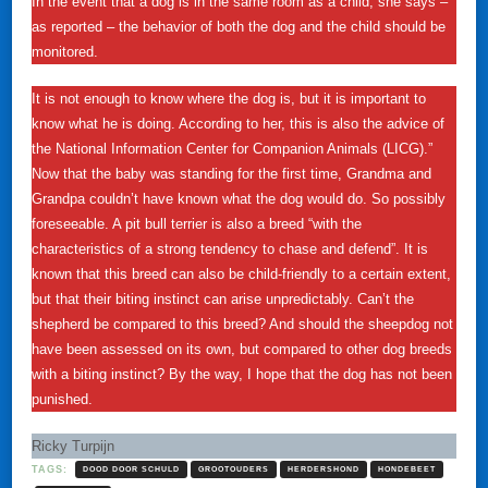
In the event that a dog is in the same room as a child, she says –
as reported – the behavior of both the dog and the child should be
monitored.
It is not enough to know where the dog is, but it is important to
know what he is doing. According to her, this is also the advice of
the National Information Center for Companion Animals (LICG).”
Now that the baby was standing for the first time, Grandma and
Grandpa couldn’t have known what the dog would do. So possibly
foreseeable. A pit bull terrier is also a breed “with the
characteristics of a strong tendency to chase and defend”. It is
known that this breed can also be child-friendly to a certain extent,
but that their biting instinct can arise unpredictably. Can’t the
shepherd be compared to this breed? And should the sheepdog not
have been assessed on its own, but compared to other dog breeds
with a biting instinct? By the way, I hope that the dog has not been
punished.
Ricky Turpijn
TAGS:
DOOD DOOR SCHULD
GROOTOUDERS
HERDERSHOND
HONDEBEET