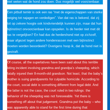
niet weten wat de hond zou doen. Dus mogelijk wel voorzienbaar.
Een pitbull terriër is ook een ras “met de eigenschappen van sterke
neiging tot najagen en verdedigen”. Van dat ras is bekend, dat zij
tot op zekere hoogte ook kindvriendelijk kunnen zijn, maar dat hun
bijtinstinct onvoorzienbaar kan opspelen. Is de herder niet met dit
ras te vergelijken? En had dus de herdershond niet op zichzelf,
maar afgezet tegen andere hondenrassen met een bijtinstinct
moeten worden beoordeeld? Overigens hoop ik, dat de hond niet is
gestraft.
Of course, all the superlatives have been said about this terrible
biting incident involving grandma and grandpa’s sheepdog, which
fatally injured their 8-month-old grandson. Not least, that the baby’s
mother is suing grandparents for culpable homicide. According to
the court, social debt is something different from legal debt. And
the latter is not the case, the court ruled in two rulings: the
behavior of the sheepdog was not foreseeable. Yet there is
something off about that judgement. Grandma put the baby – who
was apparently able to stand for the first time during that