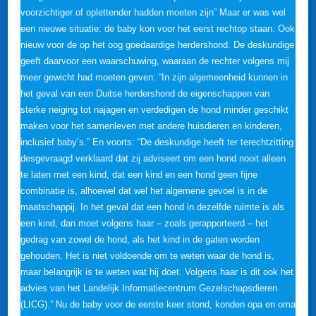
voorzichtiger of oplettender hadden moeten zijn” Maar er was wel
een nieuwe situatie: de baby kon voor het eerst rechtop staan. Ook
nieuw voor de op het oog goedaardige herdershond. De deskundige
geeft daarvoor een waarschuwing, waaraan de rechter volgens mij
meer gewicht had moeten geven: “In zijn algemeenheid kunnen in
het geval van een Duitse herdershond de eigenschappen van
sterke neiging tot najagen en verdedigen de hond minder geschikt
maken voor het samenleven met andere huisdieren en kinderen,
inclusief baby’s.” En voorts: “De deskundige heeft ter terechtzitting
desgevraagd verklaard dat zij adviseert om een hond nooit alleen
te laten met een kind, dat een kind en een hond geen fijne
combinatie is, alhoewel dat wel het algemene gevoel is in de
maatschappij. In het geval dat een hond in dezelfde ruimte is als
een kind, dan moet volgens haar – zoals gerapporteerd – het
gedrag van zowel de hond, als het kind in de gaten worden
gehouden. Het is niet voldoende om te weten waar de hond is,
maar belangrijk is te weten wat hij doet. Volgens haar is dit ook het
advies van het Landelijk Informatiecentrum Gezelschapsdieren
(LICG).” Nu de baby voor de eerste keer stond, konden opa en oma