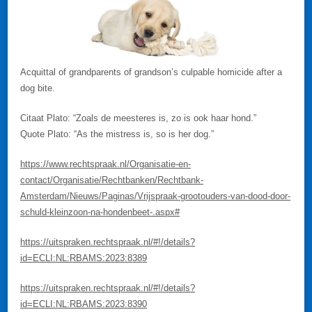
Acquittal of grandparents of grandson’s culpable homicide after a
dog bite.
Citaat Plato: “Zoals de meesteres is, zo is ook haar hond.”
Quote Plato: “As the mistress is, so is her dog.”
https://www.rechtspraak.nl/Organisatie-en-
contact/Organisatie/Rechtbanken/Rechtbank-
Amsterdam/Nieuws/Paginas/Vrijspraak-grootouders-van-dood-door-
schuld-kleinzoon-na-hondenbeet-.aspx#
https://uitspraken.rechtspraak.nl/#!/details?
id=ECLI:NL:RBAMS:2023:8389
https://uitspraken.rechtspraak.nl/#!/details?
id=ECLI:NL:RBAMS:2023:8390