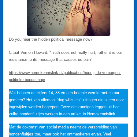
Do you hear the hidden political message now?
Citaat Vernon Howard: “Truth does not really hurt, rather it is our
resistance to its message that causes us pain”
https://www.nemokennislink.nl/publicaties/hoor-jij-de-verborgen-
politieke-boodschap/
Wat hebben de cijfers 14, 88 en een boreale wereld met elkaar
gemeen? Het zijn allemaal ‘dog whistles’: uitingen die alleen door
ingewijden worden begrepen. Twee deskundigen leggen uit hoe
zulke hondenfluitjes werken in een artikel in Nemokennislink.
Met de opkomst van social media neemt de verspreiding van
hondenfluitjes toe, maar ook het ontmaskeren ervan. Veel