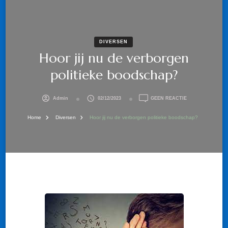
DIVERSEN
Hoor jij nu de verborgen
politieke boodschap?
OP
Admin
02/12/2023
GEEN REACTIE
HOOR
JIJ
Home
Diversen
Hoor jij nu de verborgen politieke boodschap?
NU
DE
VERBORGEN
POLITIEKE
BOODSCHAP?