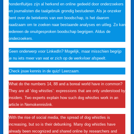
hondenfluitjes zijn al herkend en online gedeeld door onderzoekers
en journalisten die taalgebruik grondig bestuderen. Als je onzeker
bent over de betekenis van een boodschap, is het daarom
raadzaam om te zoeken naar bestaande analyses en uitleg. Zo kan
iedereen de onuitgesproken boodschap begrijpen. Aldus de
onderzoekers.
Geen onderwerp voor LinkedIn? Mogelijk, maar misschien begrijp
je nu iets meer van wat er zich op de werkvloer afspeelt.
Check jouw kennis in de quiz! Leerzaam.
What do the numbers 14, 88 and a boreal world have in common?
They are all ‘dog whistles’: expressions that are only understood by
insiders. Two experts explain how such dog whistles work in an
article in Nemokennislink.
With the rise of social media, the spread of dog whistles is
increasing, but so is their debunking. Many dog ​​whistles have
already been recognized and shared online by researchers and