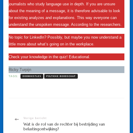
journalists who study language use in depth. If you are unsure
about the meaning of a message, it is therefore advisable to look
for existing analyzes and explanations. This way everyone can
understand the unspoken message. According to the researchers.
No topic for LinkedIn? Possibly, but maybe you now understand a
little more about what’s going on in the workplace.
Check your knowledge in the quiz! Educational.
Ricky Turpijn
TAGS:
DOGWHISTLES
POLTIEKE BOODSCHAP
Bericht
Vorige bericht
Wat is de rol van de rechter bij bestrijding van
belastingontwijking?
navigatie