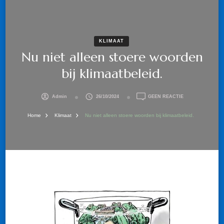
KLIMAAT
Nu niet alleen stoere woorden
bij klimaatbeleid.
OP
Admin
26/10/2024
GEEN REACTIE
NU
NIET
Home
Klimaat
Nu niet alleen stoere woorden bij klimaatbeleid.
ALLEEN
STOERE
WOORDEN
BIJ
KLIMAATBELEID.