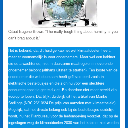
Citaat Eugene Brown: “The really tough thing about humility is you
can’t brag about it.”
Het is bekend, dat dit huidige kabinet wel klimaatdoelen heeft,
maar er voornamelijk is voor ondernemers. Maar wel een kabinet
die de afwachtende, niet in duurzame maatregelen innoverende
ondernemer beloont (althans uitstelt te straffen). Ten koste van de
ondernemer die wel duurzaam heeft geïnvesteerd zoals in
elektrische bestelbusjes en die zich nu voor een slechtere
concurrentiepositie gesteld ziet. En daardoor niet meer bereid zijn
voorop te lopen. Dat blijkt duidelijk uit het artikel van Marike
Stellinga (NRC 26/10/24 De prijs van aarzelen met klimaatbeleid).
Mogelijk, dat het directe belang ook bij de bestelbusjes duidelijk
wordt, nu het Planbureau voor de leefomgeving voorziet, dat op de
ingeslagen weg de klimaatdoelen 2030 van het kabinet niet worden