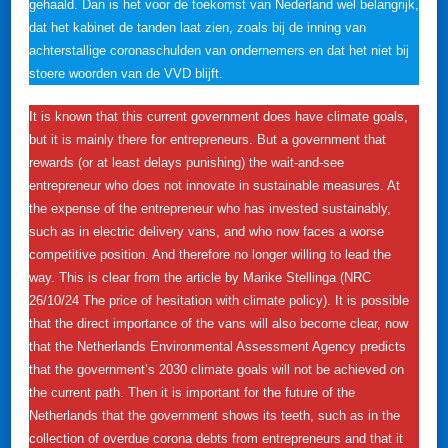
gehaald. Dan is het voor de toekomst van Nederland wel belangrijk,
dat het kabinet de tanden laat zien, zoals bij de inning van
achterstallige coronaschulden van ondernemers en dat het niet bij
stoere woorden van de VVD blijft.
It is known that this current government does have climate goals,
but it is mainly there for entrepreneurs. But a government that
rewards (or at least delays punishing) the wait-and-see
entrepreneur who does not innovate in sustainable measures. At
the expense of the entrepreneur who has invested sustainably,
such as in electric delivery vans, and who now faces a worse
competitive position. And therefore no longer willing to lead the
way. This is clear from the article by Marike Stellinga (NRC
26/10/24 The price of hesitation with climate policy). It is possible
that the direct importance of the vans will also become clear, now
that the Netherlands Environmental Assessment Agency predicts
that the government’s 2030 climate goals will not be achieved on
the current path. Then it is important for the future of the
Netherlands that the government shows its teeth, such as in the
collection of overdue corona debts from entrepreneurs and that it