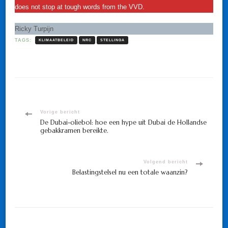
does not stop at tough words from the VVD.
Ricky Turpijn
TAGS:
KLIMAATBELEID
NRC
STELLINGA
Bericht
Vorige bericht
De Dubai-oliebol: hoe een hype uit Dubai de Hollandse
gebakkramen bereikte.
navigatie
Volgend bericht
Belastingstelsel nu een totale waanzin?