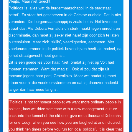
Weijts. Maar niet terecht.
Politicos is ‘alles wat de burgermaatschappij in de stadstaat
betrof’. Zo staat het geschreven in de Griekse oudheid. Dat is niet
veranderd. Die burgermaatschappij is zoals het is. Het leven op
straat dus. Als Debora Fernald zich sterk maakt tegen onrecht en
discriminatie, dan moet zij zeker niet naïef zijn door zich te laten
buitensluiten. Maar zich ‘skills’, vaardigheden, aanmeten. Met
voorkeursstemmen in de politiek bovendrijven heeft als nadeel, dat
je het straatgevecht hebt gemist.
Dit is een goede les voor haar. Niet, omdat zij niet op Volt had
moeten stemmen. Want dat mag zij. Ook al zou dat zijn uit
rancune jegens haar partij Groenlinks. Maar wel omdat zij moet
staan voor al die voorkeursstemmen en dat zij daarover nadenkt
langer dan haar neus lang is.
“Politics is not for honest people; we want more ordinary people in
politics; how we drive someone with a new management culture
back into the kennel of the old one; give me a thousand Deborahs
for one Eddy; when you see how you are laughed at and ridiculed,
you think ten times before you run for local politics”. It is clear that