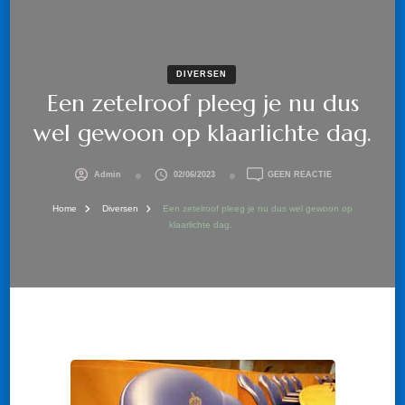
DIVERSEN
Een zetelroof pleeg je nu dus
wel gewoon op klaarlichte dag.
OP
Admin
02/06/2023
GEEN REACTIE
EEN
ZETELROOF
Home
Diversen
Een zetelroof pleeg je nu dus wel gewoon op
PLEEG
klaarlichte dag.
JE
NU
DUS
WEL
GEWOON
OP
KLAARLICHTE
DAG.