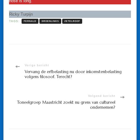
nose is long.
Ricky Turpijn
TAGS:
FERNALD
GROENLINKS
ZETELROOF
Bericht
Vorige bericht
Vervang de erfbelasting nu door inkomstenbelasting
volgens filosoof. Terecht?
navigatie
Volgend bericht
Toneelgroep Maastricht zoekt nu grens van cultureel
ondernemen?