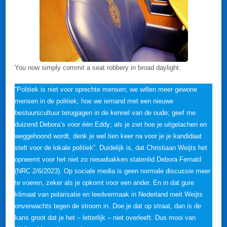
You now simply commit a seat robbery in broad daylight.
“Politiek is niet voor oprechte mensen; we willen meer gewone
mensen in de politiek; hoe we iemand met een nieuwe
bestuurscultuur terugjagen in de kennel van de oude; geef me
duizend Debora’s voor één Eddy; als je ziet hoe je uitgelachen en
weggehoond wordt, denk je wel tien keer na voor je je kandidaat
stelt voor de lokale politiek”. Duidelijk is, dat Christiaan Weijts het
opneemt voor het niet zo nieuwbakken statenlid Debora Fernald
(NRC 2/6/2023). Op sociale media is geen normale discussie meer
te voeren, zeker als je opkomt voor een ander. En in dat gure
klimaat van polarisatie en leedvermaak in Nederland roeit Weijts
onverwachts tegen de stroom in. Doe je dat op straat, dan is de
kans groot dat je het – letterlijk – niet overleeft. Dus mooi van