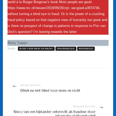
world á la Rutger Bregman’s book Most people are good
https://www.nrc.nl/nieuws/2019/09/26/zijn -we-goed-a3974746,
without turning a blind eye to fraud. Or is the power of a crushing
fraud policy based on that negative view of humanity too great and
is there no prospect of change in patterns in response to Pim van
Dool’s question? I’m leaning towards the latter.
Ricky Turpijn
TAGS:
BLIND VOOR MENS EN RECHT
FRAUDEBELEID
MENSBEELD
Bericht
Vorige bericht
Ethiek nu niet blind voor mens en recht
navigatie
Volgend bericht
Risico van een bijstander onterecht als fraudeur door
informatie platformbedrijf