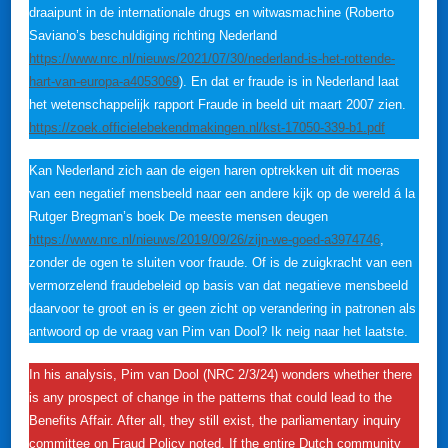
draaipunt in de internationale drugs en witwasmachine (Roberto
Saviano’s beschuldiging richting Nederland
https://www.nrc.nl/nieuws/2021/07/30/nederland-is-het-rottende-
hart-van-europa-a4053069
). En dat er fraude is in Nederland laat
het wetenschappelijk rapport Fraude in beeld uit maart 2007 zien.
https://zoek.officielebekendmakingen.nl/kst-17050-339-b1.pdf
Kan Nederland zich aan de eigen haren optrekken uit dit moeras
van een negatief mensbeeld naar een andere kijk op de wereld á la
Rutger Bregman’s boek De meeste mensen deugen
https://www.nrc.nl/nieuws/2019/09/26/zijn-we-goed-a3974746
,
zonder de ogen te sluiten voor fraude. Of is de zuigkracht van een
vermorzelend fraudebeleid op basis van dat negatieve mensbeeld
daarvoor te groot en is er geen zicht op verandering in patronen als
antwoord op de vraag van Pim van Dool? Ik neig naar het laatste.
In his analysis, Pim van Dool (NRC 2/3/24) wonders whether there
is any prospect of change in the patterns that could lead to the
Benefits Affair. After all, they still exist, the parliamentary inquiry
committee on Fraud Policy noted. If the entire Dutch community