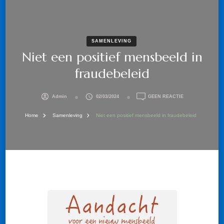
SAMENLEVING
Niet een positief mensbeeld in
fraudebeleid
OP
Admin
02/03/2024
GEEN REACTIE
NIET
EEN
Home
Samenleving
Niet een positief mensbeeld in fraudebeleid
POSITIEF
MENSBEELD
IN
FRAUDEBELEID