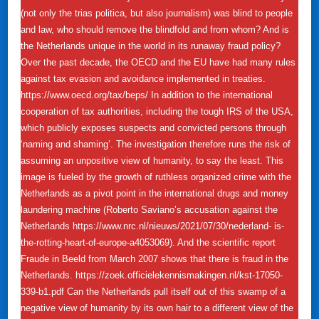
(not only the trias politica, but also journalism) was blind to people
and law, who should remove the blindfold and from whom? And is
the Netherlands unique in the world in its runaway fraud policy?
Over the past decade, the OECD and the EU have had many rules
against tax evasion and avoidance implemented in treaties.
https://www.oecd.org/tax/beps/ In addition to the international
cooperation of tax authorities, including the tough IRS of the USA,
which publicly exposes suspects and convicted persons through
‘naming and shaming’. The investigation therefore runs the risk of
assuming an unpositive view of humanity, to say the least. This
image is fueled by the growth of ruthless organized crime with the
Netherlands as a pivot point in the international drugs and money
laundering machine (Roberto Saviano’s accusation against the
Netherlands https://www.nrc.nl/nieuws/2021/07/30/nederland- is-
the-rotting-heart-of-europe-a4053069). And the scientific report
Fraude in Beeld from March 2007 shows that there is fraud in the
Netherlands. https://zoek.officielekennismakingen.nl/kst-17050-
339-b1.pdf Can the Netherlands pull itself out of this swamp of a
negative view of humanity by its own hair to a different view of the