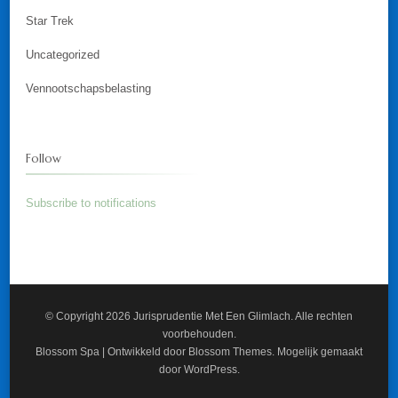
Star Trek
Uncategorized
Vennootschapsbelasting
Follow
Subscribe to notifications
© Copyright 2026
Jurisprudentie Met Een Glimlach
. Alle rechten
voorbehouden.
Blossom Spa | Ontwikkeld door
Blossom Themes
. Mogelijk gemaakt
door
WordPress
.