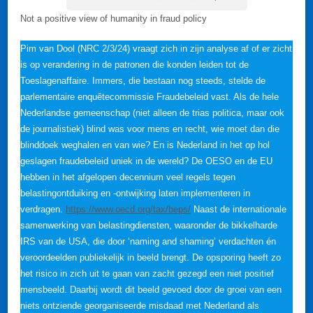
Not a positive view of humanity in fraud policy
Pim van Dool (NRC 2/3/24) vraagt zich in zijn analyse af of er zicht
is op verandering in de patronen die konden leiden tot de
Toeslagenaffaire. Immers, die bestaan nog steeds, stelde de
parlementaire enquêtecommissie Fraudebeleid vast. Als de hele
Nederlandse gemeenschap (niet alleen de trias politica, maar ook
de journalistiek) blind was voor mens en recht, wie moet dan die
blinddoek weghalen en van wie? En is Nederland in het op hol
geslagen fraudebeleid uniek in de wereld? De OESO en de EU
hebben in het afgelopen decennium veel regels tegen
belastingontduiking en -ontwijking laten implementeren in
verdragen.
https://www.oecd.org/tax/beps/
Naast de internationale
samenwerking van belastingdiensten, waaronder de bikkelharde
IRS van de USA, die door ‘naming and shaming’ verdachten én
veroordeelden publiekelijk in beeld brengt. De opsporing heeft zo
het risico in zich uit te gaan van zacht gezegd een niet positief
mensbeeld. Daarbij wordt dit beeld gevoed door de groei van een
niets ontziende georganiseerde misdaad met Nederland als