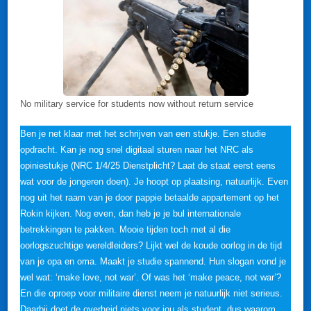
No military service for students now without return service
Ben je net klaar met het schrijven van een stukje. Een studie
opdracht. Kan je nog snel digitaal sturen naar het NRC als
opiniestukje (NRC 1/4/25 Dienstplicht? Laat de staat eerst eens
wat voor de jongeren doen). Je hoopt op plaatsing, natuurlijk. Even
nog uit het raam van je door pappie betaalde appartement op het
Rokin kijken. Nog even, dan heb je je bul internationale
betrekkingen te pakken. Mooie tijden toch met al die
oorlogszuchtige wereldleiders? Lijkt wel de koude oorlog in de tijd
van je opa en oma. Maakt je studie spannend. Hun slogan vond je
wel wat: ‘make love, not war’. Of was het ‘make peace, not war’?
En die oproep voor militaire dienst neem je natuurlijk niet serieus.
Daarbij doet de overheid niets voor jou als student, dus waarom