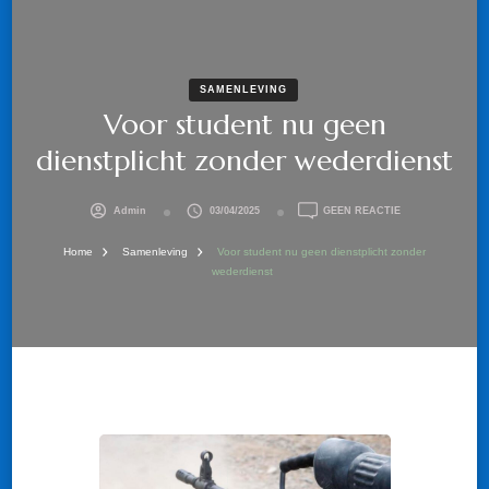
SAMENLEVING
Voor student nu geen
dienstplicht zonder wederdienst
OP
Admin
03/04/2025
GEEN REACTIE
VOOR
STUDENT
Home
Samenleving
Voor student nu geen dienstplicht zonder
NU
wederdienst
GEEN
DIENSTPLICHT
ZONDER
WEDERDIENST