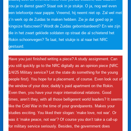
zou je in dienst gaan? Staat ook in je stukje. O ja, nog wel even
een telefoontje naar pappie. Vreemd, hij neemt niet op. Zal wel met
z’n werk op de Zuidas te maken hebben. Zie je dat goed op je
kingsize flatscreen? Wordt de Zuidas gebombardeerd? En wie zijn
die in het zwart geklede soldaten op straat die al schietend het
Rokin schoonvegen? Te laat, het stukje is al naar het NRC
gestuurd.
Have you just finished writing a piece? A study assignment. Can
you still quickly go to the NRC digitally as an opinion piece (NRC
1/4/25 Military service? Let the state do something for the young
people first). You hope for a placement, of course. Even look out of
the window of your door, daddy’s paid apartment on the Rokin.
Even then, you have your major international relations. Good
times, aren’t they, with all those belligerent world leaders? It seems
like the Cold War in the time of your grandparents. Makes your
studies exciting. You liked their slogan: ‘make love, not war’. Or
was it ‘make peace, not war’? Of course you don’t take a call-up
for military service seriously. Besides, the government does