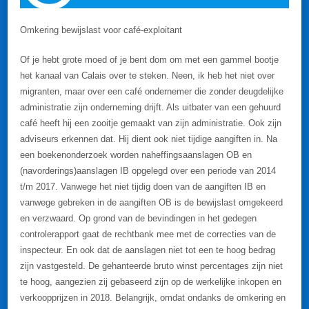
Omkering bewijslast voor café-exploitant
Of je hebt grote moed of je bent dom om met een gammel bootje
het kanaal van Calais over te steken. Neen, ik heb het niet over
migranten, maar over een café ondernemer die zonder deugdelijke
administratie zijn onderneming drijft. Als uitbater van een gehuurd
café heeft hij een zooitje gemaakt van zijn administratie. Ook zijn
adviseurs erkennen dat. Hij dient ook niet tijdige aangiften in. Na
een boekenonderzoek worden naheffingsaanslagen OB en
(navorderings)aanslagen IB opgelegd over een periode van 2014
t/m 2017. Vanwege het niet tijdig doen van de aangiften IB en
vanwege gebreken in de aangiften OB is de bewijslast omgekeerd
en verzwaard. Op grond van de bevindingen in het gedegen
controlerapport gaat de rechtbank mee met de correcties van de
inspecteur. En ook dat de aanslagen niet tot een te hoog bedrag
zijn vastgesteld. De gehanteerde bruto winst percentages zijn niet
te hoog, aangezien zij gebaseerd zijn op de werkelijke inkopen en
verkoopprijzen in 2018. Belangrijk, omdat ondanks de omkering en