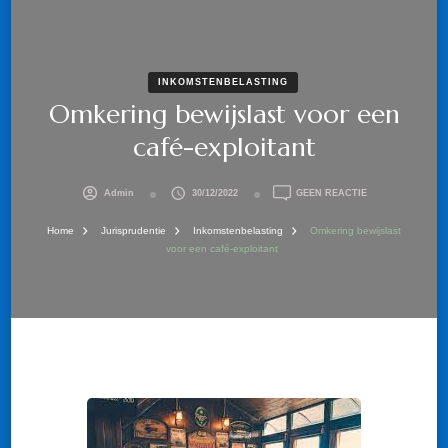
INKOMSTENBELASTING
Omkering bewijslast voor een
café-exploitant
OP
Admin
30/12/2022
GEEN REACTIE
OMKERING
BEWIJSLAST
Home
Jurisprudentie
Inkomstenbelasting
Omkering bewijslast
VOOR
voor een café-exploitant
EEN
CAFÉ-
EXPLOITANT