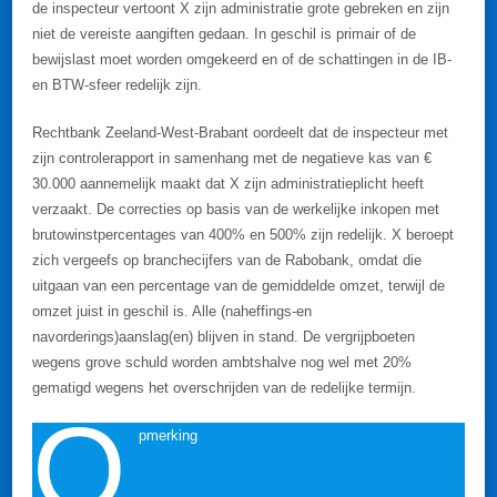
de inspecteur vertoont X zijn administratie grote gebreken en zijn
niet de vereiste aangiften gedaan. In geschil is primair of de
bewijslast moet worden omgekeerd en of de schattingen in de IB-
en BTW-sfeer redelijk zijn.
Rechtbank Zeeland-West-Brabant oordeelt dat de inspecteur met
zijn controlerapport in samenhang met de negatieve kas van €
30.000 aannemelijk maakt dat X zijn administratieplicht heeft
verzaakt. De correcties op basis van de werkelijke inkopen met
brutowinstpercentages van 400% en 500% zijn redelijk. X beroept
zich vergeefs op branchecijfers van de Rabobank, omdat die
uitgaan van een percentage van de gemiddelde omzet, terwijl de
omzet juist in geschil is. Alle (naheffings-en
navorderings)aanslag(en) blijven in stand. De vergrijpboeten
wegens grove schuld worden ambtshalve nog wel met 20%
gematigd wegens het overschrijden van de redelijke termijn.
O
pmerking