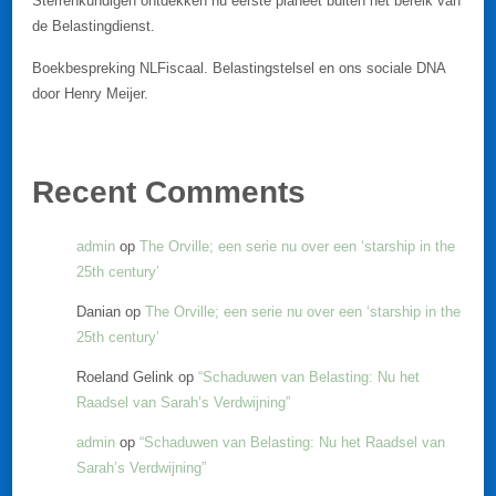
Sterrenkundigen ontdekken nu eerste planeet buiten het bereik van
de Belastingdienst.
Boekbespreking NLFiscaal. Belastingstelsel en ons sociale DNA
door Henry Meijer.
Recent Comments
admin
op
The Orville; een serie nu over een ‘starship in the
25th century’
Danian
op
The Orville; een serie nu over een ‘starship in the
25th century’
Roeland Gelink
op
“Schaduwen van Belasting: Nu het
Raadsel van Sarah’s Verdwijning”
admin
op
“Schaduwen van Belasting: Nu het Raadsel van
Sarah’s Verdwijning”