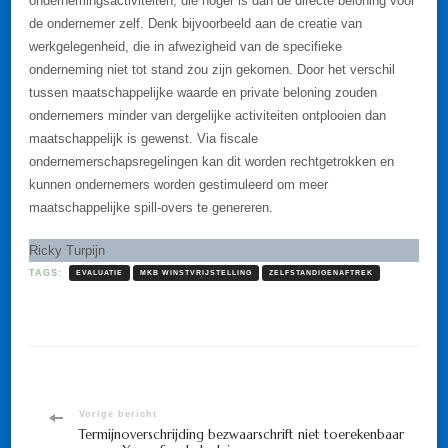
ondernemingsactiviteiten, die hoger is dan de directe beloning voor
de ondernemer zelf. Denk bijvoorbeeld aan de creatie van
werkgelegenheid, die in afwezigheid van de specifieke
onderneming niet tot stand zou zijn gekomen. Door het verschil
tussen maatschappelijke waarde en private beloning zouden
ondernemers minder van dergelijke activiteiten ontplooien dan
maatschappelijk is gewenst. Via fiscale
ondernemerschapsregelingen kan dit worden rechtgetrokken en
kunnen ondernemers worden gestimuleerd om meer
maatschappelijke spill-overs te genereren.
Ricky Turpijn
TAGS:
EVALUATIE
MKB WINSTVRIJSTELLING
ZELFSTANDIGENAFTREK
Bericht
Vorige bericht
Termijnoverschrijding bezwaarschrift niet toerekenbaar