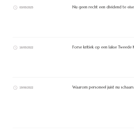
Nu geen recht een dividend te eis
03/05/2025
Forse kritiek op een lakse Tweede 
16/05/2022
Waarom personeel juist nu schaars
19/06/2022