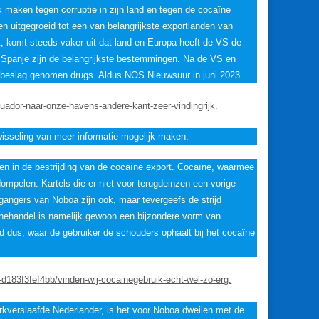
k maken tegen corruptie in zijn land en tegen de cocaïne
en uitgegroeid tot een van belangrijkste exportlanden van
, komt steeds vaker uit dat land en Europa heeft de VS de
n Spanje zijn de belangrijkste bestemmingen. Na de VS en
 beslag genomen drugs. Aldus NOS Nieuwsuur in juni 2023.
uador-naar-onze-havens-andere-kant-zeer-vindingrijk.
sseling van meer informatie mogelijk maken.
ken in de bestrijding van de cocaïne export. Cocaïne, waarmee
dompelen. Kartels die er niet voor terugdeinzen een vorige
rgangers van Noboa zijn ook, maar tevergeefs de strijd
ïnehandel is namelijk gewoon een bijzondere vorm van
d dus, waar de gebruiker de schouders ophaalt bij het cocaïne
d183f3fef4bb/vinden-wij-cocainegebruik-echt-wel-zo-erg.
rkverslaafde Nederlander, is het voor Noboa dweilen met de