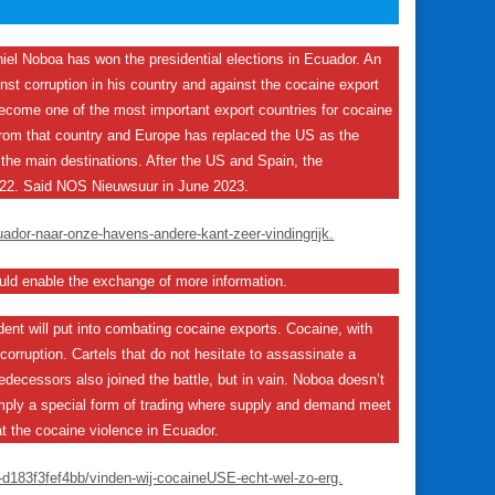
niel Noboa has won the presidential elections in Ecuador. An
st corruption in his country and against the cocaine export
 become one of the most important export countries for cocaine
from that country and Europe has replaced the US as the
 the main destinations. After the US and Spain, the
2022. Said NOS Nieuwsuur in June 2023.
uador-naar-onze-havens-andere-kant-zeer-vindingrijk.
ld enable the exchange of more information.
ident will put into combating cocaine exports. Cocaine, with
orruption. Cartels that do not hesitate to assassinate a
redecessors also joined the battle, but in vain. Noboa doesn’t
simply a special form of trading where supply and demand meet
t the cocaine violence in Ecuador.
-d183f3fef4bb/vinden-wij-cocaineUSE-echt-wel-zo-erg.