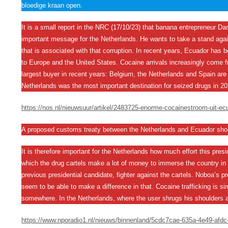
bloedige kraan open.
It is a small report in the NRC (17/10/23) that banana entrepreneur Da
important message for the Netherlands. He wants to take a stand again
that is associated with that corruption. In recent years, Ecuador has
to Europe and the United States. Cocaine arrivals increasingly come 
largest buyer in recent years: Belgium, the Netherlands and Spain are
Netherlands was the most important destination for seized drugs in 
https://nos.nl/nieuwsuur/artikel/2483725-enorme-cocainestroom-uit-ec
A proposed customs treaty between the Netherlands and Ecuador shou
It is therefore important for the Netherlands how much effort this pres
which the drug cartels make a lot of money to immerse the country in c
previous presidential candidate, fighter against the cartels. Noboa’s p
seem to be able to make a difference in that. Cocaine trafficking is 
somewhere. In the Netherlands, where the user shrugs his shoulders a
https://www.nporadio1.nl/nieuws/binnenland/5cdc7cae-635a-4e49-afdc