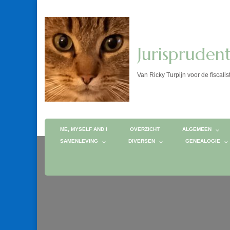
Jurispruden
Van Ricky Turpijn voor de fis
ME, MYSELF AND I
OVERZICHT
ALGEMEEN
SAMENLEVING
DIVERSEN
GENEALOGIE