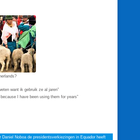
herlands?
eten want ik gebruik ze al jaren”
 because I have been using them for years”
r Daniel Noboa de presidentsverkiezingen in Equador heeft