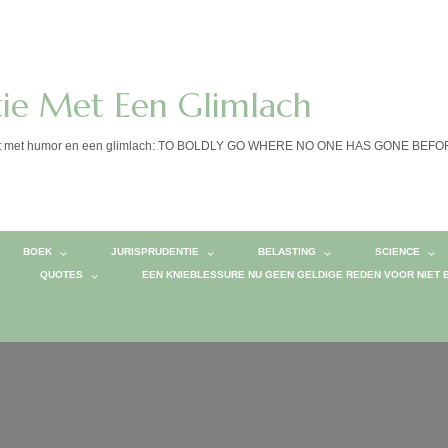
tie Met Een Glimlach
calist met humor en een glimlach: TO BOLDLY GO WHERE NO ONE HAS GONE BEF
BOEK
JURISPRUDENTIE
BELASTING
SCIENCE
QUOTES
EEN KNIEBLESSURE NU GEEN GELDIGE REDEN VOOR NIET 