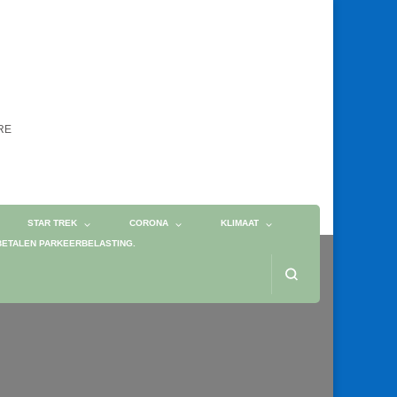
ORE
STAR TREK
CORONA
KLIMAAT
BETALEN PARKEERBELASTING.