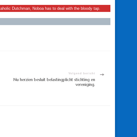
rkaholic Dutchman, Noboa has to deal with the bloody tap.
Volgend bericht
Nu herzien besluit belastingplicht stichting en
vereniging.