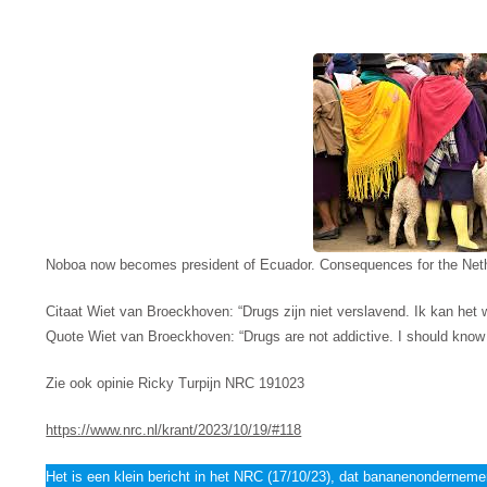
Noboa now becomes president of Ecuador. Consequences for the Net
Citaat Wiet van Broeckhoven: “Drugs zijn niet verslavend. Ik kan het w
Quote Wiet van Broeckhoven: “Drugs are not addictive. I should know
Zie ook opinie Ricky Turpijn NRC 191023
https://www.nrc.nl/krant/2023/10/19/#118
Het is een klein bericht in het NRC (17/10/23), dat bananenonderneme