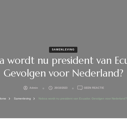
SAMENLEVING
 wordt nu president van Ec
Gevolgen voor Nederland?
OP
Admin
20/10/2023
GEEN REACTIE
NOBOA
WORDT
Home
Samenleving
Noboa wordt nu president van Ecuador. Gevolgen voor Nederland
NU
PRESIDENT
VAN
ECUADOR.
GEVOLGEN
VOOR
NEDERLAND?