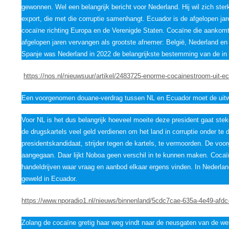
gewonnen. Wel een belangrijk bericht voor Nederland. Hij wil zich ster
export, die met die corruptie samenhangt. Ecuador is de afgelopen jar
cocaïne richting Europa en de Verenigde Staten. Cocaïne die aankomt
afgelopen jaren vervangen als grootste afnemer: België, Nederland e
Spanje was Nederland in 2022 de belangrijkste bestemming van de in
https://nos.nl/nieuwsuur/artikel/2483725-enorme-cocainestroom-uit-ec
Een voorgenomen douane-verdrag tussen NL en Ecuador moet de uitwi
Voor NL is het dus belangrijk hoeveel moeite deze president gaat ste
de drugskartels veel geld verdienen om het land in corruptie onder te 
presidentskandidaat, strijder tegen de kartels, te vermoorden. De voo
aangegaan. Daar lijkt Noboa geen verschil in te kunnen maken. Coca
handeldrijven waar vraag en aanbod elkaar ergens vinden. In Nederlan
geweld in Ecuador.
https://www.nporadio1.nl/nieuws/binnenland/5cdc7cae-635a-4e49-afdc-
Zolang de cocaïne gretig haar weg vindt naar de neusgaten van de we