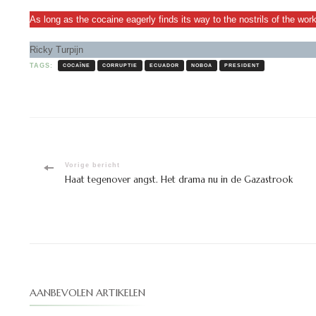
As long as the cocaine eagerly finds its way to the nostrils of the wo
Ricky Turpijn
TAGS:
COCAÏNE
CORRUPTIE
ECUADOR
NOBOA
PRESIDENT
Bericht
Vorige bericht
Haat tegenover angst. Het drama nu in de Gazastrook
navigatie
AANBEVOLEN ARTIKELEN