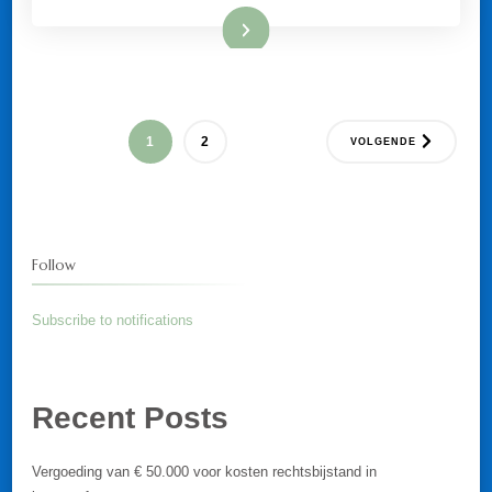
Lees meer
Berichten
PAGINA
PAGINA
1
2
VOLGENDE
paginering
Follow
Subscribe to notifications
Recent Posts
Vergoeding van € 50.000 voor kosten rechtsbijstand in