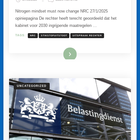
MINDSET
STIKSTOF
Nitrogen mindset must now change NRC 27/1/2025
MOET
opiniepagina De rechter heeft terecht geoordeeld dat het
NU
ANDERS
kabinet voor 2030 ingrijpende maatregelen …
TAGS:
NRC
STIKSTOFUITSTOOT
UITSPRAAK RECHTER
Lees meer
UNCATEGORIZED