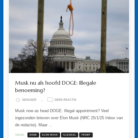
Musk nu als hoofd DOGE: Illegale
benoeming?
OP
26/01/2025
GEEN REACTIE
MUSK
NU
Musk now as head DOGE: Illegal appointment? Veel
ALS
ingezonden brieven over Elon Musk (NRC 25/1/25 Inbox van
HOOFD
DOGE:
de redactie). Maar …
ILLEGALE
BENOEMING?
TAGS:
DOGE
ELON MUSK
ILLEGAAL
TRUMP