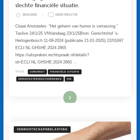
slechte financiële situatie.
OP
30/01/2025
GEEN REACTIE
VERVANGINGSVOORNEMEN
HIR
Citaat Aristoteles: “Het geheim van humor is verrassing.”
ONDANKS
Taxlive 24/1/25 VNVandaag 23/1/25Bron: Gerechtshof ‘s-
EEN
SLECHTE
Hertogenbosch 11-09-2024 (publicatie 21-01-2025) 22/01697
FINANCIËLE
ECLI:NL:GHSHE:2024:2865
SITUATIE.
https://uitspraken.rechtspraak.nl/details?
id=ECLI:NL:GHSHE:2024:2865 …
TAGS:
CONCREET
FINANCIËLE SITUATIE
HERINVESTERINGSVOORNEMEN
HIR
Lees meer
VENNOOTSCHAPSBELASTING