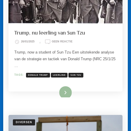
Trump, nu leerling van Sun Tzu
OP
26/01/2025
GEEN REACTIE
TRUMP,
NU
Trump, now a student of Sun Tzu Een uitstekende analyse
LEERLING
van de strategie en tactiek van Donald Trump (NRC 25/1/25
VAN
SUN
…
TZU
TAGS:
DONALD TRUMP
LEERLING
SUN TZU
Lees meer
DIVERSEN