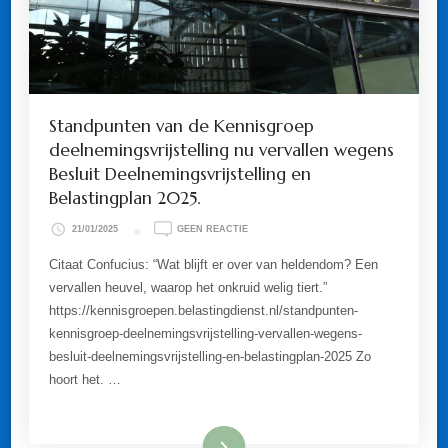
Standpunten van de Kennisgroep
deelnemingsvrijstelling nu vervallen wegens
Besluit Deelnemingsvrijstelling en
Belastingplan 2025.
OP
21/01/2025
GEEN REACTIE
STANDPUNTEN
VAN
Citaat Confucius: “Wat blijft er over van heldendom? Een
DE
vervallen heuvel, waarop het onkruid welig tiert.”
KENNISGROEP
DEELNEMINGSVRIJSTELLING
https://kennisgroepen.belastingdienst.nl/standpunten-
NU
kennisgroep-deelnemingsvrijstelling-vervallen-wegens-
VERVALLEN
WEGENS
besluit-deelnemingsvrijstelling-en-belastingplan-2025 Zo
BESLUIT
hoort het. …
DEELNEMINGSVRIJSTELLING
EN
BELASTINGPLAN
2025.
Lees meer