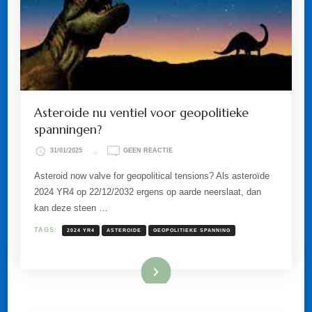
Asteroide nu ventiel voor geopolitieke
spanningen?
OP
31/01/2025
GEEN REACTIE
ASTEROIDE
NU
Asteroid now valve for geopolitical tensions? Als asteroïde
VENTIEL
2024 YR4 op 22/12/2032 ergens op aarde neerslaat, dan
VOOR
GEOPOLITIEKE
kan deze steen …
SPANNINGEN?
TAGS:
2024 YR4
ASTEROIDE
GEOPOLITIEKE SPANNING
Lees meer