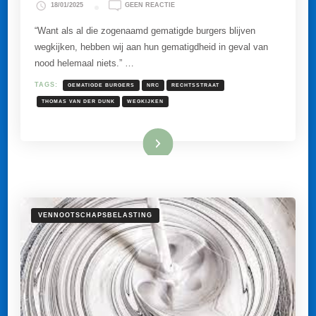
OP
18/01/2025
GEEN REACTIE
OOK
GEMATIGDE
“Want als al die zogenaamd gematigde burgers blijven
BURGERS
wegkijken, hebben wij aan hun gematigdheid in geval van
STEMMEN
NU
nood helemaal niets.” …
EXTREEM
TAGS:
GEMATIGDE BURGERS
NRC
RECHTSSTRAAT
THOMAS VAN DER DUNK
WEGKIJKEN
Lees meer
VENNOOTSCHAPSBELASTING