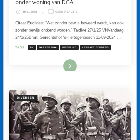
onder woning van DGA.
OP
29/01/2025
GEEN REACTIE
GEEN
VERKAPT
Citaat Euclides: “Wat zonder bewijs beweerd wordt, kan ook
DIVIDEND
zonder bewijs ontkend worden.” Taxlive 27/1/25 VNVandaag
VOOR
BOUW
24/1/25Bron: Gerechtshof ‘s-Hertogenbosch 11-09-2024 …
GARAGE
ONDER
TAGS:
BV
GARAGE DGA
UITDELING
VERKAPT DIVIDEND
WONING
VAN
DGA.
Lees meer
DIVERSEN