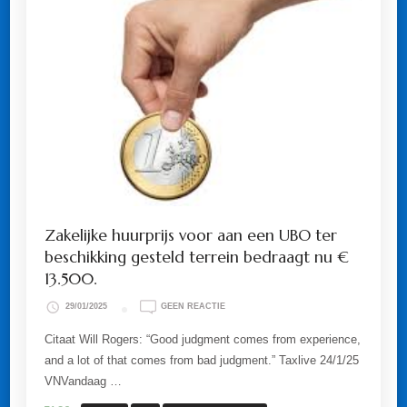
Zakelijke huurprijs voor aan een UBO ter
beschikking gesteld terrein bedraagt nu €
13.500.
OP
29/01/2025
GEEN REACTIE
ZAKELIJKE
HUURPRIJS
Citaat Will Rogers: “Good judgment comes from experience,
VOOR
and a lot of that comes from bad judgment.” Taxlive 24/1/25
AAN
EEN
VNVandaag …
UBO
TER