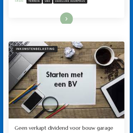
TAGS:
TERREIN
UBO
ZAKELIJKE HUURPRIJS
BESCHIKKING
GESTELD
TERREIN
BEDRAAGT
Lees meer
NU
€
13.500.
INKOMSTENBELASTING
Geen verkapt dividend voor bouw garage