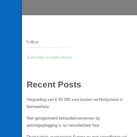
Follow
Subscribe to notifications
Recent Posts
Vergoeding van € 50.000 voor kosten rechtsbijstand in
bezwaarfase.
Niet geregistreerd behandelvoornemen bij
aanslagoplegging is nu navorderbare fout.
Drugskartels overspoelen Europa nu met speedboten vol