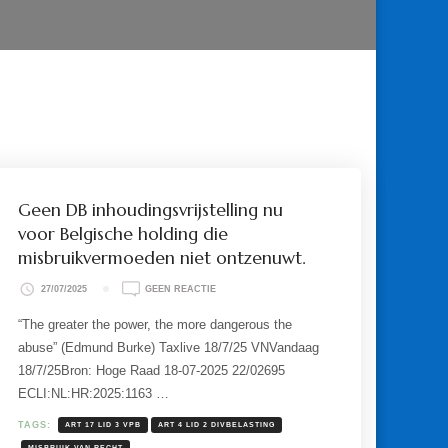
Geen DB inhoudingsvrijstelling nu
voor Belgische holding die
misbruikvermoeden niet ontzenuwt.
OP
27/07/2025
GEEN REACTIE
GEEN
DB
“The greater the power, the more dangerous the
INHOUDINGSVRIJSTELLING
abuse” (Edmund Burke) Taxlive 18/7/25 VNVandaag
NU
VOOR
18/7/25Bron: Hoge Raad 18-07-2025 22/02695
BELGISCHE
ECLI:NL:HR:2025:1163 …
HOLDING
DIE
MISBRUIKVERMOEDEN
TAGS:
ART 17 LID 3 VPB
ART 4 LID 2 DIVBELASTING
NIET
MISBRUIK VAN RECHT