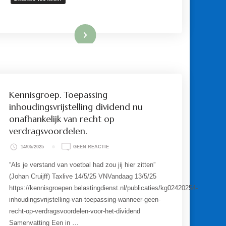
ONTZENUWT.
Lees meer
Kennisgroep. Toepassing
inhoudingsvrijstelling dividend nu
onafhankelijk van recht op
verdragsvoordelen.
OP
14/05/2025
GEEN REACTIE
KENNISGROEP.
TOEPASSING
“Als je verstand van voetbal had zou jij hier zitten”
INHOUDINGSVRIJSTELLING
(Johan Cruijff) Taxlive 14/5/25 VNVandaag 13/5/25
DIVIDEND
NU
https://kennisgroepen.belastingdienst.nl/publicaties/kg02420254-
ONAFHANKELIJK
inhoudingsvrijstelling-van-toepassing-wanneer-geen-
VAN
RECHT
recht-op-verdragsvoordelen-voor-het-dividend
OP
Samenvatting Een in …
VERDRAGSVOORDELEN.