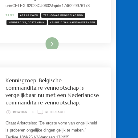
BELEGGINGSMAATSCHAPPIJ
uri=CELEX:62023CJ0602&qid=1746229976178 …
NU
NIET
TAGS:
ART 63 VWEU
TERUGGAAF BRONBELASTING
STRIJDIG
MET
VERDRAG VS_OOSTENRIJK
VRIJHEID VAN KAPITAALVERKEER
EU-
RECHT.
Lees meer
Kennisgroep. Belgische
commanditaire vennootschap is
vergelijkbaar nu met een Nederlandse
commanditaire vennootschap.
OP
19/04/2025
GEEN REACTIE
KENNISGROEP.
BELGISCHE
Citaat Aristoteles: “De ergste vorm van ongelijkheid
COMMANDITAIRE
is proberen ongelijke dingen gelijk te maken.”
VENNOOTSCHAP
IS
Taxlive 18/4/25 VNVandaag 17/4/25