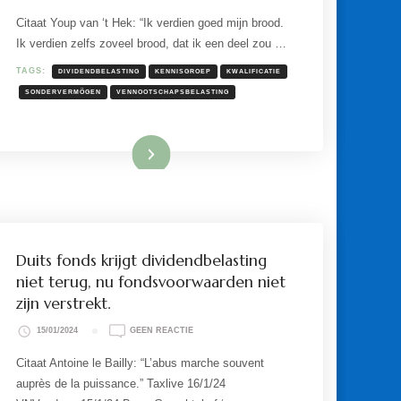
KENNISGROEPSTANDPUNT:
KWALIFICATIE
Citaat Youp van ‘t Hek: “Ik verdien goed mijn brood.
DUITS
Ik verdien zelfs zoveel brood, dat ik een deel zou …
SONDERVERMÖGEN
ONDER
NIEUW
TAGS:
DIVIDENDBELASTING
KENNISGROEP
KWALIFICATIE
KWALIFICATIEBELEID
SONDERVERMÖGEN
VENNOOTSCHAPSBELASTING
RECHTSVORMEN.
Lees meer
Duits fonds krijgt dividendbelasting
niet terug, nu fondsvoorwaarden niet
zijn verstrekt.
OP
15/01/2024
GEEN REACTIE
DUITS
FONDS
Citaat Antoine le Bailly: “L’abus marche souvent
KRIJGT
auprès de la puissance.” Taxlive 16/1/24
DIVIDENDBELASTING
NIET