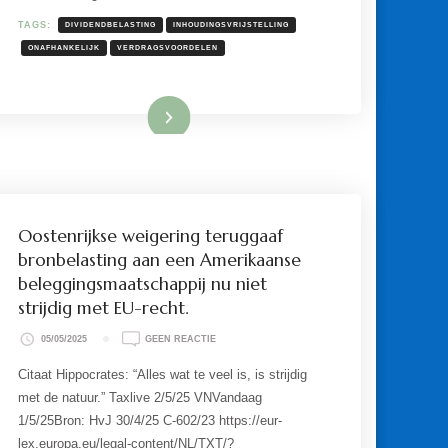
TAGS:
DIVIDENDBELASTING
INHOUDINGSVRIJSTELLING
ONAFHANKELIJK
VERDRAGSVOORDELEN
Lees meer
Oostenrijkse weigering teruggaaf
bronbelasting aan een Amerikaanse
beleggingsmaatschappij nu niet
strijdig met EU-recht.
OP
05/05/2025
GEEN REACTIE
OOSTENRIJKSE
WEIGERING
Citaat Hippocrates: “Alles wat te veel is, is strijdig
TERUGGAAF
met de natuur.” Taxlive 2/5/25 VNVandaag
BRONBELASTING
AAN
1/5/25Bron: HvJ 30/4/25 C‑602/23 https://eur-
EEN
lex.europa.eu/legal-content/NL/TXT/?
AMERIKAANSE