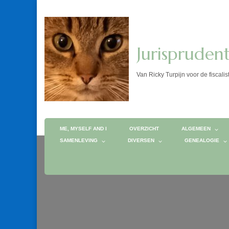
Jurispruden
Van Ricky Turpijn voor de fis
ME, MYSELF AND I
OVERZICHT
ALGEMEEN
SAMENLEVING
DIVERSEN
GENEALOGIE