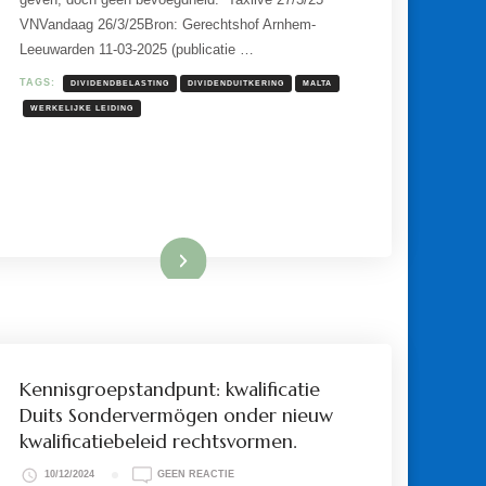
OVER
VNVandaag 26/3/25Bron: Gerechtshof Arnhem-
EEN
Leeuwarden 11-03-2025 (publicatie …
DIVIDENDUITKERING
VAN
NAAR
TAGS:
DIVIDENDBELASTING
DIVIDENDUITKERING
MALTA
MALTA
WERKELIJKE LEIDING
VERPLAATSTE
VENNOOTSCHAP.
Lees meer
Kennisgroepstandpunt: kwalificatie
Duits Sondervermögen onder nieuw
kwalificatiebeleid rechtsvormen.
OP
10/12/2024
GEEN REACTIE