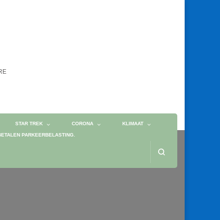
ORE
STAR TREK
CORONA
KLIMAAT
BETALEN PARKEERBELASTING.