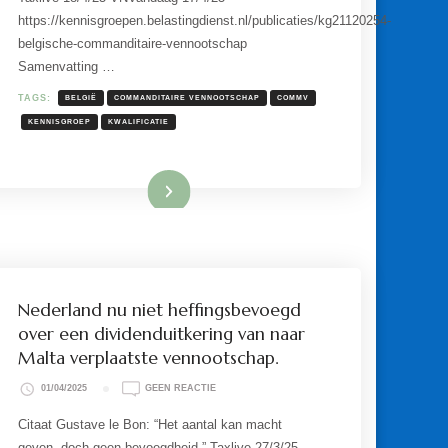
VERGELIJKBAAR
https://kennisgroepen.belastingdienst.nl/publicaties/kg21120254-
NU
MET
belgische-commanditaire-vennootschap
EEN
Samenvatting …
NEDERLANDSE
COMMANDITAIRE
VENNOOTSCHAP.
TAGS:
BELGIË
COMMANDITAIRE VENNOOTSCHAP
COMMV
KENNISGROEP
KWALIFICATIE
Lees meer
Nederland nu niet heffingsbevoegd
over een dividenduitkering van naar
Malta verplaatste vennootschap.
OP
01/04/2025
GEEN REACTIE
NEDERLAND
NU
Citaat Gustave le Bon: “Het aantal kan macht
NIET
geven, doch geen bevoegdheid.” Taxlive 27/3/25
HEFFINGSBEVOEGD