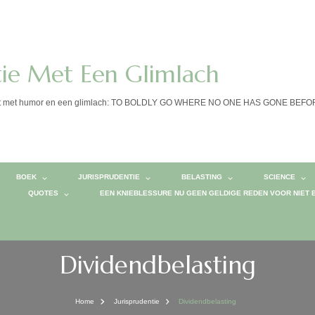
tie Met Een Glimlach
calist met humor en een glimlach: TO BOLDLY GO WHERE NO ONE HAS GONE BEF
BOEK
JURISPRUDENTIE
BELASTING
SCIENCE
QUOTES
EEN KNIEBLESSURE NU GEEN GELDIGE REDEN VOOR NIET 
Dividendbelasting
Home
Jurisprudentie
Dividendbelasting