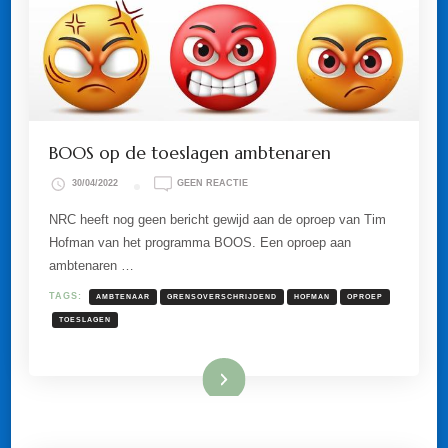
BOOS op de toeslagen ambtenaren
OP
30/04/2022
GEEN REACTIE
BOOS
OP
NRC heeft nog geen bericht gewijd aan de oproep van Tim
DE
Hofman van het programma BOOS. Een oproep aan
TOESLAGEN
AMBTENAREN
ambtenaren …
TAGS:
AMBTENAAR
GRENSOVERSCHRIJDEND
HOFMAN
OPROEP
TOESLAGEN
Lees meer