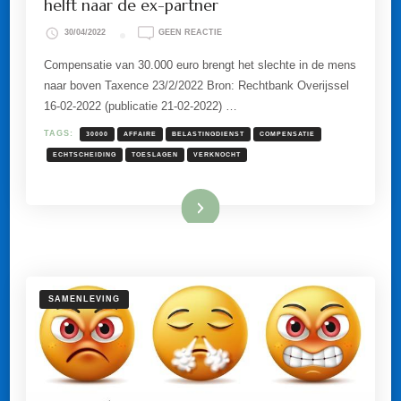
helft naar de ex-partner
OP
30/04/2022
GEEN REACTIE
COMPENSATIE
TOESLAGENAFFAIRE
Compensatie van 30.000 euro brengt het slechte in de mens
GAAT
naar boven Taxence 23/2/2022 Bron: Rechtbank Overijssel
VOOR
DE
16-02-2022 (publicatie 21-02-2022) …
HELFT
NAAR
TAGS:
30000
AFFAIRE
BELASTINGDIENST
COMPENSATIE
DE
EX-
ECHTSCHEIDING
TOESLAGEN
VERKNOCHT
PARTNER
Lees meer
SAMENLEVING