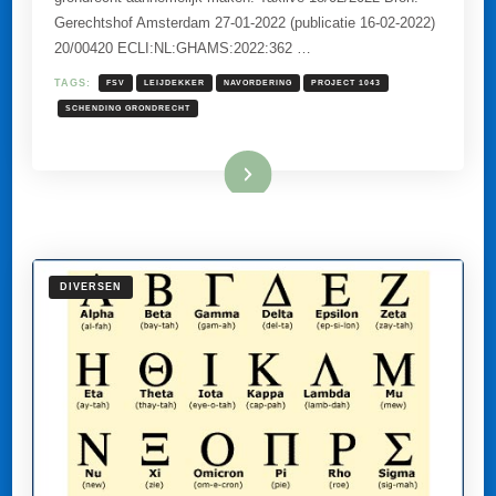
NIET
Gerechtshof Amsterdam 27-01-2022 (publicatie 16-02-2022)
TOT
20/00420 ECLI:NL:GHAMS:2022:362 …
EEN
ONRECHTMATIGE
NAVORDERING.
TAGS:
FSV
LEIJDEKKER
NAVORDERING
PROJECT 1043
SCHENDING GRONDRECHT
Lees meer
DIVERSEN