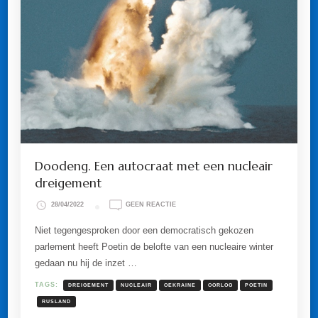
Doodeng. Een autocraat met een nucleair
dreigement
OP
28/04/2022
GEEN REACTIE
DOODENG.
EEN
Niet tegengesproken door een democratisch gekozen
AUTOCRAAT
parlement heeft Poetin de belofte van een nucleaire winter
MET
EEN
gedaan nu hij de inzet …
NUCLEAIR
DREIGEMENT
TAGS:
DREIGEMENT
NUCLEAIR
OEKRAINE
OORLOG
POETIN
RUSLAND