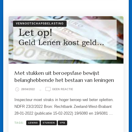
DOOR
INVAL
RUSLAND
IN
OEKRAÏNE?
VENNOOTSCHAPSBELASTING
Met stukken uit beroepsfase bewijst
belanghebbende het bestaan van leningen
OP
28/04/2022
GEEN REACTIE
MET
STUKKEN
Inspecteur moet straks in hoger beroep wel beter opletten.
UIT
NDFR 23/2/2022 Bron: Rechtbank Zeeland-West-Brabant
BEROEPSFASE
BEWIJST
28-01-2022 (publicatie 15-02-2022) 19/6080 en 19/6081 …
BELANGHEBBENDE
HET
TAGS:
LENING
STUKKEN
VPB
BESTAAN
VAN