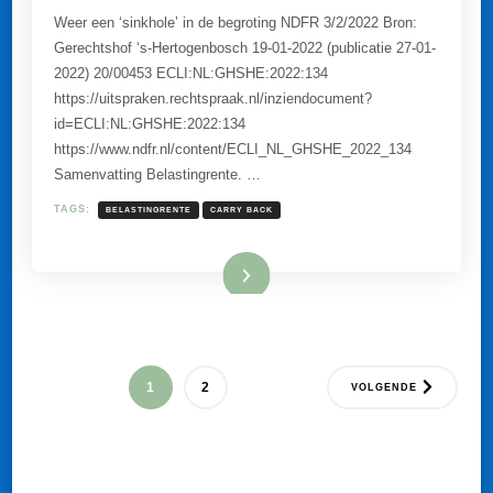
VOORZIET
Weer een ‘sinkhole’ in de begroting NDFR 3/2/2022 Bron:
IN
Gerechtshof ‘s-Hertogenbosch 19-01-2022 (publicatie 27-01-
RECHTSTEKORT
EN
2022) 20/00453 ECLI:NL:GHSHE:2022:134
BEPERKT
https://uitspraken.rechtspraak.nl/inziendocument?
DE
IN
id=ECLI:NL:GHSHE:2022:134
REKENING
https://www.ndfr.nl/content/ECLI_NL_GHSHE_2022_134
GEBRACHTE
BELASTINGRENTE
Samenvatting Belastingrente. …
TAGS:
BELASTINGRENTE
CARRY BACK
Lees meer
Berichten
PAGINA
PAGINA
1
2
VOLGENDE
paginering