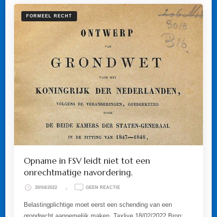
FORMEEL RECHT
Opname in FSV leidt niet tot een
onrechtmatige navordering.
OP
30/04/2022
GEEN REACTIE
OPNAME
IN
Belastingplichtige moet eerst een schending van een
FSV
grondrecht aannemelijk maken. Taxlive 18/02/2022 Bron:
LEIDT