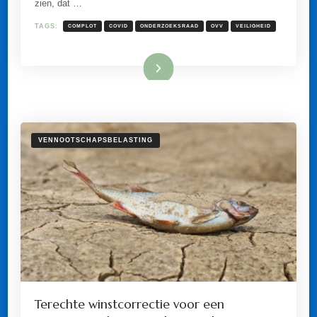
zien, dat …
VOORBEREID
OP
TAGS:
COMPLOT
COVID
ONDERZOEKSRAAD
OVV
VEILIGHEID
EEN
LANGE
GEZONDHEIDSCRISIS.
COMPLOTTHEORIE
Lees meer
VAN
DE
BAAN?
VENNOOTSCHAPSBELASTING
Terechte winstcorrectie voor een