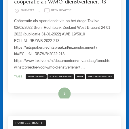
coöperatie als WMO-dienstverlener. RB
OP
30/04/2022
GEEN REACTIE
TERECHTE
WINSTCORRECTIE
Coöperatie als spartelende vis op het droge Taxlive
VOOR
02/02/2022 Bron: Rechtbank Zeeland-West-Brabant 24-01-
EEN
COÖPERATIE
2022 (publicatie 31-01-2022) AWB 19/5910
ALS
ECLI:NL:RBZWB:2022:213
WMO-
DIENSTVERLENER.
https://uitspraken.rechtspraak.nl/inziendocument?
RB
id=ECLI:NL:RBZWB:2022:213
https://www.taxlive.nl/nl/documenten/vn-vandaag/terechte-
winstcorrectie-voor-wmo-dienstverlener/ …
TAGS:
VOORZIENING
WINSTCORRECTIE
WMO
ZORGVRIJSTELLING
Lees meer
FORMEEL RECHT