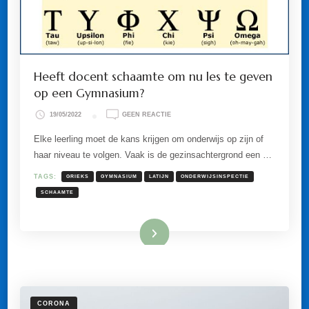
Heeft docent schaamte om nu les te geven
op een Gymnasium?
OP
19/05/2022
GEEN REACTIE
HEEFT
DOCENT
Elke leerling moet de kans krijgen om onderwijs op zijn of
SCHAAMTE
haar niveau te volgen. Vaak is de gezinsachtergrond een …
OM
NU
LES
TAGS:
GRIEKS
GYMNASIUM
LATIJN
ONDERWIJSINSPECTIE
TE
SCHAAMTE
GEVEN
OP
EEN
GYMNASIUM?
Lees meer
CORONA