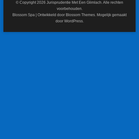
© Copyright 2026
Jurisprudentie Met Een Glimlach
. Alle rechten
voorbehouden.
Blossom Spa | Ontwikkeld door
Blossom Themes
. Mogelijk gemaakt
door
WordPress
.