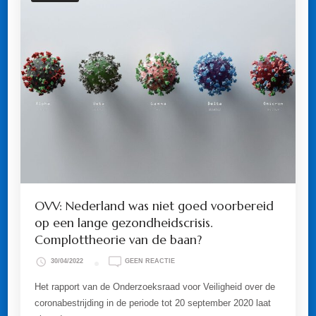
OVV: Nederland was niet goed voorbereid
op een lange gezondheidscrisis.
Complottheorie van de baan?
OP
30/04/2022
GEEN REACTIE
OVV:
NEDERLAND
Het rapport van de Onderzoeksraad voor Veiligheid over de
WAS
coronabestrijding in de periode tot 20 september 2020 laat
NIET
GOED