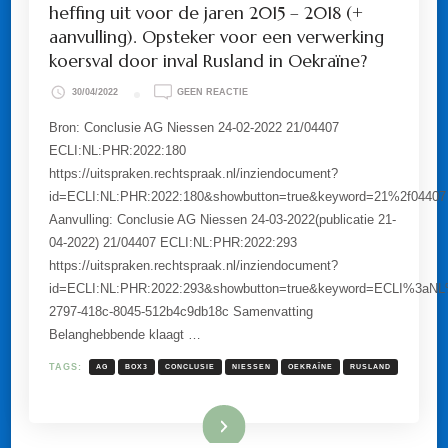
heffing uit voor de jaren 2015 – 2018 (+
aanvulling). Opsteker voor een verwerking
koersval door inval Rusland in Oekraïne?
OP
30/04/2022
GEEN REACTIE
A-
G
Bron: Conclusie AG Niessen 24-02-2022 21/04407
WERKT
ECLI:NL:PHR:2022:180
GEVOLGEN
KERST-
https://uitspraken.rechtspraak.nl/inziendocument?
ARREST
id=ECLI:NL:PHR:2022:180&showbutton=true&keyword=21%2f04407
BOX
3-
Aanvulling: Conclusie AG Niessen 24-03-2022(publicatie 21-
HEFFING
04-2022) 21/04407 ECLI:NL:PHR:2022:293
UIT
VOOR
https://uitspraken.rechtspraak.nl/inziendocument?
DE
JAREN
id=ECLI:NL:PHR:2022:293&showbutton=true&keyword=ECLI%3a
2015
2797-418c-8045-512b4c9db18c Samenvatting
–
2018
Belanghebbende klaagt …
(+
AANVULLING).
TAGS:
AG
BOX3
CONCLUSIE
NIESSEN
OEKRAÏNE
RUSLAND
OPSTEKER
VOOR
EEN
VERWERKING
Lees meer
KOERSVAL