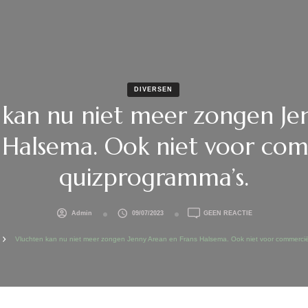
DIVERSEN
 kan nu niet meer zongen Je
 Halsema. Ook niet voor co
quizprogramma’s.
OP
Admin
09/07/2023
GEEN REACTIE
VLUCHTEN
KAN
Vluchten kan nu niet meer zongen Jenny Arean en Frans Halsema. Ook niet voor commerci
NU
NIET
MEER
ZONGEN
JENNY
AREAN
EN