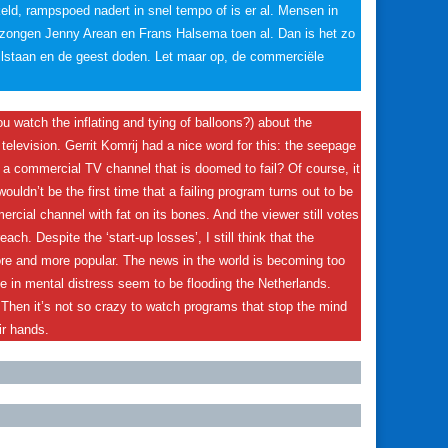
eld, rampspoed nadert in snel tempo of is er al. Mensen in
 zongen Jenny Arean en Frans Halsema toen al. Dan is het zo
ilstaan en de geest doden. Let maar op, de commerciële
 watch the inflating and tying of balloons?) about the
levision. Gerrit Komrij had a nice word for this: the seepage
 a commercial TV channel that is doomed to fail? Of course, it
uldn’t be the first time that a failing program turns out to be
rcial channel with fat on its bones. And the viewer still votes
ach. Despite the ‘start-up losses’, I still think that the
re and more popular. The news in the world is becoming too
le in mental distress seem to be flooding the Netherlands.
Then it’s not so crazy to watch programs that stop the mind
ir hands.