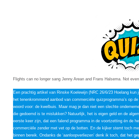
FRANS
HALSEMA. OOK
NIET
VOOR
COMMERCIËLE
QUIZPROGRAMMA
Flights can no longer sang Jenny Arean and Frans Halsema. Not even
Een prachtig artikel van Rinske Koelewijn (NRC 26/6/23 Hoelang kun j
het tenenkrommend aanbod van commerciële quizprogramma’s op de za
woord voor: de kwelbuis. Maar mag je dan niet een slechte onderneme
die gedoemd is te mislukken? Natuurlijk, het is eigen geld en de alg
eerste keer zijn, dat een falend programma in de voortzetting én de her
commerciële zender met vet op de botten. En de kijker stemt toch met
binnen bereik. Ondanks de ‘aanloopverliezen’ denk ik toch, dat het g