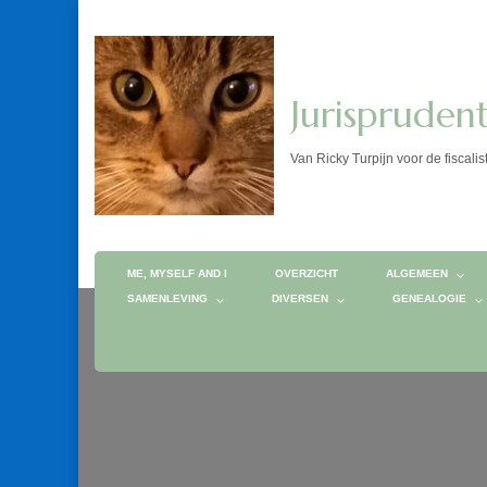
Jurispruden
Van Ricky Turpijn voor de fis
ME, MYSELF AND I
OVERZICHT
ALGEMEEN
SAMENLEVING
DIVERSEN
GENEALOGIE