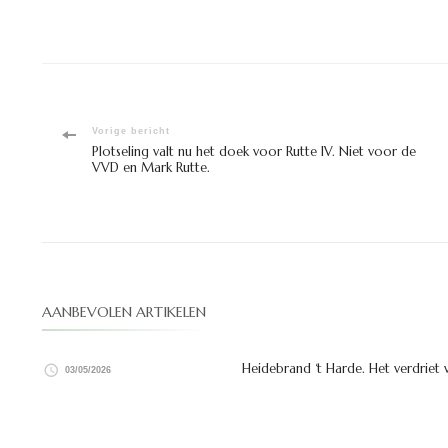
Bericht
Vorige bericht
Plotseling valt nu het doek voor Rutte IV. Niet voor de
VVD en Mark Rutte.
navigatie
AANBEVOLEN ARTIKELEN
Heidebrand ‘t Harde. Het verdriet 
03/05/2026