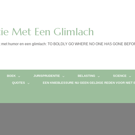
tie Met Een Glimlach
calist met humor en een glimlach: TO BOLDLY GO WHERE NO ONE HAS GONE BEF
BOEK
JURISPRUDENTIE
BELASTING
SCIENCE
QUOTES
EEN KNIEBLESSURE NU GEEN GELDIGE REDEN VOOR NIET 