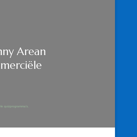
nny Arean
mmerciële
ële quizprogramma’s.