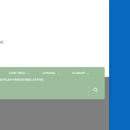
ORE
STAR TREK
CORONA
KLIMAAT
BETALEN PARKEERBELASTING.