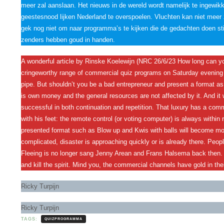
meer zal aanslaan. Het nieuws in de wereld wordt namelijk te ingewikk
geestesnood lijken Nederland te overspoelen. Vluchten kan niet meer
gek nog niet om naar programma’s te kijken die de gedachten doen st
zenders hebben goud in handen.
A wonderful article by Rinske Koelewijn (NRC 26/6/23 How long can you
cringeworthy range of commercial quiz programs on Saturday evening te
pipe. But shouldn’t you be a bad entrepreneur and present a format as
is own money and the general resources are not affected by it. And it wo
successful in both continuation and repetition. That luxury has a comme
with his feet: the remote control (or voting computer) is always within re
presented format such as Blow up and Kwis with balls will become mo
complicated, disaster is approaching quickly or is already there. Peop
Fleeing is no longer sang Jenny Arean and Frans Halsema back then. 
and kill the spirit. Mind you, the commercial channels have gold in the
Ricky Turpijn
Ricky Turpijn
TAGS:
QUIZPROGRAMMA