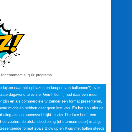
’S.
 for commercial quiz programs
e kijken naar het opblazen en knopen van ballonnen?) over
terdagavond televisie. Gerrit Komrij had daar een mooi
r zijn en als commerciële tv zender een format presenteren,
emene middelen hebben daar geen last van. En het zou niet de
haling alsnog succesvol blijkt te zijn. Die luxe heeft een
 de voeten: de afstandbediening (of stemcomputer) is altijd
epresenteerde format zoals Blow up en Kwis met ballen steeds