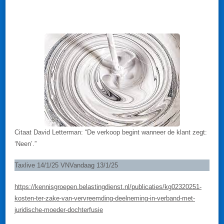
MOEDER-
DOCHTERFUSIE.
Citaat David Letterman: “De verkoop begint wanneer de klant zegt:
‘Neen’.”
Taxlive 14/1/25 VNVandaag 13/1/25
https://kennisgroepen.belastingdienst.nl/publicaties/kg02320251-
kosten-ter-zake-van-vervreemding-deelneming-in-verband-met-
juridische-moeder-dochterfusie