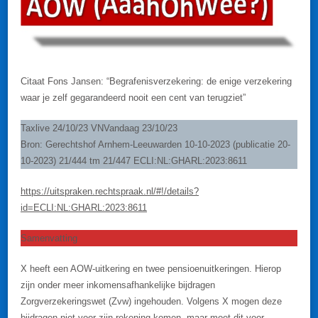
Citaat Fons Jansen: “Begrafenisverzekering: de enige verzekering
waar je zelf gegarandeerd nooit een cent van terugziet”
Taxlive 24/10/23 VNVandaag 23/10/23
Bron: Gerechtshof Arnhem-Leeuwarden 10-10-2023 (publicatie 20-
10-2023) 21/444 tm 21/447 ECLI:NL:GHARL:2023:8611
https://uitspraken.rechtspraak.nl/#!/details?
id=ECLI:NL:GHARL:2023:8611
Samenvatting
X heeft een AOW-uitkering en twee pensioenuitkeringen. Hierop
zijn onder meer inkomensafhankelijke bijdragen
Zorgverzekeringswet (Zvw) ingehouden. Volgens X mogen deze
bijdragen niet voor zijn rekening komen, maar moet dit voor