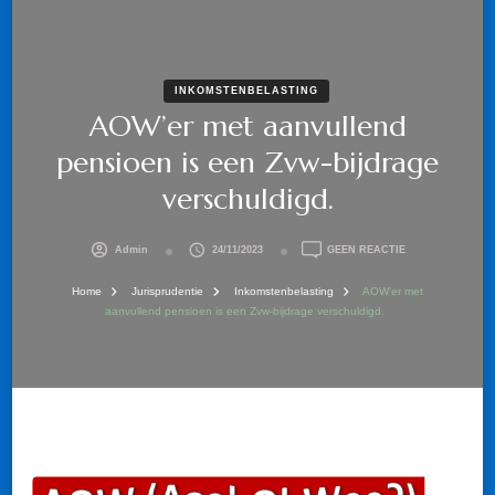
INKOMSTENBELASTING
AOW’er met aanvullend
pensioen is een Zvw-bijdrage
verschuldigd.
OP
Admin
24/11/2023
GEEN REACTIE
AOW’ER
MET
Home
Jurisprudentie
Inkomstenbelasting
AOW’er met
AANVULLEND
aanvullend pensioen is een Zvw-bijdrage verschuldigd.
PENSIOEN
IS
EEN
ZVW-
BIJDRAGE
VERSCHULDIGD.