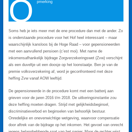
O
pmerking
Soms heb je iets meer met de ene procedure dan met de ander. Zo
is onderstaande procedure voor het Hof heel interessant – maar
waarschijnlijk kansloos bij de Hoge Raad – voor gepensioneerden
met een aanvullend pensioen (c’est moi). Met name de
inkomensafhankelijk bijdrage Zorgverzekeringswet (Zvw) verschijnt
als een duveltje uit een doosje op het loonstaatje. Ben je van de
premie volksverzekering af, word je geconfronteerd met deze
heffing Zvw vanaf AOW leeftijd.
De gepensioneerde in de procedure komt met een batterij aan
grieven voor de jaren 2016 t/m 2018. De uitkeringsinstantie zou
deze heffing moeten dragen. Strijd met gelijkheidsbeginsel,
discriminatieverbod en beginselen van behoorlijk bestuur.
Onredelijke en onevenwichtige wetgeving, waarvoor compensatie
door aftrek van de bijdrage op het inkomen. Het gevoel van onrecht
jegens belanghebbende spat van het papier. Maar de rechter wijst