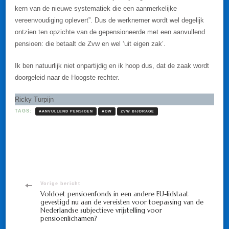
kern van de nieuwe systematiek die een aanmerkelijke
vereenvoudiging oplevert”. Dus de werknemer wordt wel degelijk
ontzien ten opzichte van de gepensioneerde met een aanvullend
pensioen: die betaalt de Zvw en wel ‘uit eigen zak’.
Ik ben natuurlijk niet onpartijdig en ik hoop dus, dat de zaak wordt
doorgeleid naar de Hoogste rechter.
Ricky Turpijn
TAGS:
AANVULLEND PENSIOEN
AOW
ZVW BIJDRAGE
Bericht
Vorige bericht
Voldoet pensioenfonds in een andere EU-lidstaat
gevestigd nu aan de vereisten voor toepassing van de
navigatie
Nederlandse subjectieve vrijstelling voor
pensioenlichamen?