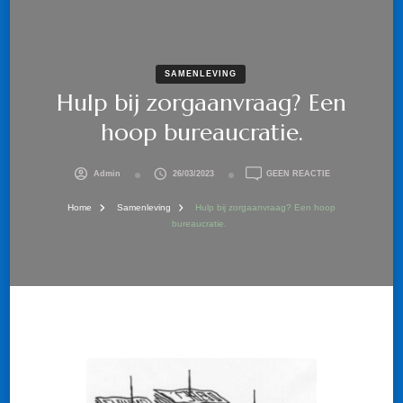
SAMENLEVING
Hulp bij zorgaanvraag? Een
hoop bureaucratie.
OP
Admin
26/03/2023
GEEN REACTIE
HULP
BIJ
Home
Samenleving
Hulp bij zorgaanvraag? Een hoop
ZORGAANVRAAG
bureaucratie.
EEN
HOOP
BUREAUCRATIE.