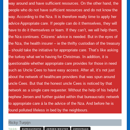
way around and have sufficient resources. On the other hand, the
people who do not have sufficient resources and do not know the
way. According to the Nza. It is therefore really time to apply her
advice Appropriate care. If people can do it themselves, they will
have to do it themselves or learn. If they can’t, we will help them,
the Nza continues. Citizens’ advice is needed. But in the eyes of
the Nza, the health insurer – ie the thrifty custodian of the treasury
– should take the initiative for appropriate care. That’s like asking
the turkey what we’re having for Christmas. In addition, it is
questionable whether appropriate care provides for those in need
such as Uncle Cees to have easy access. After all, it’s not just
about the network of healthcare providers that was spun around
uncle Cees. But that the honest uncle Cees is noticed by that
network as a single care requester. Without the help of his helpful
nephew Jeroen and further guided within that bureaucratic network
to appropriate care á la the advice of the Nza. And before he is
found polluted lifeless in bed by the neighbours.
Ricky Turpijn
TAGS:
BUREAUCRATIE
JEROEN WESTER
ZORGVRAAG