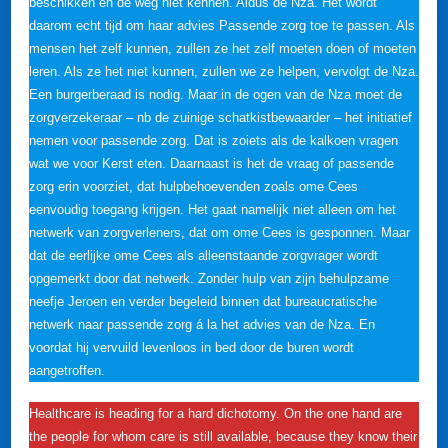
beschikken en de weg niet kennen. Aldus de Nza. Het wordt
daarom echt tijd om haar advies Passende zorg toe te passen. Als
mensen het zelf kunnen, zullen ze het zelf moeten doen of moeten
leren. Als ze het niet kunnen, zullen we ze helpen, vervolgt de Nza.
Een burgerberaad is nodig. Maar in de ogen van de Nza moet de
zorgverzekeraar – nb de zuinige schatkistbewaarder – het initiatief
nemen voor passende zorg. Dat is zoiets als de kalkoen vragen
wat we voor Kerst eten. Daarnaast is het de vraag of passende
zorg erin voorziet, dat hulpbehoevenden zoals ome Cees
eenvoudig toegang krijgen. Het gaat namelijk niet alleen om het
netwerk van zorgverleners, dat om ome Cees is gesponnen. Maar
dat de eerlijke ome Cees als alleenstaande zorgvrager wordt
opgemerkt door dat netwerk. Zonder hulp van zijn behulpzame
neefje Jeroen en verder begeleid binnen dat bureaucratische
netwerk naar passende zorg á la het advies van de Nza. En
voordat hij vervuild levenloos in bed door de buren wordt
aangetroffen.
Healthcare is heading for a hard dichotomy. On the one hand are
the people for whom care is still available, because they know their