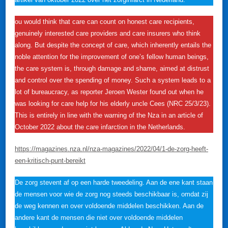
ou would think that care can count on honest care recipients,
genuinely interested care providers and care insurers who think
along. But despite the concept of care, which inherently entails the
noble attention for the improvement of one’s fellow human beings,
the care system is, through damage and shame, aimed at distrust
and control over the spending of money. Such a system leads to a
lot of bureaucracy, as reporter Jeroen Wester found out when he
was looking for care help for his elderly uncle Cees (NRC 25/3/23).
This is entirely in line with the warning of the Nza in an article of
October 2022 about the care infarction in the Netherlands.
https://magazines.nza.nl/nza-magazines/2022/04/1-de-zorg-heeft-
een-kritisch-punt-bereikt
De zorg stevent af op een harde tweedeling. Aan de ene kant staan
de mensen voor wie de zorg nog steeds beschikbaar is, omdat zij
de weg kennen en over voldoende middelen beschikken. Aan de
andere kant de mensen die niet over voldoende middelen