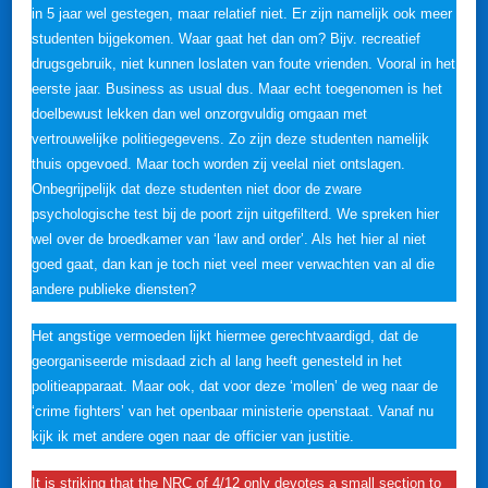
in 5 jaar wel gestegen, maar relatief niet. Er zijn namelijk ook meer
studenten bijgekomen. Waar gaat het dan om? Bijv. recreatief
drugsgebruik, niet kunnen loslaten van foute vrienden. Vooral in het
eerste jaar. Business as usual dus. Maar echt toegenomen is het
doelbewust lekken dan wel onzorgvuldig omgaan met
vertrouwelijke politiegegevens. Zo zijn deze studenten namelijk
thuis opgevoed. Maar toch worden zij veelal niet ontslagen.
Onbegrijpelijk dat deze studenten niet door de zware
psychologische test bij de poort zijn uitgefilterd. We spreken hier
wel over de broedkamer van ‘law and order’. Als het hier al niet
goed gaat, dan kan je toch niet veel meer verwachten van al die
andere publieke diensten?
Het angstige vermoeden lijkt hiermee gerechtvaardigd, dat de
georganiseerde misdaad zich al lang heeft genesteld in het
politieapparaat. Maar ook, dat voor deze ‘mollen’ de weg naar de
‘crime fighters’ van het openbaar ministerie openstaat. Vanaf nu
kijk ik met andere ogen naar de officier van justitie.
It is striking that the NRC of 4/12 only devotes a small section to