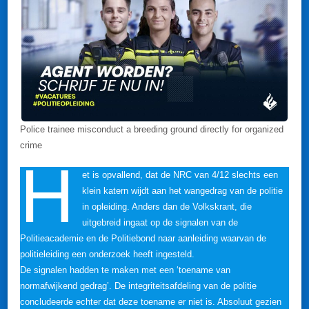
Police trainee misconduct a breeding ground directly for organized
crime
H
et is opvallend, dat de NRC van 4/12 slechts een
klein katern wijdt aan het wangedrag van de politie
in opleiding. Anders dan de Volkskrant, die
uitgebreid ingaat op de signalen van de
Politieacademie en de Politiebond naar aanleiding waarvan de
politieleiding een onderzoek heeft ingesteld.
De signalen hadden te maken met een ‘toename van
normafwijkend gedrag’. De integriteitsafdeling van de politie
concludeerde echter dat deze toename er niet is. Absoluut gezien