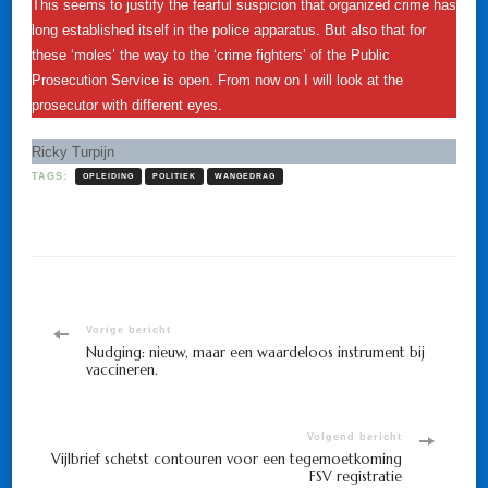
This seems to justify the fearful suspicion that organized crime has
long established itself in the police apparatus. But also that for
these ‘moles’ the way to the ‘crime fighters’ of the Public
Prosecution Service is open. From now on I will look at the
prosecutor with different eyes.
Ricky Turpijn
TAGS:
OPLEIDING
POLITIEK
WANGEDRAG
Bericht
Vorige bericht
Nudging: nieuw, maar een waardeloos instrument bij
vaccineren.
navigatie
Volgend bericht
Vijlbrief schetst contouren voor een tegemoetkoming
FSV registratie