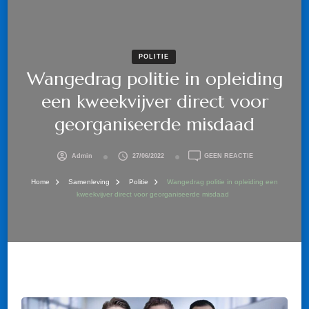
POLITIE
Wangedrag politie in opleiding
een kweekvijver direct voor
georganiseerde misdaad
OP
Admin
27/06/2022
GEEN REACTIE
WANGEDRAG
POLITIE
Home
Samenleving
Politie
Wangedrag politie in opleiding een
IN
kweekvijver direct voor georganiseerde misdaad
OPLEIDING
EEN
KWEEKVIJVER
DIRECT
VOOR
GEORGANISEER
MISDAAD