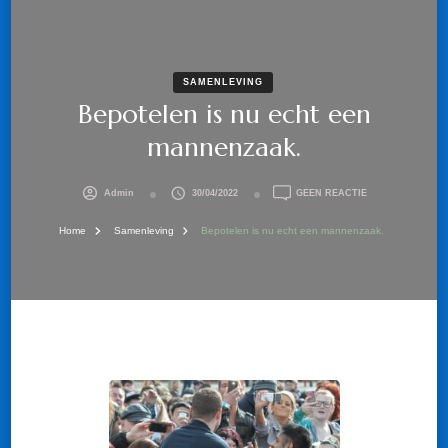
SAMENLEVING
Bepotelen is nu echt een
mannenzaak.
OP
Admin
30/04/2022
GEEN REACTIE
BEPOTELEN
IS
Home
Samenleving
Bepotelen is nu echt een mannenzaak.
NU
ECHT
EEN
MANNENZAAK.