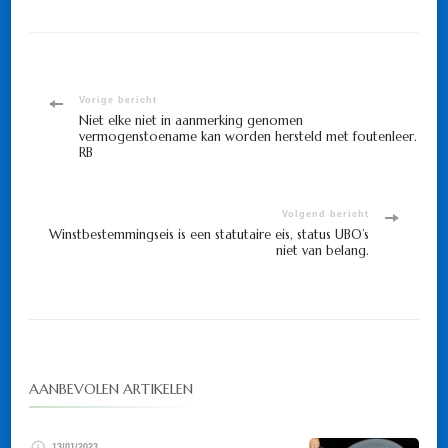
Bericht
Vorige bericht
Niet elke niet in aanmerking genomen
vermogenstoename kan worden hersteld met foutenleer.
navigatie
RB
Volgend bericht
Winstbestemmingseis is een statutaire eis, status UBO’s
niet van belang.
AANBEVOLEN ARTIKELEN
13/01/2023