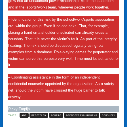
grow into an unbalanced power relationship. So in the classroom
and in the (sports/work) team, wherever people work together.
– Identification of this risk by the school/work/sports association
etc. within the group. Even if no one asks. That, for example,
placing a hand on a shoulder unsolicited can already cross a
boundary. That it is never the victim’s fault. As part of the integrity
heading. The risk should be discussed regularly using real
examples from a database. Role-playing games for perpetrator and
victim can serve this purpose very well. Time must be set aside for
it.
– Coordinating assistance in the form of an independent
confidential counselor appointed by the organization. As a safety
net, should the victim have crossed the huge barrier to talk
anyway.
Ricky Turpijn
TAGS:
ABC
BEPOTELEN
GEDRAG
GRENSOVERSCHRIJDEND
SEKSUEEL