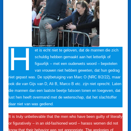
H
et is echt niet te geloven, dat de mannen die zich
schuldig hebben gemaakt aan het letterlijk of
figuurlijk – met een ouderwets woord – bepotelen
van vrouwen niet hebben geweten, dat hun gedrag
niet gepast was. De spijtbetuiging van Marc O (NRC 8/2/22), maar
ook die van Gijs van D, Ali B, Marco B etc. zijn niet oprecht. Laten
die mannen dan een laatste beetje fatsoen tonen en toegeven, dat
lust hen heeft overmand met de wetenschap, dat het slachtoffer
daar niet van was gediend.
It is truly unbelievable that the men who have been guilty of literally
or figuratively – in an old-fashioned word – harass women did not
know that their behavior was not appropriate. The apologies of