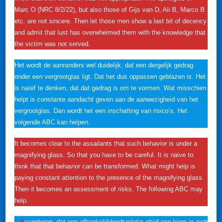
Marc O (NRC 8/2/22), but also those of Gijs van D, Ali B, Marco B
etc. are not sincere. Then let those men show a last bit of decency
and admit that lust has overwhelmed them with the knowledge that
the victim was not served.
Het wordt de aanranders wel duidelijk, dat een dergelijk gedrag
onder een vergrootglas ligt. Dat het dus oppassen geblazen is. Het
is naïef te denken, dat dat gedrag is om te vormen. Wat misschien
helpt is constante aandacht geven aan de aanwezigheid van het
vergrootglas. Dan wordt het een inschatting van risico’s. Het
volgende ABC kan helpen.
It becomes clear to the assailants that such behavior is under a
magnifying glass. So that you have to be careful. It is naive to
think that that behavior can be transformed. What might help is
paying constant attention to the presence of the magnifying glass.
Then it becomes an assessment of risks. The following ABC may
help.
–
A
ccepteren, dat een afhankelijkheidsrelatie altijd een kiem in zich