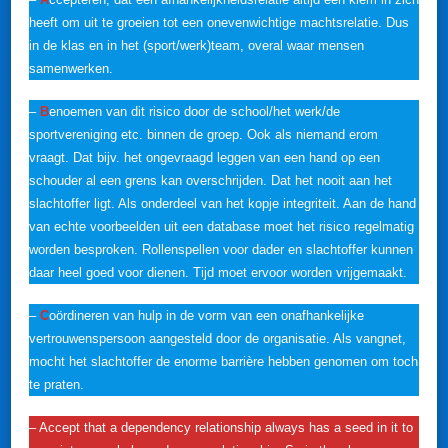
heeft om uit te groeien tot een onevenwichtige machtsrelatie. Dus
in de klas en in het (sport/werk)team, overal waar mensen
samenwerken.
–
B
enoemen van dit risico door de school/het werk/de
sportvereniging etc. binnen de groep. Ook als niemand erom
vraagt. Dat bijv. het ongevraagd leggen van een hand op een
schouder al een grens kan overschrijden. Dat het nooit aan het
slachtoffer ligt. Als onderdeel van het kopje integriteit. Aan de hand
van echte voorbeelden uit een database moet het risico regelmatig
worden besproken. Rollenspellen voor dader en slachtoffer kunnen
daar heel goed voor dienen. Tijd moet ervoor worden vrijgemaakt.
–
C
oördineren van hulp in de vorm van een onafhankelijke
vertrouwenspersoon aangesteld door de organisatie. Als vangnet,
mocht het slachtoffer de enorme barrière hebben genomen om toch
te praten.
– Accept that a dependency relationship always has a seed in it to