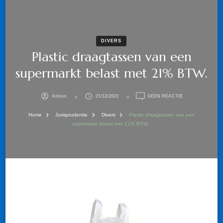
DIVERS
Plastic draagtassen van een
supermarkt belast met 21% BTW.
OP
Admin
21/12/2023
GEEN REACTIE
PLASTIC
DRAAGTASSEN
Home
Jurisprudentie
Divers
Plastic draagtassen van een
VAN
supermarkt belast met 21% BTW.
EEN
SUPERMARKT
BELAST
MET
21%
BTW.