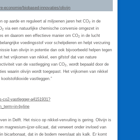
re-economie/biobased-innovaties/olivijn
n op aarde en reguleert al miljoenen jaren het CO
in de
2
CO
via een natuurlijke chemische conversie omgezet in
2
oces en daarom een effectieve manier om CO
in de lucht
2
belangrijke voedingsstof voor schelpdieren en helpt verzuring
issie kan olivijn in potentie dan ook bijvoorbeeld helpen tegen
het vrijkomen van nikkel, een gifstof dat van nature
fectiviteit van de vastlegging van CO
, wordt bepaald door de
2
ties waarin olivijn wordt toegepast. Het vrijkomen van nikkel
 koolstofdioxide vastleggen.”
als-co2-vastlegger-a4151931?
_term=in-byline
n in Delft. Het risico op nikkel-vervuiling is gering. Olivijn is
n magnesium-ijzer-silicaat, dat verweert onder invloed van
 in bicarbonaat, dat in de bodem neerslaat als kalk. Er komt