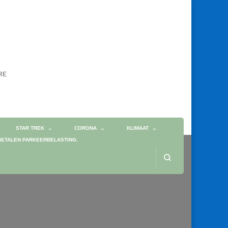
ORE
STAR TREK
CORONA
KLIMAAT
BETALEN PARKEERBELASTING.