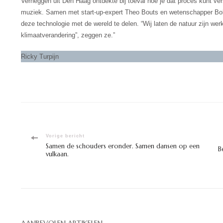
Verheggen uit Den Haag ontdekte bij toeval hoe je dat proces kunt vers
muziek. Samen met start-up-expert Theo Bouts en wetenschapper Bob 
deze technologie met de wereld te delen. “Wij laten de natuur zijn wer
klimaatverandering”, zeggen ze.”
Ricky Turpijn
Bericht
Vorige bericht
Samen de schouders eronder. Samen dansen op een
B
vulkaan.
navigatie