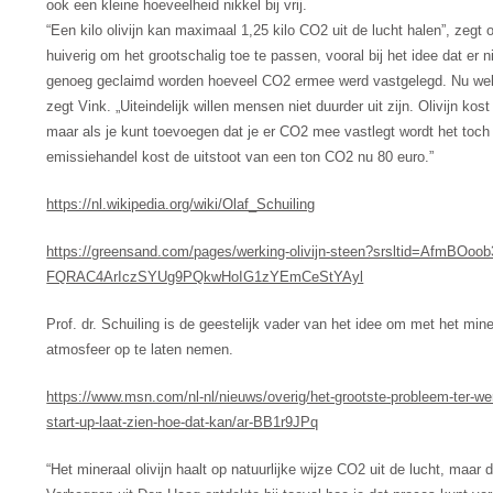
ook een kleine hoeveelheid nikkel bij vrij.
“Een kilo olivijn kan maximaal 1,25 kilo CO2 uit de lucht halen”, zeg
huiverig om het grootschalig toe te passen, vooral bij het idee dat er 
genoeg geclaimd worden hoeveel CO2 ermee werd vastgelegd. Nu wel.” 
zegt Vink. „Uiteindelijk willen mensen niet duurder uit zijn. Olivijn kos
maar als je kunt toevoegen dat je er CO2 mee vastlegt wordt het toc
emissiehandel kost de uitstoot van een ton CO2 nu 80 euro.”
https://nl.wikipedia.org/wiki/Olaf_Schuiling
https://greensand.com/pages/werking-olivijn-steen?srsltid=AfmBOo
FQRAC4ArIczSYUg9PQkwHoIG1zYEmCeStYAyl
Prof. dr. Schuiling is de geestelijk vader van het idee om met het min
atmosfeer op te laten nemen.
https://www.msn.com/nl-nl/nieuws/overig/het-grootste-probleem-ter-wer
start-up-laat-zien-hoe-dat-kan/ar-BB1r9JPq
“Het mineraal olivijn haalt op natuurlijke wijze CO2 uit de lucht, maar 