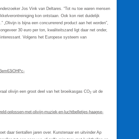
t onderzoeker Jos Vink van Deltares. “Tot nu toe waren mensen
nikkelverontreiniging kon ontstaan. Ook kon niet duidelijk
„Olivijn is bijna een concurrerend product aan het worden”,
t ongeveer 30 euro per ton, kwaliteitszand ligt daar net onder,
h interessant. Volgens het Europese systeem van
ob3em63iOHPc-
eraal olivijn een groot deel van het broeikasgas CO
uit de
2
eld-oplossen-met-olivijn-muziek-en-luchtbelletjes-haagse-
doet daar tientallen jaren over. Kunstenaar en uitvinder Ap