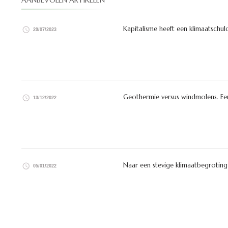
AANBEVOLEN ARTIKELEN
Kapitalisme heeft een klimaatschul
29/07/2023
Geothermie versus windmolens. Een
13/12/2022
Naar een stevige klimaatbegrotin
05/01/2022