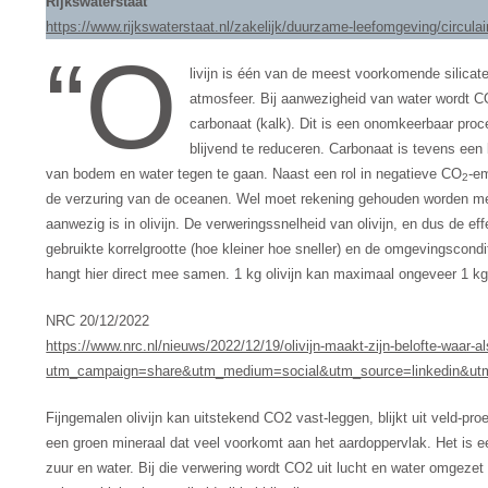
Rijkswaterstaat
https://www.rijkswaterstaat.nl/zakelijk/duurzame-leefomgeving/circulai
“O
livijn is één van de meest voorkomende silicate
atmosfeer. Bij aanwezigheid van water wordt 
carbonaat (kalk). Dit is een onomkeerbaar pr
blijvend te reduceren. Carbonaat is tevens een 
van bodem en water tegen te gaan. Naast een rol in negatieve CO
-em
2
de verzuring van de oceanen. Wel moet rekening gehouden worden met 
aanwezig is in olivijn. De verweringssnelheid van olivijn, en dus de ef
gebruikte korrelgrootte (hoe kleiner hoe sneller) en de omgevingscondi
hangt hier direct mee samen. 1 kg olivijn kan maximaal ongeveer 1 kg
NRC 20/12/2022
https://www.nrc.nl/nieuws/2022/12/19/olivijn-maakt-zijn-belofte-waar-
utm_campaign=share&utm_medium=social&utm_source=linkedin&utm
Fijngemalen olivijn kan uitstekend CO2 vast-leggen, blijkt uit veld-proeve
een groen mineraal dat veel voorkomt aan het aardoppervlak. Het is ee
zuur en water. Bij die verwering wordt CO2 uit lucht en water omgezet