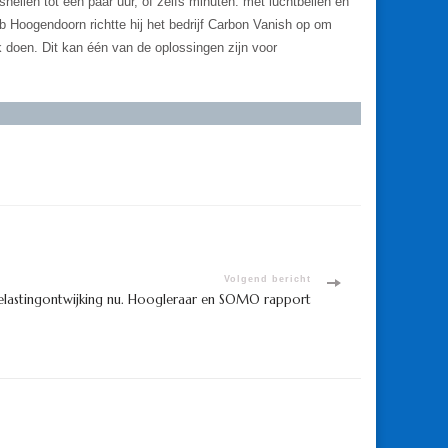
nellen tot een paar uur, of zelfs minuten: met luchtbellen en
Hoogendoorn richtte hij het bedrijf Carbon Vanish op om
k doen. Dit kan één van de oplossingen zijn voor
Volgend bericht
elastingontwijking nu. Hoogleraar en SOMO rapport