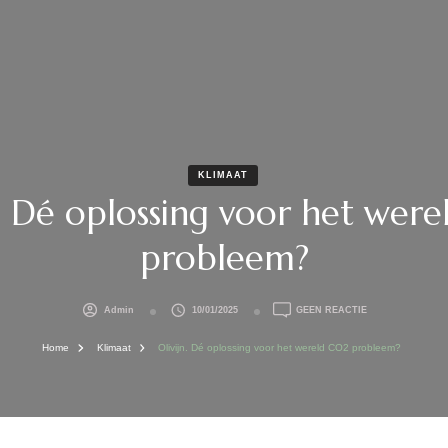
KLIMAAT
n. Dé oplossing voor het wer
probleem?
OP
Admin
10/01/2025
GEEN REACTIE
OLIVIJN.
DÉ
Home
Klimaat
Olivijn. Dé oplossing voor het wereld CO2 probleem?
OPLOSSING
VOOR
HET
WERELD
CO2
PROBLEEM?