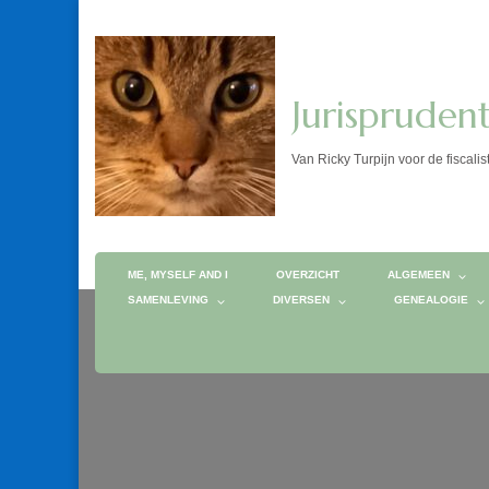
Jurispruden
Van Ricky Turpijn voor de fis
ME, MYSELF AND I
OVERZICHT
ALGEMEEN
SAMENLEVING
DIVERSEN
GENEALOGIE