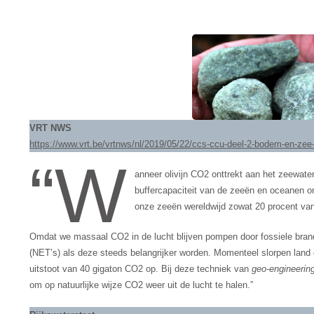
VRT NWS
https://www.vrt.be/vrtnws/nl/2019/05/22/ccs-ccu-deel-2-bodem-en-ze
“W
anneer olivijn CO2 onttrekt aan het zeewate
buffercapaciteit van de zeeën en oceanen 
onze zeeën wereldwijd zowat 20 procent van
Omdat we massaal CO2 in de lucht blijven pompen door fossiele brand
(NET’s) als deze steeds belangrijker worden. Momenteel slorpen land
uitstoot van 40 gigaton CO2 op. Bij deze techniek van
geo-engineerin
om op natuurlijke wijze CO2 weer uit de lucht te halen.”