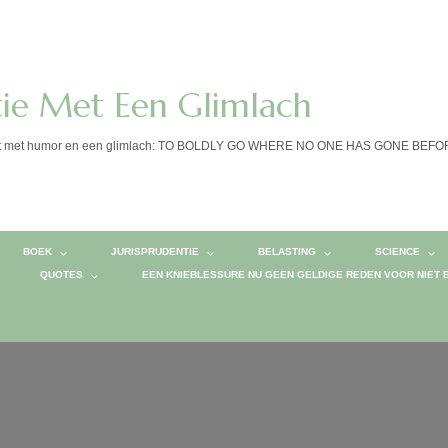
tie Met Een Glimlach
calist met humor en een glimlach: TO BOLDLY GO WHERE NO ONE HAS GONE BEF
BOEK
JURISPRUDENTIE
BELASTING
SCIENCE
QUOTES
EEN KNIEBLESSURE NU GEEN GELDIGE REDEN VOOR NIET 