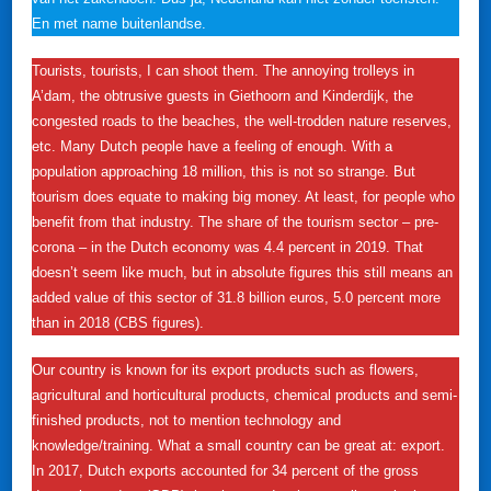
En met name buitenlandse.
Tourists, tourists, I can shoot them. The annoying trolleys in
A’dam, the obtrusive guests in Giethoorn and Kinderdijk, the
congested roads to the beaches, the well-trodden nature reserves,
etc. Many Dutch people have a feeling of enough. With a
population approaching 18 million, this is not so strange. But
tourism does equate to making big money. At least, for people who
benefit from that industry. The share of the tourism sector – pre-
corona – in the Dutch economy was 4.4 percent in 2019. That
doesn’t seem like much, but in absolute figures this still means an
added value of this sector of 31.8 billion euros, 5.0 percent more
than in 2018 (CBS figures).
Our country is known for its export products such as flowers,
agricultural and horticultural products, chemical products and semi-
finished products, not to mention technology and
knowledge/training. What a small country can be great at: export.
In 2017, Dutch exports accounted for 34 percent of the gross