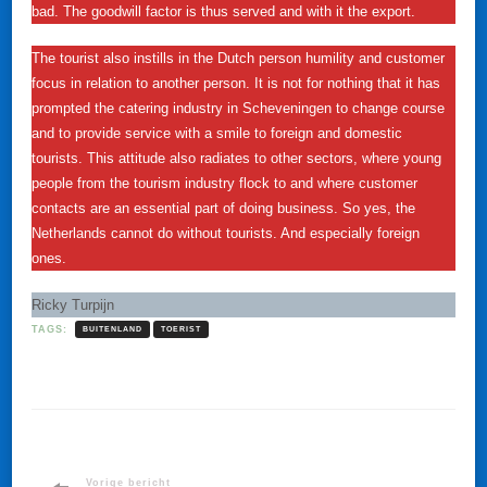
bad. The goodwill factor is thus served and with it the export.
The tourist also instills in the Dutch person humility and customer
focus in relation to another person. It is not for nothing that it has
prompted the catering industry in Scheveningen to change course
and to provide service with a smile to foreign and domestic
tourists. This attitude also radiates to other sectors, where young
people from the tourism industry flock to and where customer
contacts are an essential part of doing business. So yes, the
Netherlands cannot do without tourists. And especially foreign
ones.
Ricky Turpijn
TAGS:
BUITENLAND
TOERIST
Vorige bericht