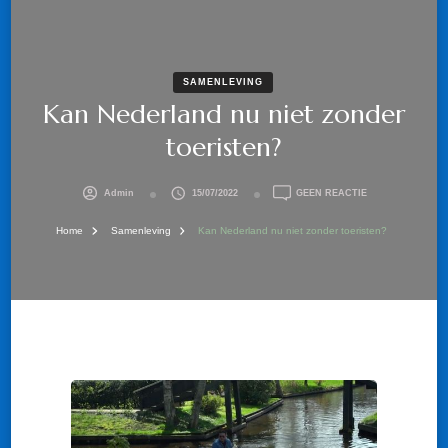
SAMENLEVING
Kan Nederland nu niet zonder
toeristen?
OP
Admin
15/07/2022
GEEN REACTIE
KAN
NEDERLAND
Home
Samenleving
Kan Nederland nu niet zonder toeristen?
NU
NIET
ZONDER
TOERISTEN?