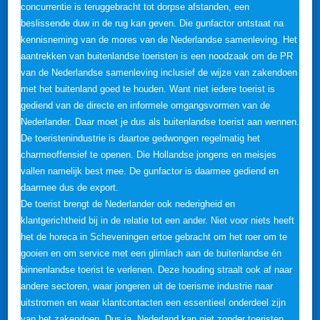
concurrentie is teruggebracht tot dorpse afstanden, een
beslissende duw in de rug kan geven. Die gunfactor ontstaat na
kennisneming van de mores van de Nederlandse samenleving. Het
aantrekken van buitenlandse toeristen is een noodzaak om de PR
van de Nederlandse samenleving inclusief de wijze van zakendoen
met het buitenland goed te houden. Want niet iedere toerist is
gediend van de directe en informele omgangsvormen van de
Nederlander. Daar moet je dus als buitenlandse toerist aan wennen.
De toeristenindustrie is daartoe gedwongen regelmatig het
charmeoffensief te openen. Die Hollandse jongens en meisjes
vallen namelijk best mee. De gunfactor is daarmee gediend en
daarmee dus de export.
De toerist brengt de Nederlander ook nederigheid en
klantgerichtheid bij in de relatie tot een ander. Niet voor niets heeft
het de horeca in Scheveningen ertoe gebracht om het roer om te
gooien en om service met een glimlach aan de buitenlandse én
binnenlandse toerist te verlenen. Deze houding straalt ook af naar
andere sectoren, waar jongeren uit de toerisme industrie naar
uitstromen en waar klantcontacten een essentieel onderdeel zijn
van het zakendoen. Dus ja, Nederland kan niet zonder toeristen.