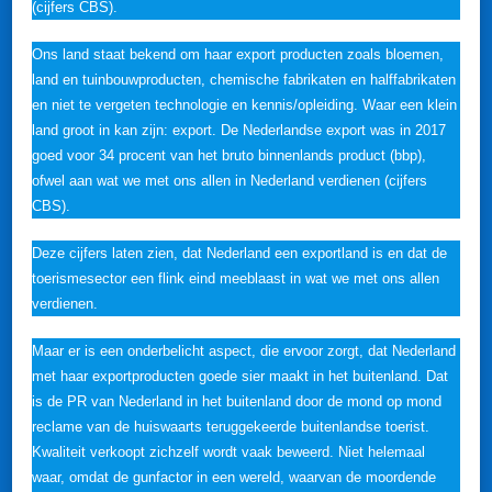
(cijfers CBS).
Ons land staat bekend om haar export producten zoals bloemen,
land en tuinbouwproducten, chemische fabrikaten en halffabrikaten
en niet te vergeten technologie en kennis/opleiding. Waar een klein
land groot in kan zijn: export. De Nederlandse export was in 2017
goed voor 34 procent van het bruto binnenlands product (bbp),
ofwel aan wat we met ons allen in Nederland verdienen (cijfers
CBS).
Deze cijfers laten zien, dat Nederland een exportland is en dat de
toerismesector een flink eind meeblaast in wat we met ons allen
verdienen.
Maar er is een onderbelicht aspect, die ervoor zorgt, dat Nederland
met haar exportproducten goede sier maakt in het buitenland. Dat
is de PR van Nederland in het buitenland door de mond op mond
reclame van de huiswaarts teruggekeerde buitenlandse toerist.
Kwaliteit verkoopt zichzelf wordt vaak beweerd. Niet helemaal
waar, omdat de gunfactor in een wereld, waarvan de moordende