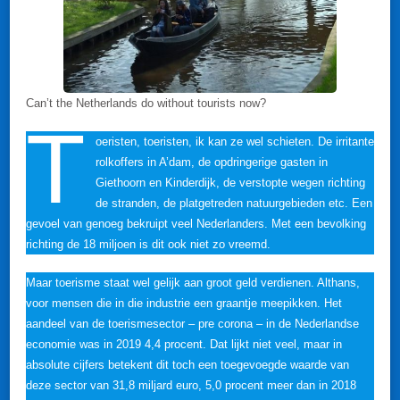
Can’t the Netherlands do without tourists now?
T
oeristen, toeristen, ik kan ze wel schieten. De irritante
rolkoffers in A’dam, de opdringerige gasten in
Giethoorn en Kinderdijk, de verstopte wegen richting
de stranden, de platgetreden natuurgebieden etc. Een
gevoel van genoeg bekruipt veel Nederlanders. Met een bevolking
richting de 18 miljoen is dit ook niet zo vreemd.
Maar toerisme staat wel gelijk aan groot geld verdienen. Althans,
voor mensen die in die industrie een graantje meepikken. Het
aandeel van de toerismesector – pre corona – in de Nederlandse
economie was in 2019 4,4 procent. Dat lijkt niet veel, maar in
absolute cijfers betekent dit toch een toegevoegde waarde van
deze sector van 31,8 miljard euro, 5,0 procent meer dan in 2018