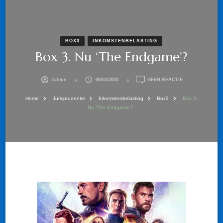
BOX3
INKOMSTENBELASTING
Box 3. Nu ‘The Endgame’?
OP
Admin
06/05/2023
GEEN REACTIE
BOX
3.
Home
Jurisprudentie
Inkomstenbelasting
Box3
Box 3.
NU
Nu ‘The Endgame’?
‘THE
ENDGAME’?