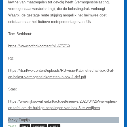
lawine van maatregelen tot gevolg heeft (vermogensbelasting,
vermogensaanwasbelasting), die de belastingdruk verhoogt.
Waarbij de gestage rente stijging mogelijk het heimwee doet
ontstaan naar het fictieve rentepercentage van 4%.
Tom Berkhout:
https://www.ndfr.nl/content/p1-675769
RB:
https://rb.nl/wp-content/uploads/RB-visie-Kabinet-schaf-box-3-af-
en-belast-vermogensinkomsten-in-box-1-def.pdf
Stas:
https://www.rijksoverheid.nl/actueel/nieuws/2023/04/26/vier-opties-
op-tafel-om-de-huidige-bepalingen-van-box-3-te-verfijnen
Ricky Turpijn
TAGS:
BOX3
ENDGAME
VISIES