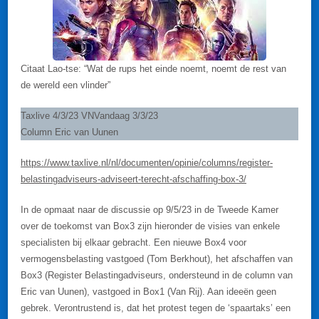
Citaat Lao-tse: “Wat de rups het einde noemt, noemt de rest van
de wereld een vlinder”
Taxlive 4/3/23 VNVandaag 3/3/23
Column Eric van Uunen
https://www.taxlive.nl/nl/documenten/opinie/columns/register-
belastingadviseurs-adviseert-terecht-afschaffing-box-3/
In de opmaat naar de discussie op 9/5/23 in de Tweede Kamer
over de toekomst van Box3 zijn hieronder de visies van enkele
specialisten bij elkaar gebracht. Een nieuwe Box4 voor
vermogensbelasting vastgoed (Tom Berkhout), het afschaffen van
Box3 (Register Belastingadviseurs, ondersteund in de column van
Eric van Uunen), vastgoed in Box1 (Van Rij). Aan ideeën geen
gebrek. Verontrustend is, dat het protest tegen de ‘spaartaks’ een