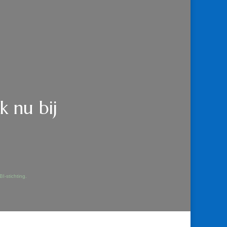
 nu bij
I-stichting.
OEK