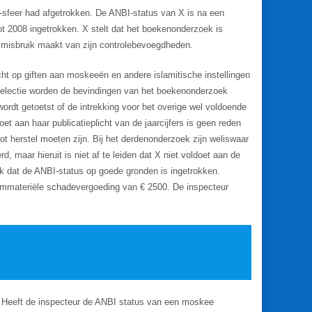
B-sfeer had afgetrokken. De ANBI-status van X is na een
 2008 ingetrokken. X stelt dat het boekenonderzoek is
r misbruik maakt van zijn controlebevoegdheden.
cht op giften aan moskeeën en andere islamitische instellingen
oselectie worden de bevindingen van het boekenonderzoek
rdt getoetst of de intrekking voor het overige wel voldoende
et aan haar publicatieplicht van de jaarcijfers is geen reden
ot herstel moeten zijn. Bij het derdenonderzoek zijn weliswaar
, maar hieruit is niet af te leiden dat X niet voldoet aan de
k dat de ANBI-status op goede gronden is ingetrokken.
n immateriële schadevergoeding van € 2500. De inspecteur
d. Heeft de inspecteur de ANBI status van een moskee