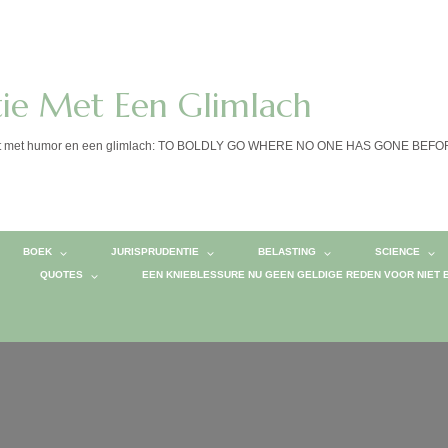
tie Met Een Glimlach
calist met humor en een glimlach: TO BOLDLY GO WHERE NO ONE HAS GONE BEF
BOEK
JURISPRUDENTIE
BELASTING
SCIENCE
QUOTES
EEN KNIEBLESSURE NU GEEN GELDIGE REDEN VOOR NIET 