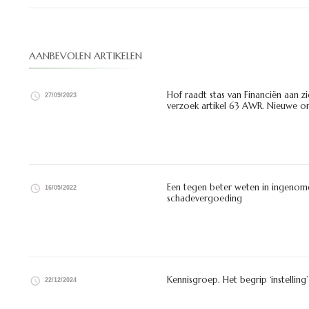
AANBEVOLEN ARTIKELEN
Hof raadt stas van Financiën aan 
27/09/2023
verzoek artikel 63 AWR. Nieuwe on
Een tegen beter weten in ingenome
16/05/2022
schadevergoeding
Kennisgroep. Het begrip ‘instelling
22/12/2024