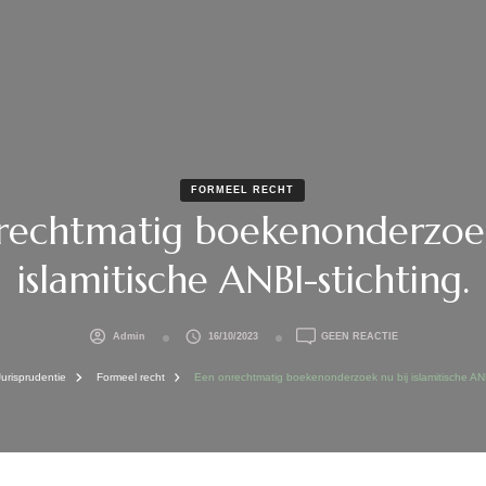
FORMEEL RECHT
rechtmatig boekenonderzoek
islamitische ANBI-stichting.
OP
Admin
16/10/2023
GEEN REACTIE
EEN
ONRECHTMATIG
Jurisprudentie
Formeel recht
Een onrechtmatig boekenonderzoek nu bij islamitische ANB
BOEKENONDERZ
NU
BIJ
ISLAMITISCHE
ANBI-
STICHTING.