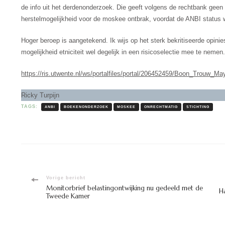
de info uit het derdenonderzoek. Die geeft volgens de rechtbank ge
herstelmogelijkheid voor de moskee ontbrak, voordat de ANBI status 
Hoger beroep is aangetekend. Ik wijs op het sterk bekritiseerde opin
mogelijkheid etniciteit wel degelijk in een risicoselectie mee te nemen
https://ris.utwente.nl/ws/portalfiles/portal/206452459/Boon_Trouw_M
Ricky Turpijn
TAGS:
ANBI
BOEKENONDERZOEK
MOSKEE
ONRECHTMATIG
STICHTING
Bericht
Vorige bericht
Monitorbrief belastingontwijking nu gedeeld met de
H
Tweede Kamer
navigatie