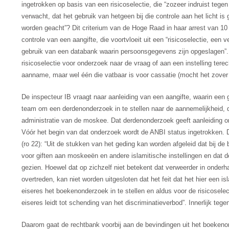
ingetrokken op basis van een risicoselectie, die “zozeer indruist te
verwacht, dat het gebruik van hetgeen bij die controle aan het licht 
worden geacht”? Dit criterium van de Hoge Raad in haar arrest van 
controle van een aangifte, die voortvloeit uit een “risicoselectie, e
gebruik van een databank waarin persoonsgegevens zijn opgeslagen”. 
risicoselectie voor onderzoek naar de vraag of aan een instelling terec
aanname, maar wel één die vatbaar is voor cassatie (mocht het zove
De inspecteur IB vraagt naar aanleiding van een aangifte, waarin ee
team om een derdenonderzoek in te stellen naar de aannemelijkheid, da
administratie van de moskee. Dat derdenonderzoek geeft aanleiding o
Vóór het begin van dat onderzoek wordt de ANBI status ingetrokken. D
(ro 22): “Uit de stukken van het geding kan worden afgeleid dat bij d
voor giften aan moskeeën en andere islamitische instellingen en dat de
gezien. Hoewel dat op zichzelf niet betekent dat verweerder in onderh
overtreden, kan niet worden uitgesloten dat het feit dat het hier een i
eiseres het boekenonderzoek in te stellen en aldus voor de risicosele
eiseres leidt tot schending van het discriminatieverbod”. Innerlijk tegen
Daarom gaat de rechtbank voorbij aan de bevindingen uit het boeken