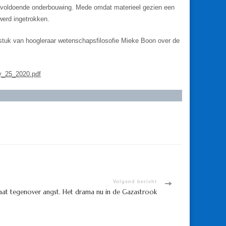
en voldoende onderbouwing. Mede omdat materieel gezien een
werd ingetrokken.
iestuk van hoogleraar wetenschapsfilosofie Mieke Boon over de
.
ay_25_2020.pdf
Volgend bericht
aat tegenover angst. Het drama nu in de Gazastrook