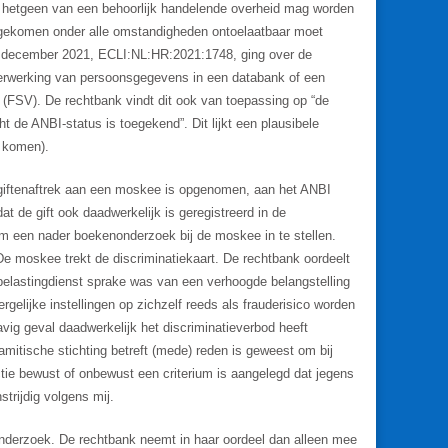
gen hetgeen van een behoorlijk handelende overheid mag worden
is gekomen onder alle omstandigheden ontoelaatbaar moet
10 december 2021, ECLI:NL:HR:2021:1748, ging over de
en verwerking van persoonsgegevens in een databank of een
(FSV). De rechtbank vindt dit ook van toepassing op “de
ht de ANBI-status is toegekend”. Dit lijkt een plausibele
r komen).
n giftenaftrek aan een moskee is opgenomen, aan het ANBI
t de gift ook daadwerkelijk is geregistreerd in de
m een nader boekenonderzoek bij de moskee in te stellen.
e moskee trekt de discriminatiekaart. De rechtbank oordeelt
e belastingdienst sprake was van een verhoogde belangstelling
rgelijke instellingen op zichzelf reeds als frauderisico worden
avig geval daadwerkelijk het discriminatieverbod heeft
slamitische stichting betreft (mede) reden is geweest om bij
ctie bewust of onbewust een criterium is aangelegd dat jegens
strijdig volgens mij.
onderzoek. De rechtbank neemt in haar oordeel dan alleen mee