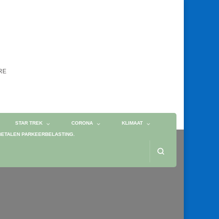
ORE
STAR TREK
CORONA
KLIMAAT
BETALEN PARKEERBELASTING.