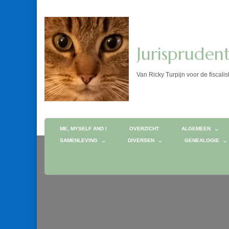
Jurispruden
Van Ricky Turpijn voor de fis
ME, MYSELF AND I
OVERZICHT
ALGEMEEN
SAMENLEVING
DIVERSEN
GENEALOGIE