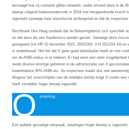
bevraagd hoe zij contante giften verwerkt, nadat iemand deze in de I
daarop volgend boekenonderzoek in 2018 met terugwerkende kracht tot
ingesteld vanwege haar islamitische achtergrond en dat de inspecteu
Rechtbank Den Haag oordeelt dat de Belastingdienst zich specifiek ri
en dat deze als een frauderisico worden gezien. Vanwege deze risic
genegeerd (zie HR 10 december 2021, 20/02304, V-N 2021/54.19) en wo
is onderbouwd. Het feit dat X geen goed beleidsplan heeft en niet voldo
om de ANBI-status in te trekken. Er had eerst een reële mogelijkheid t
reeds diverse ernstige gebreken in de administratie van X geconstateerd
kwantitatieve 90% ANBI-eis. De inspecteur maakt dus niet aannemelij
Wegens het overschrijden van de redelijke termijn krijgt X voorts ee
heeft inmiddels hoger beroep ingesteld.
O
pmerking
Een publiek gevoelige uitspraak, waartegen hoger beroep is ingestel