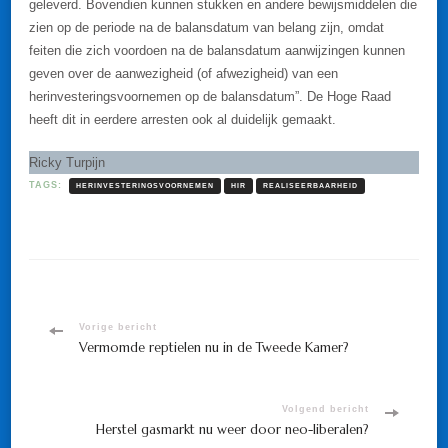
geleverd. Bovendien kunnen stukken en andere bewijsmiddelen die
zien op de periode na de balansdatum van belang zijn, omdat
feiten die zich voordoen na de balansdatum aanwijzingen kunnen
geven over de aanwezigheid (of afwezigheid) van een
herinvesteringsvoornemen op de balansdatum”. De Hoge Raad
heeft dit in eerdere arresten ook al duidelijk gemaakt.
Ricky Turpijn
TAGS:
HERINVESTERINGSVOORNEMEN
HIR
REALISEERBAARHEID
Bericht
Vorige bericht
Vermomde reptielen nu in de Tweede Kamer?
navigatie
Volgend bericht
Herstel gasmarkt nu weer door neo-liberalen?