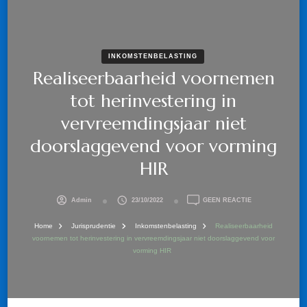
INKOMSTENBELASTING
Realiseerbaarheid voornemen
tot herinvestering in
vervreemdingsjaar niet
doorslaggevend voor vorming
HIR
OP
Admin
23/10/2022
GEEN REACTIE
REALISEERBAAR
VOORNEMEN
Home
Jurisprudentie
Inkomstenbelasting
Realiseerbaarheid
TOT
voornemen tot herinvestering in vervreemdingsjaar niet doorslaggevend voor
HERINVESTERIN
vorming HIR
IN
VERVREEMDING
NIET
DOORSLAGGEVE
VOOR
VORMING