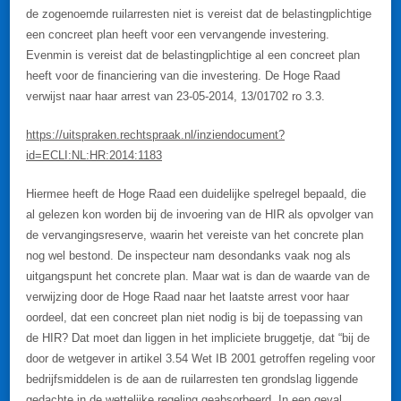
de zogenoemde ruilarresten niet is vereist dat de belastingplichtige
een concreet plan heeft voor een vervangende investering.
Evenmin is vereist dat de belastingplichtige al een concreet plan
heeft voor de financiering van die investering. De Hoge Raad
verwijst naar haar arrest van 23-05-2014, 13/01702 ro 3.3.
https://uitspraken.rechtspraak.nl/inziendocument?
id=ECLI:NL:HR:2014:1183
Hiermee heeft de Hoge Raad een duidelijke spelregel bepaald, die
al gelezen kon worden bij de invoering van de HIR als opvolger van
de vervangingsreserve, waarin het vereiste van het concrete plan
nog wel bestond. De inspecteur nam desondanks vaak nog als
uitgangspunt het concrete plan. Maar wat is dan de waarde van de
verwijzing door de Hoge Raad naar het laatste arrest voor haar
oordeel, dat een concreet plan niet nodig is bij de toepassing van
de HIR? Dat moet dan liggen in het impliciete bruggetje, dat “bij de
door de wetgever in artikel 3.54 Wet IB 2001 getroffen regeling voor
bedrijfsmiddelen is de aan de ruilarresten ten grondslag liggende
gedachte in de wettelijke regeling geabsorbeerd. In een geval