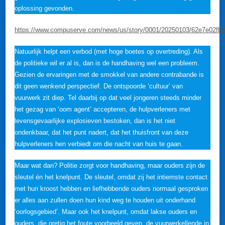
oplossing gevonden.
https://www.compuserve.com/news/us/story/0001/20250103/62e7e02fb
Natuurlijk helpt een verbod (met hoge boetes op overtreding). Als
de politieke wil er al is, dan is de handhaving wel een probleem.
Gezien de ervaringen met de smokkel van andere contrabande is
dit geen wenkend perspectief. De ontspoorde ‘cultuur’ van
vuurwerk zit diep. Tel daarbij op dat veel jongeren steeds minder
het gezag van ‘oom agent’ accepteren, de hulpverleners met
levensgevaarlijke explosieven bestoken, dan is het niet
ondenkbaar, dat het punt nadert, dat het thuisfront van deze
hulpverleners hen verbiedt om die nacht van huis te gaan.
Maar wat dan? Politie zorgt voor handhaving, maar ouders zijn de
sleutel én het knelpunt. De sleutel, omdat zij het intiemste contact
met hun kroost hebben en liefhebbende ouders normaal gesproken
er alles aan zullen doen hun kind weg te houden uit onderhand
‘oorlogsgebied’. Maar ook het knelpunt, omdat lakse ouders en
ouders, die gretig het foute voorbeeld geven, de vuurwerkellende in