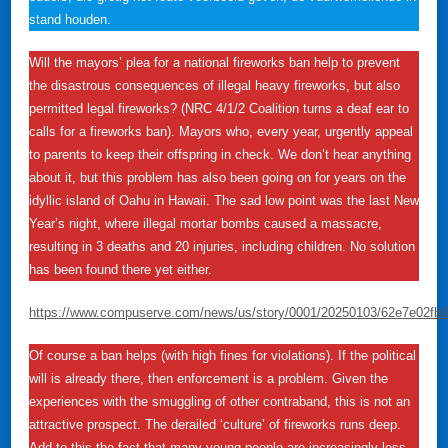
stand houden.
Will the mayors’ plea for a national fireworks ban help to prevent
the disastrous consequences of illegal heavy fireworks, but also
permitted legal fireworks? (NRC 4/1/2 Coalition turns a deaf ear to
calls for a fireworks ban). Mayors who, every year, urgently appeal
to parents to keep their offspring in check. We don’t hear anything
about it, but this problem has also been going on for years on the
idyllic island of Oahu in Hawaii. The sad low point was the last New
Year’s night, where illegal mortar bombs caused a massacre,
resulting in 3 deaths and 20 injuries, including children. No solution
has been found there yet either.
https://www.compuserve.com/news/us/story/0001/20250103/62e7e02fb
Of course a ban helps (with high fines for violations). If the political
will is already there, then enforcement is a problem. Given the
experiences with the smuggling of other contraband, this is not an
attractive prospect. The derailed ‘culture’ of fireworks runs deep.
Add to this the fact that many young people are increasingly less