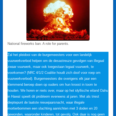
National fireworks ban. A role for parents.
Zal het pleidooi van de burgemeesters voor een landelijk
vuurwerkverbod helpen om de desastreuze gevolgen van illegaal
zwaar vuurwerk, maar ook toegestaan legaal vuurwerk, te
voorkomen? (NRC 4/1/2 Coalitie houdt zich doof voor roep om
vuurwerkverbod). Burgemeesters die overigens elk jaar een
klemmend beroep doen op ouders om hun kroost in toom te
houden. We horen er niets over, maar op het idyllische eiland Oahu
in Hawaï speelt dit probleem eveneens al jaren. Met als triest
dieptepunt de laatste nieuwjaarsnacht, waar illegale
mortierbommen een slachting aanrichten met 3 doden en 20
gewonden, waaronder kinderen, tot gevolg. Ook daar is nog geen