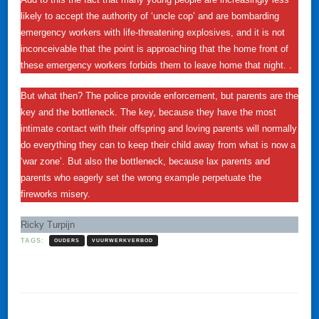
likely to accept the authority of ‘uncle cop’ and are bombarding
emergency workers with life-threatening explosives, and it is not
inconceivable that the point is approaching that the home front of
these emergency workers forbids them to leave home that night. .
But what then? The police provide enforcement, but parents are the
key and the bottleneck. The key, because they have the most
intimate contact with their offspring and loving parents will normally
do everything they can to keep their child away from what is now a
‘war zone’. But also the bottleneck, because lax parents and
parents who eagerly set the wrong example perpetuate the
fireworks misery.
Ricky Turpijn
TAGS:
OUDERS
VUURWERKVERBOD