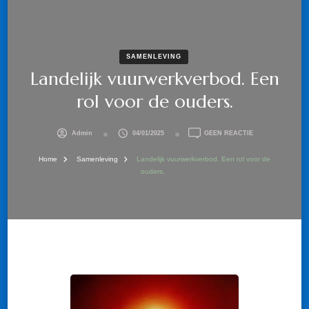
SAMENLEVING
Landelijk vuurwerkverbod. Een
rol voor de ouders.
OP
Admin
04/01/2025
GEEN REACTIE
LANDELIJK
VUURWERKVERB
Home
Samenleving
Landelijk vuurwerkverbod. Een rol voor de
EEN
ouders.
ROL
VOOR
DE
OUDERS.