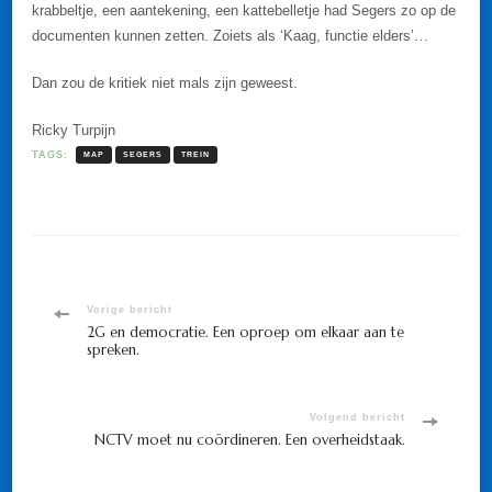
krabbeltje, een aantekening, een kattebelletje had Segers zo op de
documenten kunnen zetten. Zoiets als ‘Kaag, functie elders’…
Dan zou de kritiek niet mals zijn geweest.
Ricky Turpijn
TAGS:
MAP
SEGERS
TREIN
Bericht
Vorige bericht
2G en democratie. Een oproep om elkaar aan te
spreken.
navigatie
Volgend bericht
NCTV moet nu coördineren. Een overheidstaak.