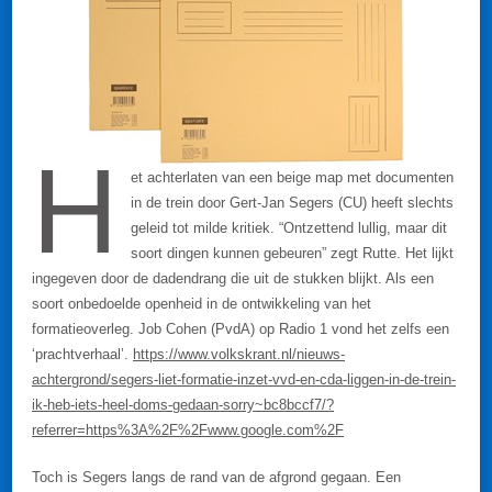
H
et achterlaten van een beige map met documenten
in de trein door Gert-Jan Segers (CU) heeft slechts
geleid tot milde kritiek. “Ontzettend lullig, maar dit
soort dingen kunnen gebeuren” zegt Rutte. Het lijkt
ingegeven door de dadendrang die uit de stukken blijkt. Als een
soort onbedoelde openheid in de ontwikkeling van het
formatieoverleg. Job Cohen (PvdA) op Radio 1 vond het zelfs een
‘prachtverhaal’.
https://www.volkskrant.nl/nieuws-
achtergrond/segers-liet-formatie-inzet-vvd-en-cda-liggen-in-de-trein-
ik-heb-iets-heel-doms-gedaan-sorry~bc8bccf7/?
referrer=https%3A%2F%2Fwww.google.com%2F
Toch is Segers langs de rand van de afgrond gegaan. Een