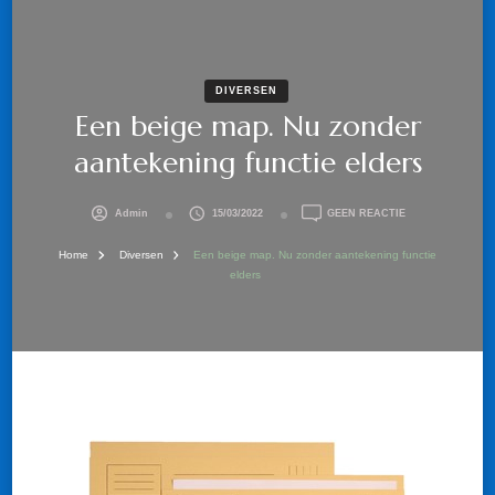
DIVERSEN
Een beige map. Nu zonder
aantekening functie elders
OP
Admin
15/03/2022
GEEN REACTIE
EEN
BEIGE
Home
Diversen
Een beige map. Nu zonder aantekening functie
MAP.
elders
NU
ZONDER
AANTEKENING
FUNCTIE
ELDERS