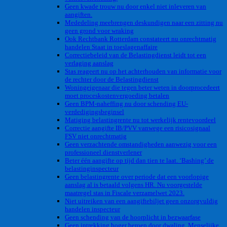
Geen kwade trouw nu door enkel niet inleveren van
aangiften.
Mededeling meebrengen deskundigen naar een zitting nu
geen grond voor wraking
Ook Rechtbank Rotterdam constateert nu onrechtmatig
handelen Staat in toeslagenaffaire
Correctiebeleid van de Belastingdienst leidt tot een
verlaging aanslag
Stas reageert nu op het achterhouden van informatie voor
de rechter door de Belastingdienst
Woningeigenaar die tegen beter weten in doorprocedeert
moet proceskostenvergoeding betalen
Geen BPM-naheffing nu door schending EU-
verdedigingsbeginsel
Matiging belastingrente nu tot werkelijk rentevoordeel
Correctie aangifte IB/PVV vanwege een risicosignaal
FSV niet onrechtmatig
Geen verzachtende omstandigheden aanwezig voor een
professioneel dienstverlener
Beter één aangifte op tijd dan tien te laat. ‘Bashing’ de
belastinginspecteur
Geen belastingrente over periode dat een voorlopige
aanslag al is betaald volgens HR. Nu voorgestelde
maatregel stas in Fiscale verzamelwet 2023.
Niet uitreiken van een aangiftebiljet geen onzorgvuldig
handelen inspecteur
Geen schending van de hoorplicht in bezwaarfase
Geen intrekking hoger beroep door dwaling. Menselijke