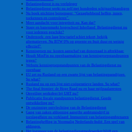
Belastingdienst is nu veelpleger
Belastingdienst werkt nu zelf met honderden schijnzelfstandigen
Nu boek stichting beroepseer: “Gezaghebbend heffen, innen,
toekennen en controleren”.
Meer aandacht voor integriteit nu. Kan dat?
Stage en banenmarkt hogeschool Inholland: Belastingdienst nu
voor iedereen geschikt?
Onderzoek: een laag btw-tarief schiet tekort, bekijk
alternatieven. Nu BTW 0% op groente en fruit duur en weinig
effectief?
Kennisgroep nu: kosten aanschaf van donorzaad is aftrekbaar.
Houdt MinFin nu openbaarmaking van kennisgroepstandpunten
tegen?
Website kennisgroepstandpunten van de Belastingdienst nu
openbaar
EU zet nu Rusland op een zwarte lijst van belastingparadijzen.
So what?
Rusland nu op een lijst niet-coöperatieve landen. So what?
The final frontier: de Hoge Raad nu en haar mijlpaalarresten
Onveilige werksfeer bij UHT nu?
Publicatie fiscale standpunten belastingdienst. Goede
ontwikkeling nu?
De onzinnige ontvlechting van de Belastingdienst
Gang van zaken afdoening aangifte ambtsmisdrijf in
toeslagaffaire nu verklaard. Immuniteit van belastingambtenaren
Belastingheffing in Voormalig Nederlands-Indië. Een spel van
afdingen.
Het logspoor van de belastingdienstmedewerker blijft een