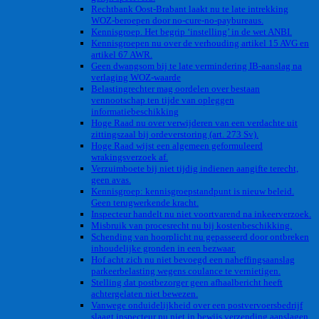
Rechtbank Oost-Brabant laakt nu te late intrekking
WOZ-beroepen door no-cure-no-paybureaus.
Kennisgroep. Het begrip ‘instelling’ in de wet ANBI.
Kennisgroepen nu over de verhouding artikel 15 AVG en
artikel 67 AWR.
Geen dwangsom bij te late vermindering IB-aanslag na
verlaging WOZ-waarde
Belastingrechter mag oordelen over bestaan
vennootschap ten tijde van opleggen
informatiebeschikking
Hoge Raad nu over verwijderen van een verdachte uit
zittingszaal bij ordeverstoring (art. 273 Sv).
Hoge Raad wijst een algemeen geformuleerd
wrakingsverzoek af.
Verzuimboete bij niet tijdig indienen aangifte terecht,
geen avas.
Kennisgroep: kennisgroepstandpunt is nieuw beleid.
Geen terugwerkende kracht.
Inspecteur handelt nu niet voortvarend na inkeerverzoek.
Misbruik van procesrecht nu bij kostenbeschikking.
Schending van hoorplicht nu gepasseerd door ontbreken
inhoudelijke gronden in een bezwaar.
Hof acht zich nu niet bevoegd een naheffingsaanslag
parkeerbelasting wegens coulance te vernietigen.
Stelling dat postbezorger geen afhaalbericht heeft
achtergelaten niet bewezen.
Vanwege onduidelijkheid over een postvervoersbedrijf
slaagt inspecteur nu niet in bewijs verzending aanslagen.