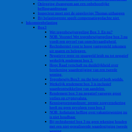
Oplegging dwangsom aan een onbehoorlijke
heffingsambtenaar
Inspecteur moet niet de ongelovige Thomas uithangen
Bij belastingrente speelt compensatiegedachte niet
Inkomstenbelasting
Box3
Wet tegenbewijsregeling Box 3. En nu?
NOB. Voorstel Wet tegenbewijsregeling box 3 nu
voedt een gevoel van onrechtvaardigheid.
Rechtsherstel voor te hoog vastgesteld inkomen
uit sparen en beleggen.
Negatieve rente op spaargeld leidt nu tot negatief
werkelijk rendement box 3.
Hoge Raad verschaft nu duidelijkheid over
berekening waardestijging van een tweede
woning.
Tegenbewijs Box3: nu the best of both worlds.
Werkelijk rendement box 3 is inclusief
waardeontwikkeling van aandelen.
Rendement box 3 nu negatief vanwege groot
verlies op cryptovaluta.
Kennisgroepstandpunt: premie zorgverzekering
heeft nu geen gevolgen voor box 3
NOB: forfaitaire heffing over vakantiewoning nu
is niet houdbaar.
Bij rechtsherstel box 3 nu geen rekening houden
met een niet-gerealiseerde waardestijging tweede
woning.