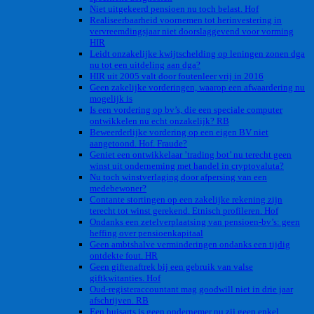
Niet uitgekeerd pensioen nu toch belast. Hof
Realiseerbaarheid voornemen tot herinvestering in
vervreemdingsjaar niet doorslaggevend voor vorming
HIR
Leidt onzakelijke kwijtschelding op leningen zonen dga
nu tot een uitdeling aan dga?
HIR uit 2005 valt door foutenleer vrij in 2016
Geen zakelijke vorderingen, waarop een afwaardering nu
mogelijk is
Is een vordering op bv’s, die een speciale computer
ontwikkelen nu echt onzakelijk? RB
Beweerderlijke vordering op een eigen BV niet
aangetoond. Hof. Fraude?
Geniet een ontwikkelaar ’trading bot’ nu terecht geen
winst uit onderneming met handel in cryptovaluta?
Nu toch winstverlaging door afpersing van een
medebewoner?
Contante stortingen op een zakelijke rekening zijn
terecht tot winst gerekend. Etnisch profileren. Hof
Ondanks een zetelverplaatsing van pensioen-bv’s: geen
heffing over pensioenkapitaal
Geen ambtshalve verminderingen ondanks een tijdig
ontdekte fout. HR
Geen giftenaftrek bij een gebruik van valse
giftkwitanties. Hof
Oud-registeraccountant mag goodwill niet in drie jaar
afschrijven. RB
Een huisarts is geen ondernemer nu zij geen enkel