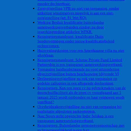
moeder-dochterfusie.
Zorgvrijstelling VPB nu niet van toepassing, omdat
uitkering winstreserves mogelijk is aan een niet-
zorginstelling (art. 81 Wet RO).
Werking Besluit kwalificatie buitenlandse
samenwerkingsverbanden eindigt nu door
inwerkingtreding artikelen WFKR.
Kennisgroepstandpunt: kwalificatie Duits
Sondervermögen onder nieuw kwalificatiebeleid
rechtsvormen.
Huisvestingskosten voor een Amerikaanse villa nu niet
aftrekbaar.
Kennisgroepstandpunt: Schotse Private Fund Limited
Partnership is een transparant samenwerkingsverband.
Toepassing hardheidsclausule nu voor uitzondering
objectvrijstelling buiten beschouwing blijvende VI
Deelnemingsvrijstelling nu ook van toepassing op
gedekte callopties in een aflopende deelneming.
Kennisgroep. Kan een open cv nu gebruikmaken van de
doorschuiffaciliteit als de open cv voorafgaand aan 1
januari 2025 wordt ontbonden en haar vermogen wordt
vereffend?
Overheidstakenvrijstelling nu niet van toepassing bij
exploitatie afgesloten parkeerterrein.
Naar Noors recht opgerichte Indre Selskap is een
transparant samenwerkingsverband.
Kennisgroep. Buitenlandse personenvennootschap met
rechtspersoonlijkheid is een fvgr