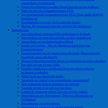
eeuwenlang als ongezond
Samen de schouders eronder. Samen dansen op een vulkaan.
Naar een stevige klimaatbegroting 2022
Een beschamende klimaatbegroting 2022. Onze aarde glijdt de
braadpan in!
Zweethanden voor een ‘dark unknown future’
Olivijn. Dé oplossing voor het wereld CO2 probleem?
Samenleving
Een schizofrene rechtstatelijke ambtenaar in de maak
Voor student nu geen dienstplicht zonder wederdienst
Amsterdam, nu een drugsrioolhoofdstad
Lessen uit Corona – Wat de Wereld nu kan Leren van
Complotdenkers
Energietransitie nu als wapen tegen Rusland: Democratische
traagheid versus daadkracht
Woningcorporaties moeten feiten en sentiment nu eerst scheiden.
Een déjà vu van 10 mei 1940.
Formele waarborgen weerbaarheid in een democratische
rechtstaat overbodig.
Woke heeft een draagvlak nodig.
Asteroide nu ventiel voor geopolitieke spanningen?
Ook gematigde burgers stemmen nu extreem
Toezicht en dat er nu ook nog toe doet.
Landelijk vuurwerkverbod. Een rol voor de ouders.
Nederland op een Tweesprong: Tijd voor Bezinning en
Solidariteit
Discriminatie nu moet mogen
Weglopen nu verstoort de democratische balans.