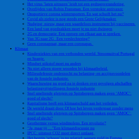
Het virus ‘laten uitrazen’ leidt tot een gedragsverandering.
Overlijden van Robin Fransman. Een verstokte antivaxer.
Onsportieve corona wintersporters. En wat schuift het nu?
Covid als ziekte is nog steeds een Grote Gelijkmaker.
Nudging: nieuw, maar een waardeloos instrument bij vaccineren.
Een land van goedzakken moet je nu niet dwingen
2G en democratie. Een oproep om elkaar aan te spreken.
Van 3G naar 2G . Een verslechtering?
Geen coronapraat, maar een coronapas.
Klimaat
Kinderziektes van een verbonden wereld. Stroomuitval Portugal
en Spanje.
Mindset stikstof moet nu anders
Nu niet alleen stoere woorden bij klimaatbeleid.
Milieudefensie onderzocht nu belasting- en accijnsvoordelen
van de fossiele industrie.
Waarschuwing nu goed na te denken over gevolgen afschaffen
belastingvrijstellingen fossiele industrie
Snel smeltende gletsjers op Spitsbergen maken geen ‘AMOC’:
goed of slecht?
Kapitalisme heeft een klimaatschuld aan het verleden.
De wereld draait door. Of hoe het leven verdergaat zonder mens
Snel smeltende gletsjers op Spitsbergen maken geen ‘AMOC’:
goed of slecht?
Geothermie versus windmolens. Een revolutie?
“Ja, maar jij …”Een klimaatdiscussie nu
IPCC: uitstoot CO2 moet direct omlaag.
Het begrip ‘schoon’ is nu relatief: wassen gold in Europa