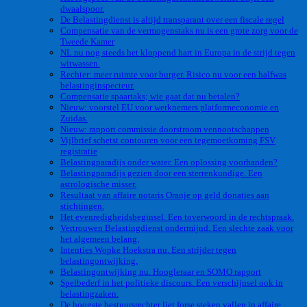
dwaalspoor.
De Belastingdienst is altijd transparant over een fiscale regel
Compensatie van de vermogenstaks nu is een grote zorg voor de
Tweede Kamer
NL nu nog steeds het kloppend hart in Europa in de strijd tegen
witwassen.
Rechter: meer ruimte voor burger. Risico nu voor een halfwas
belastinginspecteur.
Compensatie spaartaks; wie gaat dat nu betalen?
Nieuw: voorstel EU voor werknemers platformeconomie en
Zuidas.
Nieuw: rapport commissie doorstroom vennootschappen
Vijlbrief schetst contouren voor een tegemoetkoming FSV
registratie
Belastingparadijs onder water. Een oplossing voorhanden?
Belastingparadijs gezien door een sterrenkundige. Een
astrologische misser.
Resultaat van affaire notaris Oranje op geld donaties aan
stichtingen.
Het evenredigheidsbeginsel. Een toverwoord in de rechtspraak.
Vertrouwen Belastingdienst ondermijnd. Een slechte zaak voor
het algemeen belang.
Intenties Wopke Hoekstra nu. Een strijder tegen
belastingontwijking.
Belastingontwijking nu. Hoogleraar en SOMO rapport
Spelbederf in het politieke discours. Een verschijnsel ook in
belastingzaken.
De hoogste bestuursrechter liet forse steken vallen in affaire