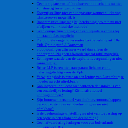
Geen ontgaansmotief: houdstervennootschap is nu niet
kunstmatig tussengeschoven
Zorgvrijstelling niet van toepassing wanneer uitkering
winstreserves mogelijk is
Bancaire instelling mag bij berekening pro rata nu niet
afwijken van ‘klassieke methode’
Geen compartimentering van een liquidatieverlies bij
ontstaan belastingplicht
Prejudiciële vragen over renteaftrekbeperking art. 10a
Vpb. Opinie prof. J. Bouwman
Sloopwoningen zijn meer waard dan alleen de
ondergrond. Nu geen afwaardering tot nihil mogelijk.
Een lagere waarde van de exploitatievergunningen niet
aannemelijk.
Britse LLP is een niet-transparant lichaam en nu
belastingplichtig voor de Vpb
Verwijzingshof: is rente op een lening van Luxemburgse
moeder nu echt aftrekbaar?
Kan inspecteur nu echt niet aantonen dat sprake is van
een onzakelijke lening? RB. Institutioneel
vooringenomen?
Zijn bonussen personeel van dochtervennootschappen
verkoopkosten van een deelneming en nu niet
aftrekbaar?
Is de deelnemingsvrijstelling nu niet van toepassing op
een optie in een aflopende deelneming?
Geen afwaardering leningen voor een buitenlands
bouwproject. RB