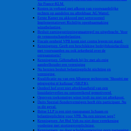
Air France-KLM.
Kosten in verband met afkoop van voorwaardelijke
rechten op aandelen nu aftrekbaar. AG Wattel.
Eerste Kamer nu akkoord met wetsvoorstel
Implementatiewet Richtlijn openbaarmaking
winstbelasting.
Besluit earningsstrippingsmaatregel nu uitgebracht. Voor
de vennootschapsbelasting.
Fiscale eenheid VPB komt niet contra legem tot stand.
Kennisgroep. Geeft een beschikking bedrijfsfusiefaciliteit
met voorwaarden nu ook zekerheid over de
ontgaanstoets?
Kennisgroep. Giftenaftrek bij bv met als enig
aandeelhouder een vereniging
Nu herzien besluit belastingplicht stichting en
vereniging.
Kwalificatie nu van een Albanese rechtsvorm ‘Shoqëri me
përgjegjësi të kufizuar’ (SH.P.K).
Oordeel hof over niet aftrekbaarheid van een
liquidatieverlies nu ontoereikend gemotiveerd.
Opgeven toekomstige winst leidt nu niet tot aftrekpost.
Duits Spezial-Sondervermögen heeft één participant. Nu
in dit geval.
Britse LLP is een niet-transparant lichaam en
belastingplichtig voor VPB. Nu een nieuwe weg?
Kennisgroep. Art 8bd Vpb nu niet door verrekening
vordering met stortingsverplichting.
Kennisgroep: nu door schuldvermenging geen toepassing