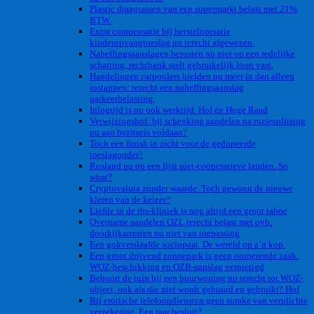
Plastic draagtassen van een supermarkt belast met 21%
BTW.
Extra compensatie bij hersteloperatie
kinderopvangtoeslag nu terecht afgewezen.
Naheffingsaanslagen berusten nu niet op een redelijke
schatting, rechtbank stelt gebruikelijk loon vast.
Handelingen carpoolers hielden nu meer in dan alleen
instappen: terecht een naheffingsaanslag
parkeerbelasting.
Inlogtijd is nu ook werktijd. Hof én Hoge Raad
Verwijzingshof: bij schenking aandelen na ruziesplitsing
nu aan bezitseis voldaan?
Toch een finish in zicht voor de gedupeerde
toeslagouder?
Rusland nu op een lijst niet-coöperatieve landen. So
what?
Cryptovaluta zonder waarde. Toch gewoon de nieuwe
kleren van de keizer?
Liefde in de tbs-kliniek is nog altijd een groot taboe
Overname aandelen OZL terecht belast met ovb:
doorkijkarresten nu niet van toepassing
Een gokverslaafde sociopaat. De wereld op z’n kop.
Een groot drijvend zonnepark is geen onroerende zaak:
WOZ-beschikking en OZB-aanslag vernietigd
Behoort de tuin bij een huurwoning nu terecht tot WOZ-
object, ook als die niet wordt gehuurd en gebruikt? Hof
Bij erotische telefoondiensten geen sprake van verplichte
verzekering. Een raar besluit?