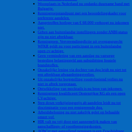
Woonplaats in Nederland nu ondanks duurzame band met
Bulgarije.
Kennisgroepstandpunt met een beoordelingskader voor
preferente aandelen.
Aangetroffen horloge van € 68.000 verhoogt nu inkomen
niet.
Giften aan buitenlandse instellingen zonder ANBI-status
zijn nu niet aftrekbaar.
Kennisgroep. Vervreemdingsfictie uit overgangsrecht
WFKR geldt nu voor participant in een buitenlandse
open cv-achtige.
Geen vermindering van een aanslag nu vanwege
besteding belastinggeld aan subsidiëring fossiele
brandstoffen.
Onzakelijke lening via dochter van dga leidt nu niet tot
een aftrekbaar afwaarderingsverlies.
Uit onzakelijke borgstelling voortvloeiend verlies nu
niet in aftrek toegestaan.
Ontwikkeling van mocktails is nu bron van inkomen.
Kennisgroep kwalificeert Oostenrijkse KG als een open
CV-achtige.
Step down verkrijgingsprijs ab-aandelen leidt nu tot
discriminatie voor een remigrerende dga.
Arbeidsbeloning nu niet zakelijk gelet op behaalde
omzet vof.
HIR valt nu vrij door niet aannemelijk maken van
aanschaffings- of voortbrengingskosten.
AOW’er met aanvullend pensioen is een Zvw-bijdrage