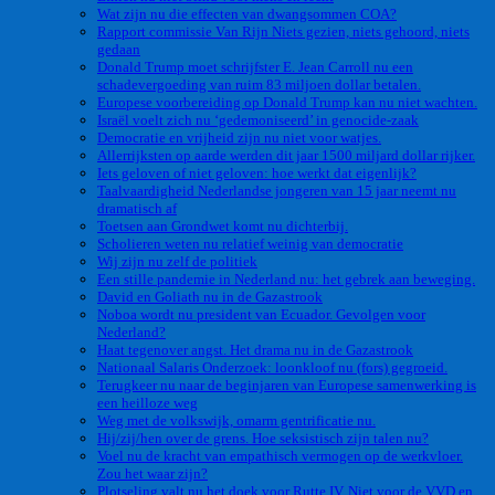
Wat zijn nu die effecten van dwangsommen COA?
Rapport commissie Van Rijn Niets gezien, niets gehoord, niets
gedaan
Donald Trump moet schrijfster E. Jean Carroll nu een
schadevergoeding van ruim 83 miljoen dollar betalen.
Europese voorbereiding op Donald Trump kan nu niet wachten.
Israël voelt zich nu ‘gedemoniseerd’ in genocide-zaak
Democratie en vrijheid zijn nu niet voor watjes.
Allerrijksten op aarde werden dit jaar 1500 miljard dollar rijker.
Iets geloven of niet geloven: hoe werkt dat eigenlijk?
Taalvaardigheid Nederlandse jongeren van 15 jaar neemt nu
dramatisch af
Toetsen aan Grondwet komt nu dichterbij.
Scholieren weten nu relatief weinig van democratie
Wij zijn nu zelf de politiek
Een stille pandemie in Nederland nu: het gebrek aan beweging.
David en Goliath nu in de Gazastrook
Noboa wordt nu president van Ecuador. Gevolgen voor
Nederland?
Haat tegenover angst. Het drama nu in de Gazastrook
Nationaal Salaris Onderzoek: loonkloof nu (fors) gegroeid.
Terugkeer nu naar de beginjaren van Europese samenwerking is
een heilloze weg
Weg met de volkswijk, omarm gentrificatie nu.
Hij/zij/hen over de grens. Hoe seksistisch zijn talen nu?
Voel nu de kracht van empathisch vermogen op de werkvloer.
Zou het waar zijn?
Plotseling valt nu het doek voor Rutte IV. Niet voor de VVD en