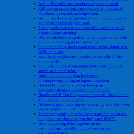
Besluit Fiscaal Bestuursrecht is nu geactualiseerd.
Collega van raadsheerplaatsvervanger is procespartij.
Verschoningsverzoek nu toegewezen.
Geen proceskostenvergoeding nu voor een processtuk
doorspekt met beledigende taal.
Privacy ambtenaren niet voldoende voor een verzoek
beperkte kennisneming.
Bezoek aan terminale patiënt levert nu geen overmacht
op voor een heffing parkeerbelasting
Een onrechtmatig boekenonderzoek nu bij islamitische
ANBI-stichting.
Rechtbank verklaart nu ‘tweede bezwaarschrift’ niet-
ontvankelijk.
Een back-up maken van administratie valt niet onder
administratieverplichting.
Ontbonden vennootschap heeft geen
informatieverplichting nu jegens inspecteur.
Hof had bij rechtbank gedaan beroep op
vertrouwensbeginsel nu moeten behandelen
Noodkreet RB Den Haag over toename Mulderzaken nu
door no cure no pay bureaus
Nu terecht geen omkering en verzwaring bewijslast voor
een vennootschap in Hong Kong?
Zeer onzorgvuldig optreden inspecteur leidt nu tot een
integrale proceskostenvergoeding van € 83.677.
Geen vergoeding belastingrente nu na
verminderingsbeschikking door voorwaartse
verliesverrekening.