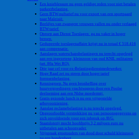
Een knieblessure nu geen geldige reden voor niet betalen
parkeerbelasting.
Geen BTW-nultarief nu voor export van een sportpaard
naar Maleisië.
Beeldjes van zwangere vrouwen vallen nu onder verlaagd
BTW-tarief.
Oproep aan Dienst Toeslagen: ga nu vaker in hoger
beroep.
Gedupeerde toeslagenaffaire krijgt nu in totaal € 518.416
aan compensatie.
Aanslagen waterschapsbelastingen nu terecht opgelegd
aan een ingezetene, kleinzoon van oud KNIL militairen
(art. 80a Wet RO).
Drie jaar cel voor ex-Belastingdienstmedewerker.
Hoge Raad zet nu streep door hoger tarief
forensenbelasting.
Kennisgroep. Nu geen bronheffing over
huurvergoedingen vrachtwagens door een Poolse
deelneming aan een Nldse moedermij.
Gratis gezonde lunch is nu een vrijgestelde
arbovoorziening.
Aanslag reclamebelasting is nu terecht opgelegd.
Ongeoorloofde verstrekking nu van persoonsgegevens op
zich onvoldoende voor een inbreuk op AVG.
Staatsloterij mocht hoofdprijs 3,2 miljoen euro nu
uitbetalen aan schoonvader.
Vrijspraak grootouders van dood door schuld kleinzoon
na een hondenbeet.