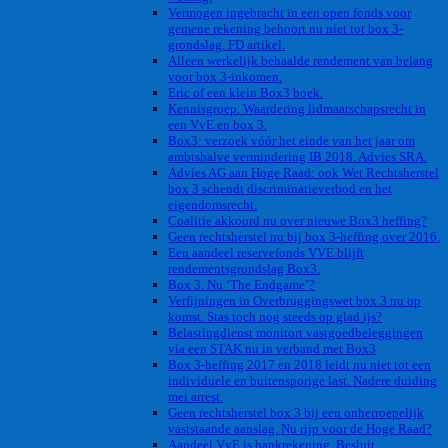
Vermogen ingebracht in een open fonds voor
gemene rekening behoort nu niet tot box 3-
grondslag. FD artikel.
Alleen werkelijk behaalde rendement van belang
voor box 3-inkomen.
Eric of een klein Box3 boek.
Kennisgroep. Waardering lidmaatschapsrecht in
een VvE en box 3.
Box3: verzoek vóór het einde van het jaar om
ambtshalve vermindering IB 2018. Advies SRA.
Advies AG aan Hoge Raad: ook Wet Rechtsherstel
box 3 schendt discriminatieverbod en het
eigendomsrecht.
Coalitie akkoord nu over nieuwe Box3 heffing?
Geen rechtsherstel nu bij box 3-heffing over 2016.
Een aandeel reservefonds VVE blijft
rendementsgrondslag Box3.
Box 3. Nu ‘The Endgame’?
Verfijningen in Overbruggingswet box 3 nu op
komst. Stas toch nog steeds op glad ijs?
Belastingdienst monitort vastgoedbeleggingen
via een STAK nu in verband met Box3
Box 3-heffing 2017 en 2018 leidt nu niet tot een
individuele en buitensporige last. Nadere duiding
mei arrest.
Geen rechtsherstel box 3 bij een onherroepelijk
vaststaande aanslag. Nu rijp voor de Hoge Raad?
Aandeel VvE is bankrekening. Besluit