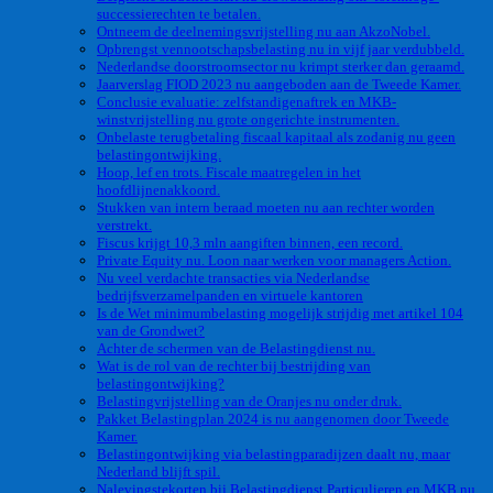
successierechten te betalen.
Ontneem de deelnemingsvrijstelling nu aan AkzoNobel.
Opbrengst vennootschapsbelasting nu in vijf jaar verdubbeld.
Nederlandse doorstroomsector nu krimpt sterker dan geraamd.
Jaarverslag FIOD 2023 nu aangeboden aan de Tweede Kamer.
Conclusie evaluatie: zelfstandigenaftrek en MKB-
winstvrijstelling nu grote ongerichte instrumenten.
Onbelaste terugbetaling fiscaal kapitaal als zodanig nu geen
belastingontwijking.
Hoop, lef en trots. Fiscale maatregelen in het
hoofdlijnenakkoord.
Stukken van intern beraad moeten nu aan rechter worden
verstrekt.
Fiscus krijgt 10,3 mln aangiften binnen, een record.
Private Equity nu. Loon naar werken voor managers Action.
Nu veel verdachte transacties via Nederlandse
bedrijfsverzamelpanden en virtuele kantoren
Is de Wet minimumbelasting mogelijk strijdig met artikel 104
van de Grondwet?
Achter de schermen van de Belastingdienst nu.
Wat is de rol van de rechter bij bestrijding van
belastingontwijking?
Belastingvrijstelling van de Oranjes nu onder druk.
Pakket Belastingplan 2024 is nu aangenomen door Tweede
Kamer.
Belastingontwijking via belastingparadijzen daalt nu, maar
Nederland blijft spil.
Nalevingstekorten bij Belastingdienst Particulieren en MKB nu