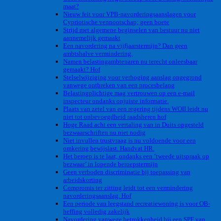
maat?
Nieuw feit voor VPB-navorderingsaanslagen voor
Cypriotische vennootschap; geen boete
Strijd met algemene beginselen van bestuur nu niet
aannemelijk gemaakt
Een navordering na vijfjaarstermijn? Dan geen
ambtshalve vermindering.
Namen belastingambtenaren nu terecht onleesbaar
gemaakt? Hof
Stelselwijziging voor verhoging aanslag ongegrond
vanwege ontbreken van een procesbelang
Belastingplichtige mag vertrouwen op een e-mail
inspecteur ondanks onjuiste informatie.
Plaats van zetel van een regering tijdens WOII leidt nu
niet tot onbevoegdheid raadsheren hof
Hoge Raad acht een vertaling van in Duits opgesteld
bezwaarschriften nu niet nodig
Niet invullen trustvraag is nu voldoende voor een
omkering bewijslast. Handvat HR.
Het beroep is te laat, ondanks een ’tweede uitspraak op
bezwaar’ in lopende beroepstermijn
Geen verboden discriminatie bij toepassing van
arbeidskorting
Compromis ter zitting leidt tot een vermindering
navorderingsaanslag. Hof
Een periode van leegstand recreatiewoning is voor OB-
heffing volledig zakelijk
Navordering vanwege betrokkenheid bij een SPF van