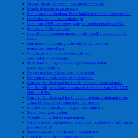
Diskwalificatie kiezer nu, niet premier Schoof.
Morele discussie is nu afwezig
Een ‘etnisch herkenbaar’ Nederland met nu alleen soevereinen
Geef kinderen nu meer schermtijd
In rapport WRR over vergrijzing ontbreekt een impact EU.
Polariseren? Nu juist niet!
Integriteit ambtenaren moet nu uitdrukkelijk op een agenda
staan.
Klacht nu om beloning vrouwelijke rechters naar
mensenrechtencollege.
Populisme is nu verantwoordelijk voor
confrontatiemaatschappij.
Nederland nu nog steeds een gaaf land na debat
regeringsverklaring
Progressief kapitalisme is nu geen schok.
Sport nu niet politiseren en polariseren.
Correcte, foutloze taal boeit echt helemaal niemand meer.
Een Hoofdlijnenakkoord nu tussen de fracties van PVV, VVD,
NSC en BBB.
Correcte, foutloze taal boeit nu echt helemaal niemand meer.
Johan Derksen discrimineert nu niet bewust
Emoties rechtvaardigen nu geen discriminatie.
Staren is nu geen pesten.
Wijnaldum nu niet de maat nemen.
Risico van een bijstander onterecht als fraudeur door informatie
platformbedrijf
Niet een positief mensbeeld in fraudebeleid
Ethiek nu niet blind voor mens en recht