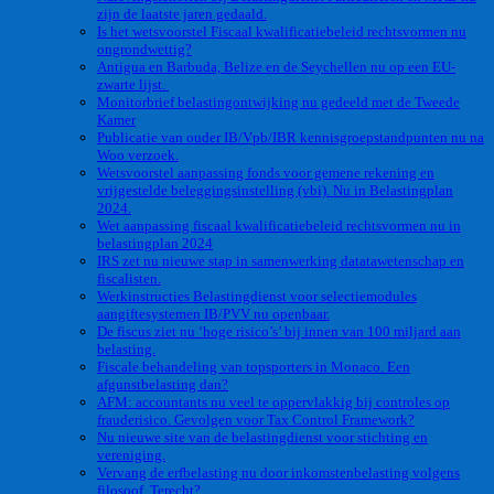
zijn de laatste jaren gedaald.
Is het wetsvoorstel Fiscaal kwalificatiebeleid rechtsvormen nu
ongrondwettig?
Antigua en Barbuda, Belize en de Seychellen nu op een EU-
zwarte lijst.
Monitorbrief belastingontwijking nu gedeeld met de Tweede
Kamer
Publicatie van ouder IB/Vpb/IBR kennisgroepstandpunten nu na
Woo verzoek.
Wetsvoorstel aanpassing fonds voor gemene rekening en
vrijgestelde beleggingsinstelling (vbi). Nu in Belastingplan
2024.
Wet aanpassing fiscaal kwalificatiebeleid rechtsvormen nu in
belastingplan 2024
IRS zet nu nieuwe stap in samenwerking datatawetenschap en
fiscalisten.
Werkinstructies Belastingdienst voor selectiemodules
aangiftesystemen IB/PVV nu openbaar.
De fiscus ziet nu ‘hoge risico’s’ bij innen van 100 miljard aan
belasting.
Fiscale behandeling van topsporters in Monaco. Een
afgunstbelasting dan?
AFM: accountants nu veel te oppervlakkig bij controles op
frauderisico. Gevolgen voor Tax Control Framework?
Nu nieuwe site van de belastingdienst voor stichting en
vereniging.
Vervang de erfbelasting nu door inkomstenbelasting volgens
filosoof. Terecht?