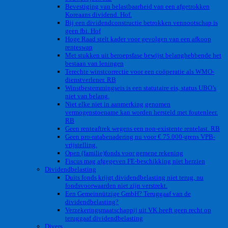
Bevestiging van belastbaarheid van een afgetrokken
Koreaans dividend. Hof.
Bij een dividendconstructie betrokken vennootschap is
geen fbi. Hof
Hoge Raad stelt kader voor gevolgen van een afkoop
renteswap
Met stukken uit beroepsfase bewijst belanghebbende het
bestaan van leningen
Terechte winstcorrectie voor een coöperatie als WMO-
dienstverlener. RB
Winstbestemmingseis is een statutaire eis, status UBO’s
niet van belang.
Niet elke niet in aanmerking genomen
vermogenstoename kan worden hersteld met foutenleer.
RB
Geen renteaftrek wegens een non-existente rentelast. RB
Geen pro-ratabenadering nu voor € 75.000-grens VPB-
vrijstelling.
Open (familie)fonds voor gemene rekening
Fiscus mag afgegeven FE-beschikking niet herzien
Dividendbelasting
Duits fonds krijgt dividendbelasting niet terug, nu
fondsvoorwaarden niet zijn verstrekt.
Een Gemeinnützige GmbH? Teruggaaf van de
dividendbelasting?
Verzekeringsmaatschappij uit VK heeft geen recht op
teruggaaf dividendbelasting
Divers