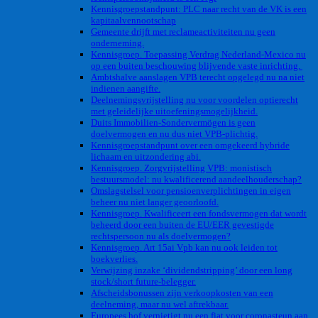
Kennisgroepstandpunt: PLC naar recht van de VK is een
kapitaalvennootschap
Gemeente drijft met reclameactiviteiten nu geen
onderneming.
Kennisgroep. Toepassing Verdrag Nederland-Mexico nu
op een buiten beschouwing blijvende vaste inrichting.
Ambtshalve aanslagen VPB terecht opgelegd nu na niet
indienen aangifte.
Deelnemingsvrijstelling nu voor voordelen optierecht
met geleidelijke uitoefeningsmogelijkheid.
Duits Immobilien-Sondervermögen is geen
doelvermogen en nu dus niet VPB-plichtig.
Kennisgroepstandpunt over een omgekeerd hybride
lichaam en uitzondering abi.
Kennisgroep. Zorgvrijstelling VPB: monistisch
bestuursmodel: nu kwalificerend aandeelhouderschap?
Omslagstelsel voor pensioenverplichtingen in eigen
beheer nu niet langer geoorloofd.
Kennisgroep. Kwalificeert een fondsvermogen dat wordt
beheerd door een buiten de EU/EER gevestigde
rechtspersoon nu als doelvermogen?
Kennisgroep. Art 15ai Vpb kan nu ook leiden tot
boekverlies.
Verwijzing inzake ‘dividendstripping’ door een long
stock/short future-belegger.
Afscheidsbonussen zijn verkoopkosten van een
deelneming, maar nu wel aftrekbaar.
Europees hof vernietigt nu een fiat voor coronasteun aan