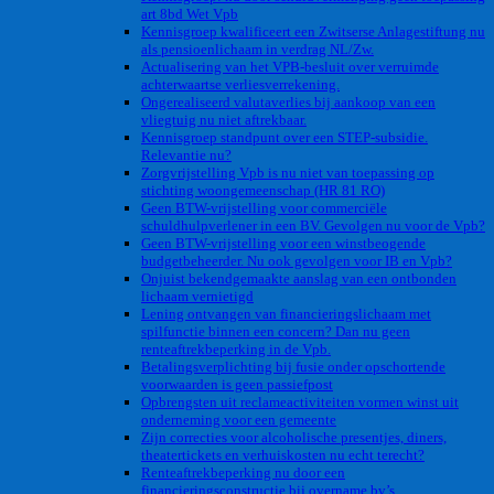
art 8bd Wet Vpb
Kennisgroep kwalificeert een Zwitserse Anlagestiftung nu
als pensioenlichaam in verdrag NL/Zw.
Actualisering van het VPB-besluit over verruimde
achterwaartse verliesverrekening.
Ongerealiseerd valutaverlies bij aankoop van een
vliegtuig nu niet aftrekbaar.
Kennisgroep standpunt over een STEP-subsidie.
Relevantie nu?
Zorgvrijstelling Vpb is nu niet van toepassing op
stichting woongemeenschap (HR 81 RO)
Geen BTW-vrijstelling voor commerciële
schuldhulpverlener in een BV. Gevolgen nu voor de Vpb?
Geen BTW-vrijstelling voor een winstbeogende
budgetbeheerder. Nu ook gevolgen voor IB en Vpb?
Onjuist bekendgemaakte aanslag van een ontbonden
lichaam vernietigd
Lening ontvangen van financieringslichaam met
spilfunctie binnen een concern? Dan nu geen
renteaftrekbeperking in de Vpb.
Betalingsverplichting bij fusie onder opschortende
voorwaarden is geen passiefpost
Opbrengsten uit reclameactiviteiten vormen winst uit
onderneming voor een gemeente
Zijn correcties voor alcoholische presentjes, diners,
theatertickets en verhuiskosten nu echt terecht?
Renteaftrekbeperking nu door een
financieringsconstructie bij overname bv’s