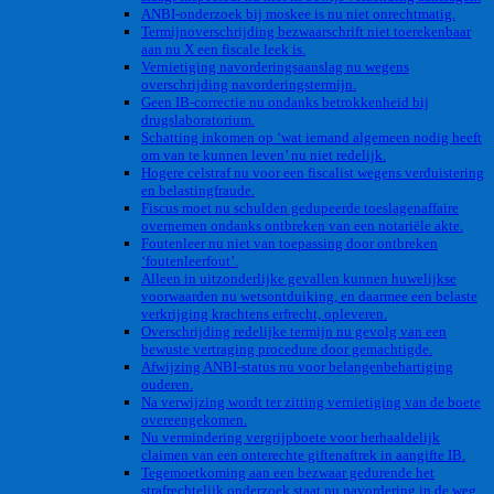
ANBI-onderzoek bij moskee is nu niet onrechtmatig.
Termijnoverschrijding bezwaarschrift niet toerekenbaar
aan nu X een fiscale leek is.
Vernietiging navorderingsaanslag nu wegens
overschrijding navorderingstermijn.
Geen IB-correctie nu ondanks betrokkenheid bij
drugslaboratorium.
Schatting inkomen op ‘wat iemand algemeen nodig heeft
om van te kunnen leven’ nu niet redelijk.
Hogere celstraf nu voor een fiscalist wegens verduistering
en belastingfraude.
Fiscus moet nu schulden gedupeerde toeslagenaffaire
overnemen ondanks ontbreken van een notariële akte.
Foutenleer nu niet van toepassing door ontbreken
‘foutenleerfout’.
Alleen in uitzonderlijke gevallen kunnen huwelijkse
voorwaarden nu wetsontduiking, en daarmee een belaste
verkrijging krachtens erfrecht, opleveren.
Overschrijding redelijke termijn nu gevolg van een
bewuste vertraging procedure door gemachtigde.
Afwijzing ANBI-status nu voor belangenbehartiging
ouderen.
Na verwijzing wordt ter zitting vernietiging van de boete
overeengekomen.
Nu vermindering vergrijpboete voor herhaaldelijk
claimen van een onterechte giftenaftrek in aangifte IB.
Tegemoetkoming aan een bezwaar gedurende het
strafrechtelijk onderzoek staat nu navordering in de weg.