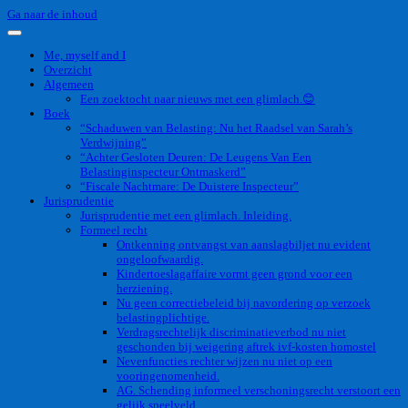
Ga naar de inhoud
Me, myself and I
Overzicht
Algemeen
Een zoektocht naar nieuws met een glimlach.😊
Boek
“Schaduwen van Belasting: Nu het Raadsel van Sarah’s
Verdwijning”
“Achter Gesloten Deuren: De Leugens Van Een
Belastinginspecteur Ontmaskerd”
“Fiscale Nachtmare: De Duistere Inspecteur”
Jurisprudentie
Jurisprudentie met een glimlach. Inleiding.
Formeel recht
Ontkenning ontvangst van aanslagbiljet nu evident
ongeloofwaardig.
Kindertoeslagaffaire vormt geen grond voor een
herziening.
Nu geen correctiebeleid bij navordering op verzoek
belastingplichtige.
Verdragsrechtelijk discriminatieverbod nu niet
geschonden bij weigering aftrek ivf-kosten homostel
Nevenfuncties rechter wijzen nu niet op een
vooringenomenheid.
AG. Schending informeel verschoningsrecht verstoort een
gelijk speelveld.