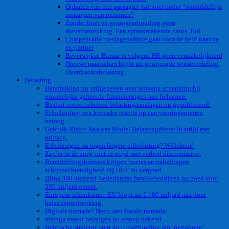
Ophalen van een passagier valt niet onder “onmiddellijk
instappen van personen”
Zonder loon en gezagsverhouding geen
dienstbetrekking. Een spraakmakende casus. Hof
Compensatie toeslagenaffaire gaat voor de helft naar de
ex-partner
Beverwijkse Bazaar is volgens HR geen vermakelijkheid
Nieuwe maatschap blijkt uit gewijzigde winstverdeling.
Overdrachtsbelasting
Belasting
Handreiking nu vrijgegeven over omvang schenking bij
onzakelijke gelieerde financieringen aan lichamen.
Besluit correctiebeleid belastingaanslagen nu gepubliceerd.
Erfbelasting: een kritische reactie op een vooringenomen
betoog.
Gebruik Risico Analyse Model Belastingdienst in strijd met
privacy.
Erfenisregen nu tegen hogere erfbelasting? Willekeur!
Zzp’er in de zorg, niet in strijd met verbod discriminatie.
Bemiddelingsbureaus krijgen boetes en naheffingen
schijnzelfstandigheid bij UHT nu vergoed.
Bijna 300 duizend Nederlandse familiebedrijven nu goed voor
595 miljard omzet.
Europese rekenkamer: EU loopt nu € 100 miljard mis door
belastingontwijking.
Digitale nomade? Neen, een fiscale nomade!
Idsinga maakt belangen nu alsnog bekend.
Belgische studente start nu crowdfunding om ’torenhoge’