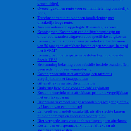
verschuldigd.
Overeengekomen rente voor een familielening onzakelijk
hoog.
Terechte correctie nu voor een familielening met
onzakelijk hoge rente.
Aan een autonoom opgelegde IB-aanslag is correct.
Kennisgroep. Kosten van een dolfijntherapie zijn nu
onder voorwaarden uitgaven voor specifieke zorgkosten.
Kennisgroep: afkoop van een periodieke erfpachtcanon
van 50 jaar geen aftrekbare kosten eigen woning. In strijd
met EVRM?
Kennisgroep: participatie in besloten fvgr nu onder de
fiscale TBS?
Bestemming belasting voor subsidie fossiele brandstoffen
geen reden voor een vermindering
Kosten printerinkt niet aftrekbaar, een printer is
vergelijkbaar met faxapparatuur
Giftenaftrek is nu niet discriminatoir
Omkering bewijslast voor een café-exploitant
Kosten printerinkt niet aftrekbaar: printer is vergelijkbaar
met een faxapparaat
Discriminatieverbod niet geschonden bij weigering aftrek
ivf-kosten van een homostel
Een crediteur handelt onzakelijk als alle slechte kansen
nu voor hem zijn en successen voor zijn bv
Niet-vergoede uren voor aanbestedingen geen aftrekpost
Kosten van een spermabank nu niet aftrekbaar als
specifieke zorgkosten