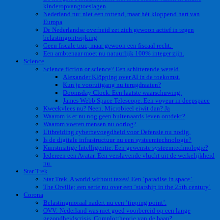
kinderopvangtoeslagen
Nederland nu: niet een rottend, maar hét kloppend hart van
Europa
De Nederlandse overheid zet zich gewoon actief in tegen
belastingontwijking
Geen fiscale truc, maar gewoon een fiscaal recht.
Een ambtenaar moet nu natuurlijk 100% integer zijn.
Science
Science fiction or science? Een schitterende wereld.
Alexander Klöpping over AI in de toekomst.
Kun je vooruitgang nu terugdraaien?
Doomsday Clock. Een laatste waarschuwing.
James Webb Space Telescope. Een voyeur in deepspace
Kweekvlees nu? Neen. Microbieel eiwit dan? Ja
Waarom is er nu nog geen buitenaards leven ontdekt?
Waarom voeren mensen nu oorlog?
Uitbreiding cyberbevoegdheid voor Defensie nu nodig.
Is de digitale infrastructuur nu een systeemtechnologie?
Kunstmatige Intelligentie. Een gewenste systeemtechnologie?
Iedereen een Avatar. Een verslavende vlucht uit de werkelijkheid
nu.
Star Trek
Star Trek. A world without taxes! Een ‘paradise in space’.
The Orville; een serie nu over een ‘starship in the 25th century’
Corona
Belastingmoraal nadert nu een ’tipping point’.
OVV: Nederland was niet goed voorbereid op een lange
gezondheidscrisis. Complottheorie van de baan?