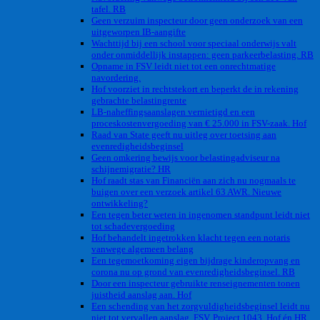
tafel. RB
Geen verzuim inspecteur door geen onderzoek van een
uitgeworpen IB-aangifte
Wachttijd bij een school voor speciaal onderwijs valt
onder onmiddellijk instappen: geen parkeerbelasting. RB
Opname in FSV leidt niet tot een onrechtmatige
navordering.
Hof voorziet in rechtstekort en beperkt de in rekening
gebrachte belastingrente
LB-naheffingsaanslagen vernietigd en een
proceskostenvergoeding van € 25.000 in FSV-zaak. Hof
Raad van State geeft nu uitleg over toetsing aan
evenredigheidsbeginsel
Geen omkering bewijs voor belastingadviseur na
schijnemigratie? HR
Hof raadt stas van Financiën aan zich nu nogmaals te
buigen over een verzoek artikel 63 AWR. Nieuwe
ontwikkeling?
Een tegen beter weten in ingenomen standpunt leidt niet
tot schadevergoeding
Hof behandelt ingetrokken klacht tegen een notaris
vanwege algemeen belang
Een tegemoetkoming eigen bijdrage kinderopvang en
corona nu op grond van evenredigheidsbeginsel. RB
Door een inspecteur gebruikte renseignementen tonen
juistheid aanslag aan. Hof
Een schending van het zorgvuldigheidsbeginsel leidt nu
niet tot vervallen aanslag. FSV. Project 1043. Hof én HR