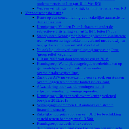
ondernemersrisico liep (art. 81.1 Wet RO)
Wat een vrijwilliger niet krijgt, kan hij niet schenken. RB
Vennootschapsbelasting
Rente op een concernlening voor zakelijke transactie nu
deels aftrekbaar.
Kennisgroep. Valt een Duits lichaam nu onder de
subjectieve vrijstelling van art 5, lid 1 letter f Vpb?
Standpunten Kennisgroep belastingplicht en kwalificatie
rechtsvormen nu ingetrokken in verband met verdwijnen
begrip doelvermogen uit Wet Vpb 1969.
Nu ook liquidatieverliesregeling bij toepassing Ierse
‘group relief’-regeling.
HIR uit 2005 valt door foutenleer vrij in 2016.
Kennisgroep. Wettelijk vastgelegde overheidstaken op
gemeentelijke begraafplaats vallen onder
overheidstakenvrijstelling.
Zaak over APV nu verwezen nu een verzoek om stukken
over te leggen ten onrechte tardief is verklaard.
Afwaardering boekwaarde woningen nu bij
erfpachtbeëindiging woningcorporatie.
Kennisgroep. Nu geen verliesverrekening verlengd
boekjaar 2012/2013.
Vervangingsvoornemen HIR ondanks een slechte
financiële situatie.
Zakelijke huurprijs voor aan een UBO ter beschikking
gesteld terrein bedraagt nu € 13.500.
Kennisgroep: nu deels aftrekverbod
deelnemingsvrijstelling voor kosten van een juridische