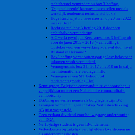
rechtsherstel vermindert nu box 3-heffing.
(Ongerealiseerde) koersresultaten tellen mee als
werkelijk rendement rechtsherstel box 3
Hoge Raad wijst nu twee arresten op 20 mei 2022
inzake Box3.
Rechtsherstel box 3-heffing 2018 door een
ambtshalve vermindering
A-G werkt gevolgen Kerst-arrest box 3-heffing uit
voor de jaren 2015 – 2018 (+ aanvulling).
Opsteker voor een verwerking koersval door inval
Rusland in Oekraïne?
Box3 heffing vormt buitensporige last; belastbaar
inkomen wordt verminderd.
Vermogensmix box 3 in 2017 en 2018 nu in strijd
met internationale verdragen. HR
Vermogen in een SPF behoort tot
rendementsgrondslag. Hof.
Kennisgroep. Belgische commanditaire vennootschap is
vergelijkbaar nu met een Nederlandse commanditaire
vennootschap.
DGA mag nu verlies nemen als borg jegens zijn BV.
Leningen vormen nu geen infokap. Verliesbeschikking
AB juist vastgesteld.
Geen verkapt dividend voor bouw garage onder woning
van DGA.
Nu 15-jarige student is geen IB-ondernemer.
Verteerkosten bij zakelijk verblijf elders kwalificeren nu
als ondernemingskosten.