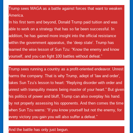
Trump sees MAGA as a battle against forces that want to weaken
America.
In his first term and beyond, Donald Trump paid tuition and was
able to work on a strategy that has so far been successful. In
addition, he has gained more insight into the official resistance
within the government apparatus, the ‘deep state’. Trump has
learned the wise lesson of Sun Tzu: “Know the enemy and know
yourself, and you can fight 100 battles without defeat.”
Trump sees running a country as a profit-oriented endeavor. Unrest
harms the company. That is why Trump, adept of ‘law and order’,
takes Sun Tzu’s lesson to heart: “Replying disorder with order and
unrest with tranquility means being master of your heart.” But given
his politics of power and bluff, Trump can also overplay his hand.
by not properly assessing his opponents. And then comes the time
when Sun Tzu warns: “If you know yourself but not the enemy, for
every victory you gain you will also suffer a defeat.”
And the battle has only just begun.