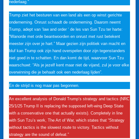
nederlaag.”
Trump ziet het besturen van een land als een op winst gerichte
onderneming. Onrust schaadt de onderneming. Daarom neemt
Trump, adept van ‘law and order ‘ de les van Sun Tzu ter harte:
“Wanorde met orde beantwoorden en onrust met rust betekent
meester zijn over je hart.” Maar gezien zijn politiek van macht en
bluf kan Trump ook zijn hand overspelen door zijn tegenstanders
niet goed in te schatten. En dan komt de tijd, waarvoor Sun Tzu
waarschuwt: “Als je jezelf kent maar niet de vijand, zul je voor elke
overwinning die je behaalt ook een nederlaag lijden”.
En de strijd is nog maar pas begonnen.
An excellent analysis of Donald Trump’s strategy and tactics (NRC
25/1/25 Trump II is replacing the supposed left-wing Deep State
with a conservative one that actually exists). Completely in line
with Sun Tzu’s work, The Art of War, which states that “Strategy
without tactics is the slowest route to victory. Tactics without
strategy are the sound of defeat.”