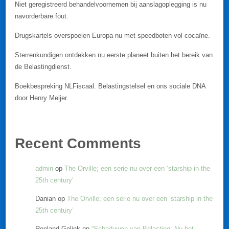
Niet geregistreerd behandelvoornemen bij aanslagoplegging is nu
navorderbare fout.
Drugskartels overspoelen Europa nu met speedboten vol cocaïne.
Sterrenkundigen ontdekken nu eerste planeet buiten het bereik van
de Belastingdienst.
Boekbespreking NLFiscaal. Belastingstelsel en ons sociale DNA
door Henry Meijer.
Recent Comments
admin
op
The Orville; een serie nu over een ‘starship in the
25th century’
Danian
op
The Orville; een serie nu over een ‘starship in the
25th century’
Roeland Gelink
op
“Schaduwen van Belasting: Nu het