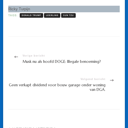
Ricky Turpijn
TAGS:
DONALD TRUMP
LEERLING
SUN TZU
Bericht
Vorige bericht
Musk nu als hoofd DOGE: Illegale benoeming?
navigatie
Volgend bericht
Geen verkapt dividend voor bouw garage onder woning
van DGA.