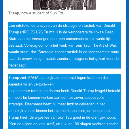
Trump, now a student of Sun Tzu
Een uitstekende analyse van de strategie en tactiek van Donald
Trump (NRC 25/1/25 Trump II is de veronderstelde linkse Deep
State aan het vervangen door een conservatieve die werkelijk
bestaat). Volledig conform het werk van Sun Tzu, The Art of War,
waarin staat, dat “Strategie zonder tactiek is de langzaamste route
naar de overwinning. Tactiek zonder strategie is het geluid voor de
nederlaag”.
Trump ziet MAGA namelijk als een strijd tegen krachten die
Amerika willen verzwakken.
In zijn eerste termijn en daarna heeft Donald Trump lesgeld betaald
en heeft hij kunnen werken aan een tot zover succesvolle
strategie. Daarnaast heeft hij meer inzicht gekregen in het
ambtelijk verzet binnen het overheidsapparaat, de ‘deepstate’.
Trump heeft de wijze les van Sun Tzu goed in de oren geknoopt:
“Ken de vijand en ken uzelf, en u kunt 100 slagen vechten zonder