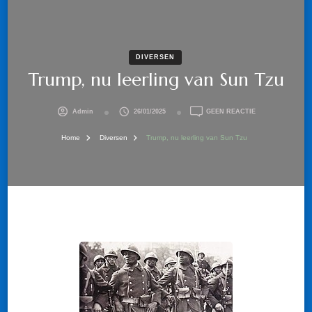
DIVERSEN
Trump, nu leerling van Sun Tzu
OP
Admin
26/01/2025
GEEN REACTIE
TRUMP,
NU
Home
Diversen
Trump, nu leerling van Sun Tzu
LEERLING
VAN
SUN
TZU