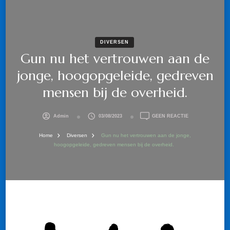
DIVERSEN
Gun nu het vertrouwen aan de
jonge, hoogopgeleide, gedreven
mensen bij de overheid.
OP
Admin
03/08/2023
GEEN REACTIE
GUN
NU
Home
Diversen
Gun nu het vertrouwen aan de jonge,
HET
hoogopgeleide, gedreven mensen bij de overheid.
VERTROUWEN
AAN
DE
JONGE,
HOOGOPGELEIDE
GEDREVEN
MENSEN
BIJ
DE
OVERHEID.