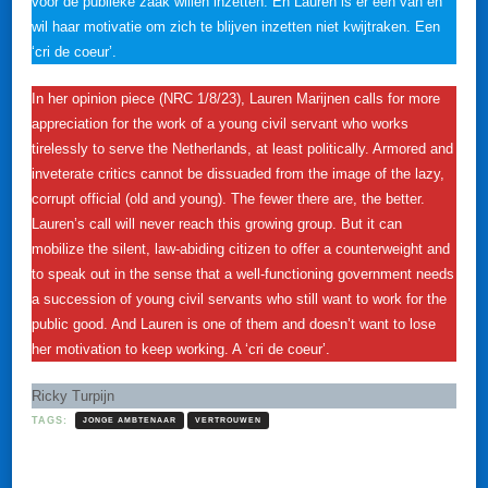
voor de publieke zaak willen inzetten. En Lauren is er één van en
wil haar motivatie om zich te blijven inzetten niet kwijtraken. Een
‘cri de coeur’.
In her opinion piece (NRC 1/8/23), Lauren Marijnen calls for more
appreciation for the work of a young civil servant who works
tirelessly to serve the Netherlands, at least politically. Armored and
inveterate critics cannot be dissuaded from the image of the lazy,
corrupt official (old and young). The fewer there are, the better.
Lauren’s call will never reach this growing group. But it can
mobilize the silent, law-abiding citizen to offer a counterweight and
to speak out in the sense that a well-functioning government needs
a succession of young civil servants who still want to work for the
public good. And Lauren is one of them and doesn’t want to lose
her motivation to keep working. A ‘cri de coeur’.
Ricky Turpijn
TAGS:
JONGE AMBTENAAR
VERTROUWEN