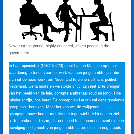
Now trust the young, highly educated, driven people in the
government.
In haar opiniestuk (NRC 1/8/23) roept Lauren Marijnen op meer
waardering te tonen voor het werk van een jonge ambtenaar, die
zich uit de naad werkt om Nederland te dienen, althans politiek
Nederland. Geharnaste en verstokte critici zijn niet af te brengen
van het beeld van de luie, corrupte ambtenaar (oud én jong). Hoe
minder er zijn, hoe beter. De oproep van Lauren zal deze groeiende
groep nooit bereiken. Maar het kan wel de zwijgende,
gezagsgetrouwe burger mobiliseren tegenwicht te bieden en zich
uit te spreken in die zin, dat een goed functionerende overheid een
opvolging nodig heeft van jonge ambtenaren, die zich nog steeds