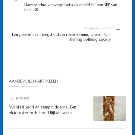
Bericht
Navordering vanwege betrokkenheid bij een SPF van
tafel. RB
navigatie
Volgend bericht
Een periode van leegstand recreatiewoning is voor OB-
heffing volledig zakelijk
AANBEVOLEN ARTIKELEN
16/05/2022
Mooi Ni Sadri en ’tempo doeloe’. Een
pleidooi voor behoud Rijksmuseum