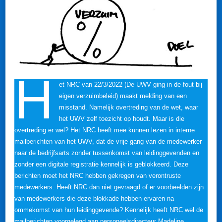
H
et NRC van 22/3/2022 (De UWV ging in de fout bij
eigen verzuimbeleid) maakt melding van een
misstand. Namelijk overtreding van de wet, waar
het UWV zelf toezicht op houdt. Maar is die
overtreding er wel? Het NRC heeft mee kunnen lezen in interne
mailberichten van het UWV, dat de vrije gang van de medewerker
naar de bedrijfsarts zonder tussenkomst van leidinggevenden en
zonder een digitale registratie kennelijk is geblokkeerd. Deze
berichten moet het NRC hebben gekregen van verontruste
medewerkers. Heeft NRC dan niet gevraagd of er voorbeelden zijn
van medewerkers die deze blokkade hebben ervaren na
ommekomst van hun leidinggevende? Kennelijk heeft NRC wel de
mailberichten voorgelegd aan personeelsdirecteur Madeline