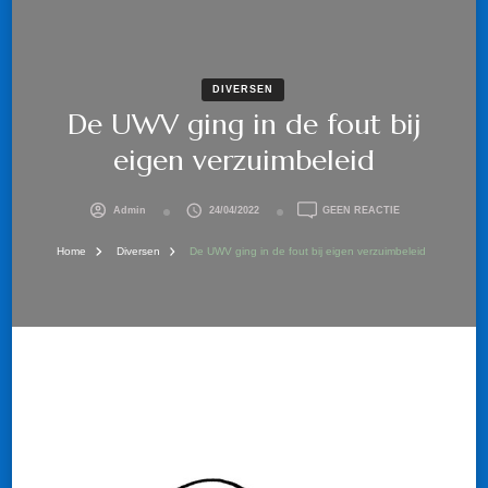
DIVERSEN
De UWV ging in de fout bij
eigen verzuimbeleid
OP
Admin
24/04/2022
GEEN REACTIE
DE
UWV
Home
Diversen
De UWV ging in de fout bij eigen verzuimbeleid
GING
IN
DE
FOUT
BIJ
EIGEN
VERZUIMBELEID