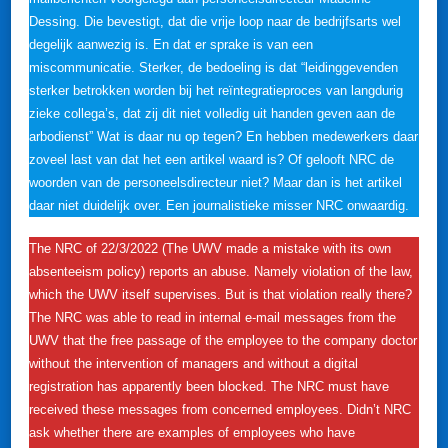
Dessing. Die bevestigt, dat die vrije loop naar de bedrijfsarts wel
degelijk aanwezig is. En dat er sprake is van een
miscommunicatie. Sterker, de bedoeling is dat “leidinggevenden
sterker betrokken worden bij het reïntegratieproces van langdurig
zieke collega’s, dat zij dit niet volledig uit handen geven aan de
arbodienst” Wat is daar nu op tegen? En hebben medewerkers daar
zoveel last van dat het een artikel waard is? Of gelooft NRC de
woorden van de personeelsdirecteur niet? Maar dan is het artikel
daar niet duidelijk over. Een journalistieke misser NRC onwaardig.
The NRC of 22/3/2022 (The UWV made a mistake with its own
absenteeism policy) reports an abuse. Namely violation of the law,
which the UWV itself supervises. But is that violation really there?
The NRC was able to read in internal e-mail messages from the
UWV that the free passage of the employee to the company doctor
without the intervention of managers and without a digital
registration has apparently been blocked. The NRC must have
received these messages from concerned employees. Didn’t NRC
ask whether there are examples of employees who have