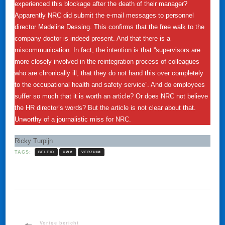
experienced this blockage after the death of their manager?
Apparently NRC did submit the e-mail messages to personnel
director Madeline Dessing. This confirms that the free walk to the
company doctor is indeed present. And that there is a
miscommunication. In fact, the intention is that “supervisors are
more closely involved in the reintegration process of colleagues
who are chronically ill, that they do not hand this over completely
to the occupational health and safety service”. And do employees
suffer so much that it is worth an article? Or does NRC not believe
the HR director’s words? But the article is not clear about that.
Unworthy of a journalistic miss for NRC.
Ricky Turpijn
TAGS:
BELEID
UWV
VERZUIM
Vorige bericht