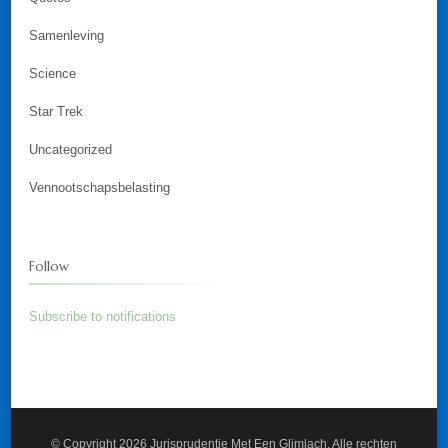
Samenleving
Science
Star Trek
Uncategorized
Vennootschapsbelasting
Follow
Subscribe to notifications
© Copyright 2026
Jurisprudentie Met Een Glimlach
. Alle rechten