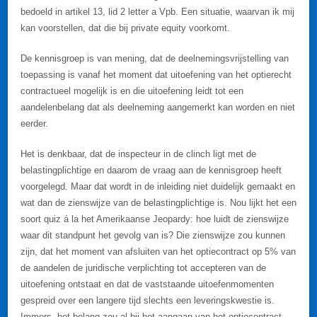
bedoeld in artikel 13, lid 2 letter a Vpb. Een situatie, waarvan ik mij
kan voorstellen, dat die bij private equity voorkomt.
De kennisgroep is van mening, dat de deelnemingsvrijstelling van
toepassing is vanaf het moment dat uitoefening van het optierecht
contractueel mogelijk is en die uitoefening leidt tot een
aandelenbelang dat als deelneming aangemerkt kan worden en niet
eerder.
Het is denkbaar, dat de inspecteur in de clinch ligt met de
belastingplichtige en daarom de vraag aan de kennisgroep heeft
voorgelegd. Maar dat wordt in de inleiding niet duidelijk gemaakt en
wat dan de zienswijze van de belastingplichtige is. Nou lijkt het een
soort quiz á la het Amerikaanse Jeopardy: hoe luidt de zienswijze
waar dit standpunt het gevolg van is? Die zienswijze zou kunnen
zijn, dat het moment van afsluiten van het optiecontract op 5% van
de aandelen de juridische verplichting tot accepteren van de
uitoefening ontstaat en dat de vaststaande uitoefenmomenten
gespreid over een langere tijd slechts een leveringskwestie is.
Immers, het belang zou al bij het aangaan van het optiecontract