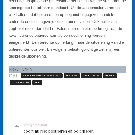
bekende jurisprudentie en tenslotte het besluit van de stas komt de
kennisgroep tot tot haar standpunt. Uit de aangehaalde arresten
blijkt alleen, dat optierechten op nog niet uitgegeven aandelen
onder de deelnemingsvrijstelling kunnen vallen. Ook het besluit
zegt niet meer, dan dat het Falconsarrest niet mee brengt, dat de
kwalificerende optierechten als een deelneming worden
aangemerkt. Een terechte opmerking, maar de uitoefening van die
optierechten dus wel. En volgens belastingplichtige zelfs bij een
gespreide uitoefening.
Ricky Turpijn
TAGS:
DEELNEMINGSVRIJSTELLING
FALCONS
GELEIDELIJK
OPTIES
UITOEFENING
VPB
Bericht
Vorige bericht
Sport nu niet politiseren en polariseren.