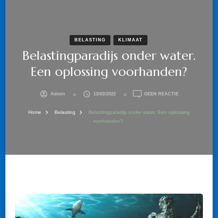
BELASTING
KLIMAAT
Belastingparadijs onder water.
Een oplossing voorhanden?
OP
Admin
13/03/2022
GEEN REACTIE
BELASTINGPARA
ONDER
Home
Belasting
Belastingparadijs onder water. Een oplossing
WATER.
voorhanden?
EEN
OPLOSSING
VOORHANDEN?