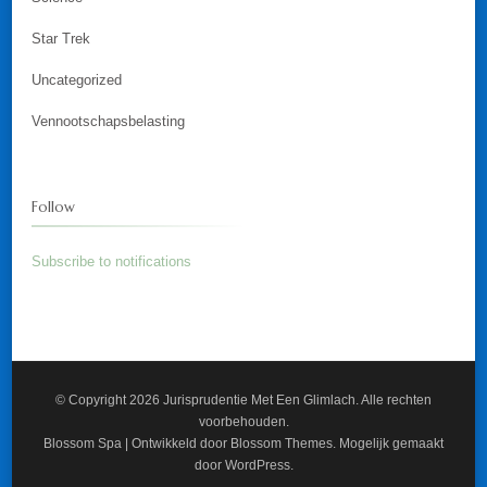
Star Trek
Uncategorized
Vennootschapsbelasting
Follow
Subscribe to notifications
© Copyright 2026
Jurisprudentie Met Een Glimlach
. Alle rechten
voorbehouden.
Blossom Spa | Ontwikkeld door
Blossom Themes
. Mogelijk gemaakt
door
WordPress
.