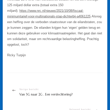
125 miljard dollar extra (totaal extra 150
miljard).
https://www.nrc.nl/nieuws/2021/10/08/fiscaal-
minimumtarief-voor-multinationals-stap-dichterbij-a4061225
Alsnog
een heffing over de verboden staatssteun van de eilandstaten, zou
je kunnen zeggen. De eilanden krijgen hun ‘eigen’ gelden terug en
kunnen deze gebruiken voor klimaatmaatregelen. Het gaat dan niet
om solidariteit, maar om rechtvaardige belastingheffing. Prachtig
opgelost, toch?
Ricky Turpijn
Bericht
Vorige bericht
Van 3G naar 2G . Een verslechtering?
navigatie
Volgend bericht