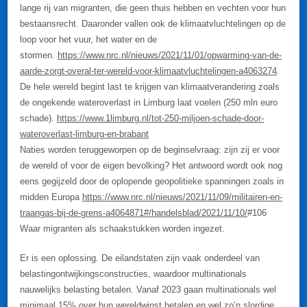
lange rij van migranten, die geen thuis hebben en vechten voor hun
bestaansrecht. Daaronder vallen ook de klimaatvluchtelingen op de
loop voor het vuur, het water en de
stormen.
https://www.nrc.nl/nieuws/2021/11/01/opwarming-van-de-
aarde-zorgt-overal-ter-wereld-voor-klimaatvluchtelingen-a4063274
.
De hele wereld begint last te krijgen van klimaatverandering zoals
de ongekende wateroverlast in Limburg laat voelen (250 mln euro
schade).
https://www.1limburg.nl/tot-250-miljoen-schade-door-
wateroverlast-limburg-en-brabant
Naties worden teruggeworpen op de beginselvraag: zijn zij er voor
de wereld of voor de eigen bevolking? Het antwoord wordt ook nog
eens gegijzeld door de oplopende geopolitieke spanningen zoals in
midden Europa
https://www.nrc.nl/nieuws/2021/11/09/militairen-en-
traangas-bij-de-grens-a4064871#/handelsblad/2021/11/10/
#106
Waar migranten als schaakstukken worden ingezet.
Er is een oplossing. De eilandstaten zijn vaak onderdeel van
belastingontwijkingsconstructies, waardoor multinationals
nauwelijks belasting betalen. Vanaf 2023 gaan multinationals wel
minimaal 15% over hun wereldwinst betalen en wel zo’n slordige