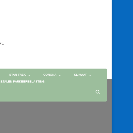
ORE
STAR TREK
CORONA
KLIMAAT
BETALEN PARKEERBELASTING.