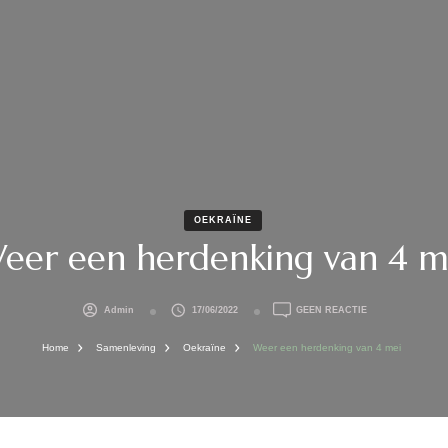
OEKRAÏNE
eer een herdenking van 4 m
OP
Admin
17/06/2022
GEEN REACTIE
WEER
EEN
Home
Samenleving
Oekraïne
Weer een herdenking van 4 mei
HERDENKING
VAN
4
MEI