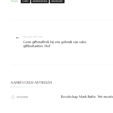
TAGS:
4 MEI
HERDENKING
OEKRAINE
Bericht
Vorige bericht
Geen giftenaftrek bij een gebruik van valse
giftkwitanties. Hof
navigatie
AANBEVOLEN ARTIKELEN
Boodschap Mark Rutte. ‘We moeten
12/12/2025