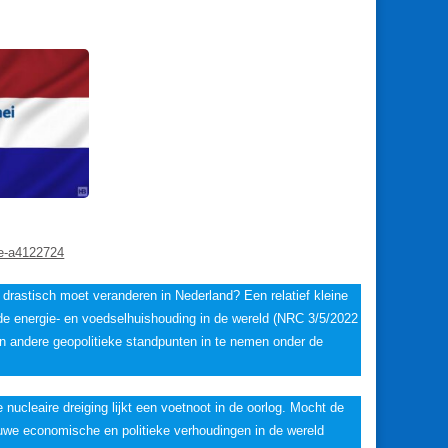
ee-a4122724
s drastisch moet veranderen in Nederland? Een relatief kleine
 de energie- en voedselhuishouding in de wereld (NRC 3/5/2022
n andere geopolitieke standpunten in te nemen onder de
De nucleaire dreiging lijkt een voetnoot in de oorlog. Mocht de
nieuwe economische en politieke verhoudingen in de wereld