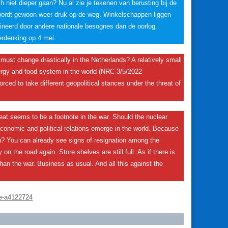
 niet dieper gaan? Nu al zie je tekenen van berusting bij de
wordt gewoon weer druk op de weg. Winkelschappen liggen
mineerd door andere nationale besognes dan de oorlog.
erdenking op 4 mei.
must change drastically in the Netherlands? A relatively small
ergy and food system in the world (NRC 3/5/2022
ced to take different geopolitical stances under the threat of
reat seems to be a footnote in the war. Should the nuclear
w economic and political relations emerge in the world. Because
ou? You can already see signs of resignation among the
 on the road again. Store shelves are still full. As if there is
han the war. Business as usual. And all this against the
ee-a4122724