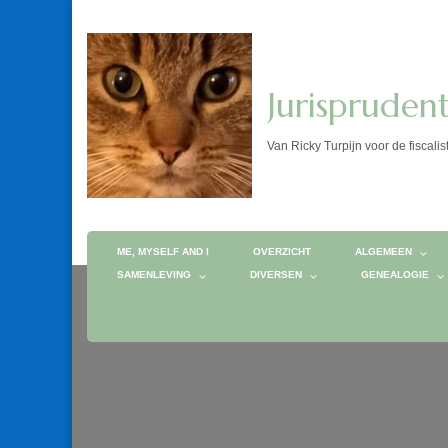
Jurispruden
Van Ricky Turpijn voor de fis
ME, MYSELF AND I
OVERZICHT
ALGEMEEN
SAMENLEVING
DIVERSEN
GENEALOGIE