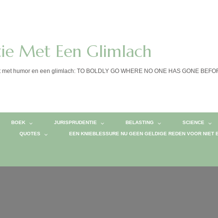
tie Met Een Glimlach
calist met humor en een glimlach: TO BOLDLY GO WHERE NO ONE HAS GONE BEF
BOEK
JURISPRUDENTIE
BELASTING
SCIENCE
QUOTES
EEN KNIEBLESSURE NU GEEN GELDIGE REDEN VOOR NIET 