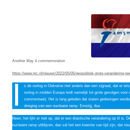
Another May 4 commemoration
https://www.nrc.nl/nieuws/2022/05/05/geopolitiek-grote-verandering-n
I
s de oorlog in Oekraïne niet anders dan een signaal, dat er iet
oorlog in midden Europa leidt namelijk tot grote gevolgen voor
commentaar). Het is lang geleden dat staten gedwongen worde
dreiging van een nucleaire ramp. Ernstig, dus.
Neen, het lijkt er niet op, dat er een drastische verandering op til is. 
nucleaire ramp uitblijven, dan zal het een kwestie van tijd zijn, dat 