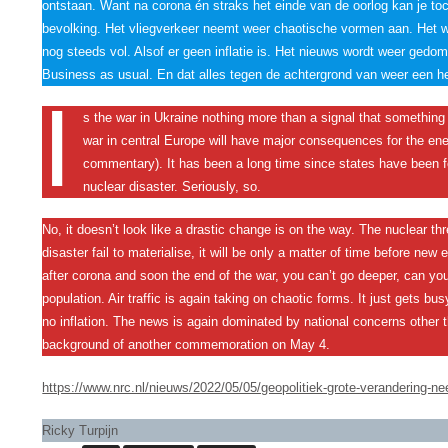
ontstaan. Want na corona én straks het einde van de oorlog kan je toch
bevolking. Het vliegverkeer neemt weer chaotische vormen aan. Het 
nog steeds vol. Alsof er geen inflatie is. Het nieuws wordt weer gedo
Business as usual. En dat alles tegen de achtergrond van weer een h
I
s the war in Ukraine nothing more than a signal that something 
war in central Europe will have major consequences for the en
commentary). It has been a long time since states have been for
nuclear disaster. Seriously, so.
No, it doesn’t look like a drastic change is on the way. The nuclear th
disaster fail to materialise, it will be only a matter of time before ne
after corona and soon the end of the war, you can’t go deeper, can y
population. Air traffic is again taking on chaotic forms. It just gets busy
no inflation. The news is again dominated by national concerns other t
background of another commemoration on May 4.
https://www.nrc.nl/nieuws/2022/05/05/geopolitiek-grote-verandering-n
Ricky Turpijn