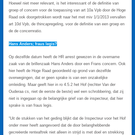
Hoewel niet meer relevant, is het interessant of de definitie van
groep of concern voor de toepassing van art 10a Vpb door de Hoge
Raad ook doorgetrokken wordt naar het met miv 1/1/2013 vervallen
art 10d Vpb, de thincapregeling, voor de definitie van een groep en
de de concernratio.
Hans Anders; fraus legis?
Op dezelfde datum heeft de HR arrest gewezen in de overname
zaak van de brillenzaak Hans Anders door een Frans concern. Ook
hier heeft de Hoge Raad geoordeeld op grond van dezelfde
overwegingen, dat er geen sprake is van een onzakelijke
omleiding. Maar geeft hier in ro 4.5.2 het Hof (rechter Van der
Ouderaa cs, niet de eerste de beste) wel een schrobbering, dat zij
niet is ingegaan op de belangrijke grief van de inspecteur, dat hier
sprake is van fraus legis.
“Uit de stukken van het geding blijkt dat de Inspecteur voor het Hof
onder meer heeft aangevoerd dat de door belanghebbende
gecreëerde renteaftrek niet alleen in strijd is met doel en strekking