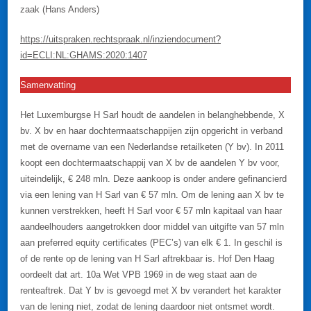
zaak (Hans Anders)
https://uitspraken.rechtspraak.nl/inziendocument?
id=ECLI:NL:GHAMS:2020:1407
Samenvatting
Het Luxemburgse H Sarl houdt de aandelen in belanghebbende, X
bv. X bv en haar dochtermaatschappijen zijn opgericht in verband
met de overname van een Nederlandse retailketen (Y bv). In 2011
koopt een dochtermaatschappij van X bv de aandelen Y bv voor,
uiteindelijk, € 248 mln. Deze aankoop is onder andere gefinancierd
via een lening van H Sarl van € 57 mln. Om de lening aan X bv te
kunnen verstrekken, heeft H Sarl voor € 57 mln kapitaal van haar
aandeelhouders aangetrokken door middel van uitgifte van 57 mln
aan preferred equity certificates (PEC’s) van elk € 1. In geschil is
of de rente op de lening van H Sarl aftrekbaar is. Hof Den Haag
oordeelt dat art. 10a Wet VPB 1969 in de weg staat aan de
renteaftrek. Dat Y bv is gevoegd met X bv verandert het karakter
van de lening niet, zodat de lening daardoor niet ontsmet wordt.