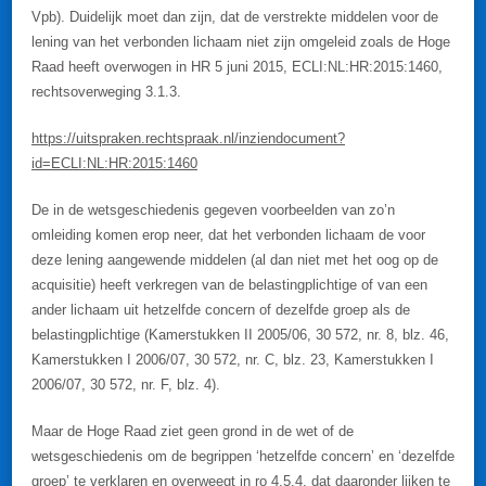
Vpb). Duidelijk moet dan zijn, dat de verstrekte middelen voor de
lening van het verbonden lichaam niet zijn omgeleid zoals de Hoge
Raad heeft overwogen in HR 5 juni 2015, ECLI:NL:HR:2015:1460,
rechtsoverweging 3.1.3.
https://uitspraken.rechtspraak.nl/inziendocument?
id=ECLI:NL:HR:2015:1460
De in de wetsgeschiedenis gegeven voorbeelden van zo’n
omleiding komen erop neer, dat het verbonden lichaam de voor
deze lening aangewende middelen (al dan niet met het oog op de
acquisitie) heeft verkregen van de belastingplichtige of van een
ander lichaam uit hetzelfde concern of dezelfde groep als de
belastingplichtige (Kamerstukken II 2005/06, 30 572, nr. 8, blz. 46,
Kamerstukken I 2006/07, 30 572, nr. C, blz. 23, Kamerstukken I
2006/07, 30 572, nr. F, blz. 4).
Maar de Hoge Raad ziet geen grond in de wet of de
wetsgeschiedenis om de begrippen ‘hetzelfde concern’ en ‘dezelfde
groep’ te verklaren en overweegt in ro 4.5.4, dat daaronder lijken te