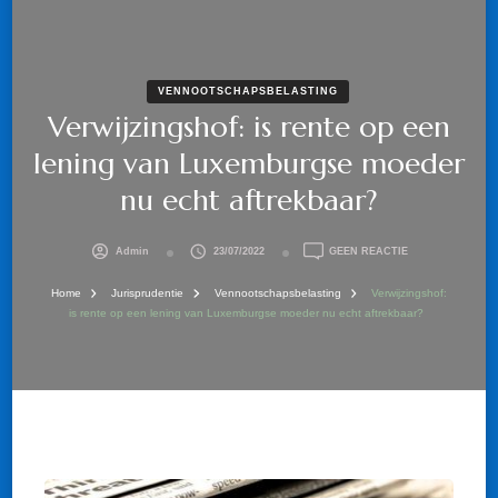
VENNOOTSCHAPSBELASTING
Verwijzingshof: is rente op een
lening van Luxemburgse moeder
nu echt aftrekbaar?
OP
Admin
23/07/2022
GEEN REACTIE
VERWIJZINGSHO
IS
Home
Jurisprudentie
Vennootschapsbelasting
Verwijzingshof:
RENTE
is rente op een lening van Luxemburgse moeder nu echt aftrekbaar?
OP
EEN
LENING
VAN
LUXEMBURGSE
MOEDER
NU
ECHT
AFTREKBAAR?