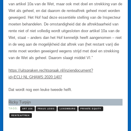
van artikel 10a van de Wet, maar ook met doel en strekking van de
Wet als geheel, en dat daarom de renteaftrek geheel moet worden
geweigerd. Het Hof had deze essentiële stelling van de Inspecteur
moeten behandelen. De omstandigheid dat de aftrekbaarheid van
rente niet of niet volledig wordt uitgesloten door artikel 10a van de
Wet, staat – anders dan het Hof kennelijk heeft aangenomen – niet
in de weg aan de mogelijkheid dat aftrek van (het restant van) die
rente moet worden geweigerd wegens strijd met doel en strekking
van de Wet als geheel. Daarom slaagt middel VI.”
https://uitspraken.rechtspraak.nl/inziendocument?
id=ECLI:NL:GHAMS:2020:1407
Dat wordt nog een leuke tweede helft.
Ricky Turpijn
TAGS:
ART 10A
FRAUS LEGIS
LUXEMBURG
PRIVATE EQUITY
RENTEAFTREK