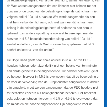
de tegenbewijsregeling van artikel 10a, lid 3, aanhef en letter a, van
de Wet worden aangenomen dat een lichaam niet behoort tot het
concern of de groep van de belastingplichtige als dat lichaam niet
volgens artikel 10a, lid 4, van de Wet wordt aangemerkt als een
met hem verbonden lichaam, ook niet wanneer dit lichaam enig
belang in de belastingplichtige heeft of anderszins aan hem is
gelieerd. Een andere opvatting is ook niet te verenigen met de
hiervoor in 4.5.2 bedoelde beperkte uitleg van artikel 10a, lid 1,
aanhef en letter c, van de Wet in samenhang gelezen met lid 3,
aanhef en letter a, van dat artikel”
De Hoge Raad geeft haar finale oordeel in ro 4.5.6: “de PEC-
houders hebben ieder afzonderlijk niet een belang van ten minste
een derde gedeelte in belanghebbende. Dit oordeel betekent, gelet
op hetgeen hiervoor in 4.5.5 is overwogen, dat bij de beoordeling of
de voor de verwerving van de B-tophoudster aangewende middelen
zijn omgeleid, moet worden aangenomen dat de PEC-houders niet
tot hetzelfde concern als belanghebbende behoren. Het betekent
ook, gelet op hetgeen hiervoor in 4.5.5 en 4.5.6 is overwogen, dat
de middelen die door belanghebbende zijn aangewend voor de