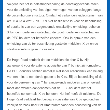
Volgens het hof is belastingbesparing de doorslaggevende reden
voor de omleiding van het eigen vermogen van de beleggers langs
de Luxemburgse structuur. Omdat het verbondenheidscriterium van
art. 10a lid 4 Wet VPB 1969 niet beslissend is voor de beoordeling
of sprake is van een zogenoemde onzakelijke omleiding, behoren
X bv, de moedervennootschap, de grootmoedervennootschap en
de PEC-houders tot hetzelfde concern. Ook is sprake van een
omleiding van de ter beschikking gestelde middelen. X bv en de
staatssecretaris gaan in cassatie.
De Hoge Raad oordeelt dat de middelen die door X bv zijn
aangewend voor de externe acquisitie van Y bv niet zijn omgeleid.
De PEC-houders hebben namelijk niet ieder afzonderlijk een belang
van ten minste een derde gedeelte in X bv. Bij de beoordeling of de
voor de verwerving van Y bv aangewende middelen zijn omgeleid,
moet dan worden aangenomen dat de PEC-houders niet tot
hetzelfde concern als X bv behoren. Het hof heeft dit miskend. De
Hoge Raad verklaart het beroep in cassatie van X bv gegrond en
verwijst de zaak naar Hof Amsterdam voor een beoordeling van de