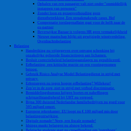
Ophalen van een passagier valt niet onder “onmiddellijk
instappen van personen”
Zonder loon en gezagsverhouding geen
dienstbetrekking. Een spraakmakende casus. Hof
Compensatie toeslagenaffaire gaat voor de helft naar de
ex-partner
Beverwijkse Bazaar is volgens HR geen vermakelijkheid
Nieuwe maatschap blijkt uit gewijzigde winstverdeling.
Overdrachtsbelasting
Belasting
Handreiking nu vrijgegeven over omvang schenking bij
onzakelijke gelieerde financieringen aan lichamen.
Besluit correctiebeleid belastingaanslagen nu gepubliceerd.
Erfbelasting: een kritische reactie op een vooringenomen
betoog.
Gebruik Risico Analyse Model Belastingdienst in strijd met
privacy.
Erfenisregen nu tegen hogere erfbelasting? Willekeur!
Zzp’er in de zorg, niet in strijd met verbod discriminatie.
Bemiddelingsbureaus krijgen boetes en naheffingen
schijnzelfstandigheid bij UHT nu vergoed.
Bijna 300 duizend Nederlandse familiebedrijven nu goed voor
595 miljard omzet.
Europese rekenkamer: EU loopt nu € 100 miljard mis door
belastingontwijking.
Digitale nomade? Neen, een fiscale nomade!
Idsinga maakt belangen nu alsnog bekend.
Belgische studente start nu crowdfunding om ’torenhoge’