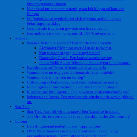
kinderopvangtoeslagen
Nederland nu: niet een rottend, maar hét kloppend hart van
Europa
De Nederlandse overheid zet zich gewoon actief in tegen
belastingontwijking
Geen fiscale truc, maar gewoon een fiscaal recht.
Een ambtenaar moet nu natuurlijk 100% integer zijn.
Science
Science fiction or science? Een schitterende wereld.
Alexander Klöpping over AI in de toekomst.
Kun je vooruitgang nu terugdraaien?
Doomsday Clock. Een laatste waarschuwing.
James Webb Space Telescope. Een voyeur in deepspace
Kweekvlees nu? Neen. Microbieel eiwit dan? Ja
Waarom is er nu nog geen buitenaards leven ontdekt?
Waarom voeren mensen nu oorlog?
Uitbreiding cyberbevoegdheid voor Defensie nu nodig.
Is de digitale infrastructuur nu een systeemtechnologie?
Kunstmatige Intelligentie. Een gewenste systeemtechnologie?
Iedereen een Avatar. Een verslavende vlucht uit de werkelijkheid
nu.
Star Trek
Star Trek. A world without taxes! Een ‘paradise in space’.
The Orville; een serie nu over een ‘starship in the 25th century’
Corona
Belastingmoraal nadert nu een ’tipping point’.
OVV: Nederland was niet goed voorbereid op een lange
gezondheidscrisis. Complottheorie van de baan?