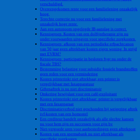
verschuldigd.
Overeengekomen rente voor een familielening onzakelijk
hoog.
Terechte correctie nu voor een familielening met
onzakelijk hoge rente.
Aan een autonoom opgelegde IB-aanslag is correct.
Kennisgroep. Kosten van een dolfijntherapie zijn nu
onder voorwaarden uitgaven voor specifieke zorgkosten.
Kennisgroep: afkoop van een periodieke erfpachtcanon
van 50 jaar geen aftrekbare kosten eigen woning. In strijd
met EVRM?
Kennisgroep: participatie in besloten fvgr nu onder de
fiscale TBS?
Bestemming belasting voor subsidie fossiele brandstoffen
geen reden voor een vermindering
Kosten printerinkt niet aftrekbaar, een printer is
vergelijkbaar met faxapparatuur
Giftenaftrek is nu niet discriminatoir
Omkering bewijslast voor een café-exploitant
Kosten printerinkt niet aftrekbaar: printer is vergelijkbaar
met een faxapparaat
Discriminatieverbod niet geschonden bij weigering aftrek
ivf-kosten van een homostel
Een crediteur handelt onzakelijk als alle slechte kansen
nu voor hem zijn en successen voor zijn bv
Niet-vergoede uren voor aanbestedingen geen aftrekpost
Kosten van een spermabank nu niet aftrekbaar als
specifieke zorgkosten