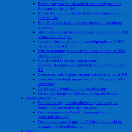
Bevestiging van belastbaarheid van een afgetrokken
Koreaans dividend. Hof.
Bij een dividendconstructie betrokken vennootschap is
geen fbi. Hof
Hoge Raad stelt kader voor gevolgen van een afkoop
renteswap
Met stukken uit beroepsfase bewijst belanghebbende het
bestaan van leningen
Terechte winstcorrectie voor een coöperatie als WMO-
dienstverlener. RB
Winstbestemmingseis is een statutaire eis, status UBO’s
niet van belang.
Niet elke niet in aanmerking genomen
vermogenstoename kan worden hersteld met foutenleer.
RB
Geen renteaftrek wegens een non-existente rentelast. RB
Geen pro-ratabenadering nu voor € 75.000-grens VPB-
vrijstelling.
Open (familie)fonds voor gemene rekening
Fiscus mag afgegeven FE-beschikking niet herzien
Dividendbelasting
Duits fonds krijgt dividendbelasting niet terug, nu
fondsvoorwaarden niet zijn verstrekt.
Een Gemeinnützige GmbH? Teruggaaf van de
dividendbelasting?
Verzekeringsmaatschappij uit VK heeft geen recht op
teruggaaf dividendbelasting
Divers