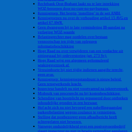
Rechtbank Oost-Brabant laakt nu te late intrekking
WOZ-beroepen door no-cure-no-paybureaus.
Kennisgroep. Het begrip ‘instelling’ in de wet ANBI.
Kennisgroepen nu over de verhouding artikel 15 AVG en
artikel 67 AWR.
Geen dwangsom bij te late vermindering IB-aanslag na
verlaging WOZ-waarde
Belastingrechter mag oordelen over bestaan
vennootschap ten tijde van opleggen
informatiebeschikking
Hoge Raad nu over verwijderen van een verdachte uit
zittingszaal bij ordeverstoring (art. 273 Sv).
Hoge Raad wijst een algemeen geformuleerd
wrakingsverzoek af.
Verzuimboete bij niet tijdig indienen aangifte terecht,
geen avas.
Kennisgroep: kennisgroepstandpunt is nieuw beleid.
Geen terugwerkende kracht.
Inspecteur handelt nu niet voortvarend na inkeerverzoek.
Misbruik van procesrecht nu bij kostenbeschikking.
Schending van hoorplicht nu gepasseerd door ontbreken
inhoudelijke gronden in een bezwaar.
Hof acht zich nu niet bevoegd een naheffingsaanslag
parkeerbelasting wegens coulance te vernietigen.
Stelling dat postbezorger geen afhaalbericht heeft
achtergelaten niet bewezen.
Vanwege onduidelijkheid over een postvervoersbedrijf
slaagt inspecteur nu niet in bewijs verzending aanslagen.