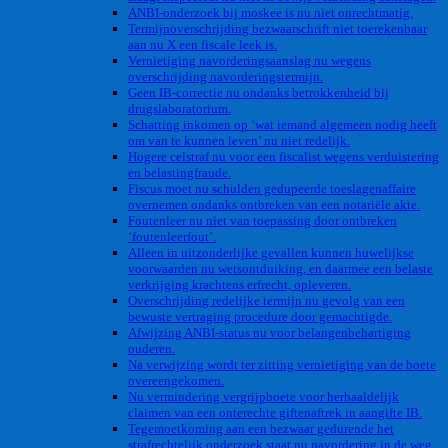
ANBI-onderzoek bij moskee is nu niet onrechtmatig.
Termijnoverschrijding bezwaarschrift niet toerekenbaar
aan nu X een fiscale leek is.
Vernietiging navorderingsaanslag nu wegens
overschrijding navorderingstermijn.
Geen IB-correctie nu ondanks betrokkenheid bij
drugslaboratorium.
Schatting inkomen op ‘wat iemand algemeen nodig heeft
om van te kunnen leven’ nu niet redelijk.
Hogere celstraf nu voor een fiscalist wegens verduistering
en belastingfraude.
Fiscus moet nu schulden gedupeerde toeslagenaffaire
overnemen ondanks ontbreken van een notariële akte.
Foutenleer nu niet van toepassing door ontbreken
‘foutenleerfout’.
Alleen in uitzonderlijke gevallen kunnen huwelijkse
voorwaarden nu wetsontduiking, en daarmee een belaste
verkrijging krachtens erfrecht, opleveren.
Overschrijding redelijke termijn nu gevolg van een
bewuste vertraging procedure door gemachtigde.
Afwijzing ANBI-status nu voor belangenbehartiging
ouderen.
Na verwijzing wordt ter zitting vernietiging van de boete
overeengekomen.
Nu vermindering vergrijpboete voor herhaaldelijk
claimen van een onterechte giftenaftrek in aangifte IB.
Tegemoetkoming aan een bezwaar gedurende het
strafrechtelijk onderzoek staat nu navordering in de weg.