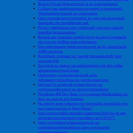
Besluit Fiscaal Bestuursrecht is nu geactualiseerd.
Collega van raadsheerplaatsvervanger is procespartij.
Verschoningsverzoek nu toegewezen.
Geen proceskostenvergoeding nu voor een processtuk
doorspekt met beledigende taal.
Privacy ambtenaren niet voldoende voor een verzoek
beperkte kennisneming.
Bezoek aan terminale patiënt levert nu geen overmacht
op voor een heffing parkeerbelasting
Een onrechtmatig boekenonderzoek nu bij islamitische
ANBI-stichting.
Rechtbank verklaart nu ‘tweede bezwaarschrift’ niet-
ontvankelijk.
Een back-up maken van administratie valt niet onder
administratieverplichting.
Ontbonden vennootschap heeft geen
informatieverplichting nu jegens inspecteur.
Hof had bij rechtbank gedaan beroep op
vertrouwensbeginsel nu moeten behandelen
Noodkreet RB Den Haag over toename Mulderzaken nu
door no cure no pay bureaus
Nu terecht geen omkering en verzwaring bewijslast voor
een vennootschap in Hong Kong?
Zeer onzorgvuldig optreden inspecteur leidt nu tot een
integrale proceskostenvergoeding van € 83.677.
Geen vergoeding belastingrente nu na
verminderingsbeschikking door voorwaartse
verliesverrekening.