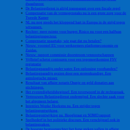
dwaalspoor.
De Belastingdienst is altijd transparant over een fiscale regel
Compensatie van de vermogenstaks nu is een grote zorg voor de
Tweede Kamer
NL nu nog steeds het kloppend hart in Europa in de strijd tegen
witwassen.
Rechter: meer ruimte voor burger. Risico nu voor een halfwas
belastinginspecteur.
Compensatie spaartaks; wie gaat dat nu betalen?
Nieuw: voorstel EU voor werknemers platformeconomie en
Zuidas.
Nieuw: rapport commissie doorstroom vennootschappen
Vijlbrief schetst contouren voor een tegemoetkoming FSV
registratie
Belastingparadijs onder water. Een oplossing voorhanden?
Belastingparadijs gezien door een sterrenkundige. Een
astrologische misser.
Resultaat van affaire notaris Oranje op geld donaties aan
stichtingen.
Het evenredigheidsbeginsel. Een toverwoord in de rechtspraak.
Vertrouwen Belastingdienst ondermijnd. Een slechte zaak voor
het algemeen belang.
Intenties Wopke Hoekstra nu. Een strijder tegen
belastingontwijking.
Belastingontwijking nu. Hoogleraar en SOMO rapport
Spelbederf in het politieke discours. Een verschijnsel ook in
belastingzaken.
De hoogste bestuursrechter liet forse steken vallen in affaire