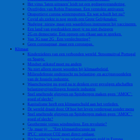
Het virus ‘laten uitrazen’ leidt tot een gedragsverandering.
Overlijden van Robin Fransman. Een verstokte antivaxer.
Onsportieve corona wintersporters. En wat schuift het nu?
Covid als ziekte is nog steeds een Grote Gelijkmaker.
Nudging: nieuw, maar een waardeloos instrument bij vaccineren.
Een land van goedzakken moet je nu niet dwingen
2G en democratie. Een oproep om elkaar aan te spreken.
Van 3G naar 2G . Een verslechtering?
Geen coronapraat, maar een coronapas.
Klimaat
Kinderziektes van een verbonden wereld. Stroomuitval Portugal
en Spanje.
Mindset stikstof moet nu anders
Nu niet alleen stoere woorden bij klimaatbeleid.
Milieudefensie onderzocht nu belasting- en accijnsvoordelen
van de fossiele industrie.
Waarschuwing nu goed na te denken over gevolgen afschaffen
belastingvrijstellingen fossiele industrie
Snel smeltende gletsjers op Spitsbergen maken geen ‘AMOC’:
goed of slecht?
Kapitalisme heeft een klimaatschuld aan het verleden.
De wereld draait door. Of hoe het leven verdergaat zonder mens
Snel smeltende gletsjers op Spitsbergen maken geen ‘AMOC’:
goed of slecht?
Geothermie versus windmolens. Een revolutie?
“Ja, maar jij …”Een klimaatdiscussie nu
IPCC: uitstoot CO2 moet direct omlaag.
Het begrip ‘schoon’ is nu relatief: wassen gold in Europa