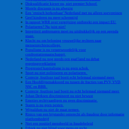
Diskwalificatie kiezer nu, niet premier Schoof.
Morele discussie is nu afwezig
Een ‘etnisch herkenbaar’ Nederland met nu alleen soevereinen
Geef kinderen nu meer schermtijd
In rapport WRR over vergrijzing ontbreekt een impact EU.
Polariseren? Nu juist niet!
Integriteit ambtenaren moet nu uitdrukkelijk op een agenda
staan.
Klacht nu om beloning vrouwelijke rechters naar
mensenrechtencollege.
Populisme is nu verantwoordelijk voor
confrontatiemaatschappij.
Nederland nu nog steeds een gaaf land na debat
regeringsverklaring
Progressief kapitalisme is nu geen schok.
Sport nu niet politiseren en polariseren.
Correcte, foutloze taal boeit echt helemaal niemand meer.
Een Hoofdlijnenakkoord nu tussen de fracties van PVV, VVD,
NSC en BBB.
Correcte, foutloze taal boeit nu echt helemaal niemand meer.
Johan Derksen discrimineert nu niet bewust
Emoties rechtvaardigen nu geen discriminatie.
Staren is nu geen pesten.
Wijnaldum nu niet de maat nemen.
Risico van een bijstander onterecht als fraudeur door informatie
platformbedrijf
Niet een positief mensbeeld in fraudebeleid
Ethiek nu niet blind voor mens en recht