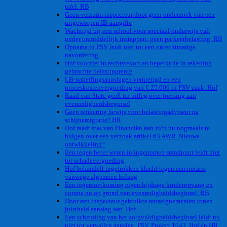
tafel. RB
Geen verzuim inspecteur door geen onderzoek van een
uitgeworpen IB-aangifte
Wachttijd bij een school voor speciaal onderwijs valt
onder onmiddellijk instappen: geen parkeerbelasting. RB
Opname in FSV leidt niet tot een onrechtmatige
navordering.
Hof voorziet in rechtstekort en beperkt de in rekening
gebrachte belastingrente
LB-naheffingsaanslagen vernietigd en een
proceskostenvergoeding van € 25.000 in FSV-zaak. Hof
Raad van State geeft nu uitleg over toetsing aan
evenredigheidsbeginsel
Geen omkering bewijs voor belastingadviseur na
schijnemigratie? HR
Hof raadt stas van Financiën aan zich nu nogmaals te
buigen over een verzoek artikel 63 AWR. Nieuwe
ontwikkeling?
Een tegen beter weten in ingenomen standpunt leidt niet
tot schadevergoeding
Hof behandelt ingetrokken klacht tegen een notaris
vanwege algemeen belang
Een tegemoetkoming eigen bijdrage kinderopvang en
corona nu op grond van evenredigheidsbeginsel. RB
Door een inspecteur gebruikte renseignementen tonen
juistheid aanslag aan. Hof
Een schending van het zorgvuldigheidsbeginsel leidt nu
niet tot vervallen aanslag. FSV. Project 1043. Hof én HR