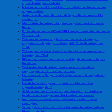
zijn de laatste jaren gedaald.
Is het wetsvoorstel Fiscaal kwalificatiebeleid rechtsvormen nu
ongrondwettig?
Antigua en Barbuda, Belize en de Seychellen nu op een EU-
zwarte lijst.
Monitorbrief belastingontwijking nu gedeeld met de Tweede
Kamer
Publicatie van ouder IB/Vpb/IBR kennisgroepstandpunten nu na
Woo verzoek.
Wetsvoorstel aanpassing fonds voor gemene rekening en
vrijgestelde beleggingsinstelling (vbi). Nu in Belastingplan
2024.
Wet aanpassing fiscaal kwalificatiebeleid rechtsvormen nu in
belastingplan 2024
IRS zet nu nieuwe stap in samenwerking datatawetenschap en
fiscalisten.
Werkinstructies Belastingdienst voor selectiemodules
aangiftesystemen IB/PVV nu openbaar.
De fiscus ziet nu ‘hoge risico’s’ bij innen van 100 miljard aan
belasting.
Fiscale behandeling van topsporters in Monaco. Een
afgunstbelasting dan?
AFM: accountants nu veel te oppervlakkig bij controles op
frauderisico. Gevolgen voor Tax Control Framework?
Nu nieuwe site van de belastingdienst voor stichting en
vereniging.
Vervang de erfbelasting nu door inkomstenbelasting volgens
filosoof. Terecht?