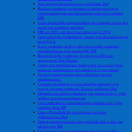
Niet uitgekeerd pensioen nu toch belast. Hof
Realiseerbaarheid voornemen tot herinvestering in
vervreemdingsjaar niet doorslaggevend voor vorming
HIR
Leidt onzakelijke kwijtschelding op leningen zonen dga
nu tot een uitdeling aan dga?
HIR uit 2005 valt door foutenleer vrij in 2016
Geen zakelijke vorderingen, waarop een afwaardering nu
mogelijk is
Is een vordering op bv’s, die een speciale computer
ontwikkelen nu echt onzakelijk? RB
Beweerderlijke vordering op een eigen BV niet
aangetoond. Hof. Fraude?
Geniet een ontwikkelaar ’trading bot’ nu terecht geen
winst uit onderneming met handel in cryptovaluta?
Nu toch winstverlaging door afpersing van een
medebewoner?
Contante stortingen op een zakelijke rekening zijn
terecht tot winst gerekend. Etnisch profileren. Hof
Ondanks een zetelverplaatsing van pensioen-bv’s: geen
heffing over pensioenkapitaal
Geen ambtshalve verminderingen ondanks een tijdig
ontdekte fout. HR
Geen giftenaftrek bij een gebruik van valse
giftkwitanties. Hof
Oud-registeraccountant mag goodwill niet in drie jaar
afschrijven. RB
Een huisarts is geen ondernemer nu zij geen enkel