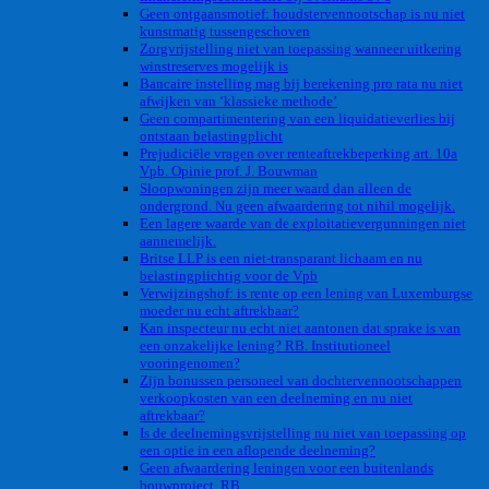
Geen ontgaansmotief: houdstervennootschap is nu niet
kunstmatig tussengeschoven
Zorgvrijstelling niet van toepassing wanneer uitkering
winstreserves mogelijk is
Bancaire instelling mag bij berekening pro rata nu niet
afwijken van ‘klassieke methode’
Geen compartimentering van een liquidatieverlies bij
ontstaan belastingplicht
Prejudiciële vragen over renteaftrekbeperking art. 10a
Vpb. Opinie prof. J. Bouwman
Sloopwoningen zijn meer waard dan alleen de
ondergrond. Nu geen afwaardering tot nihil mogelijk.
Een lagere waarde van de exploitatievergunningen niet
aannemelijk.
Britse LLP is een niet-transparant lichaam en nu
belastingplichtig voor de Vpb
Verwijzingshof: is rente op een lening van Luxemburgse
moeder nu echt aftrekbaar?
Kan inspecteur nu echt niet aantonen dat sprake is van
een onzakelijke lening? RB. Institutioneel
vooringenomen?
Zijn bonussen personeel van dochtervennootschappen
verkoopkosten van een deelneming en nu niet
aftrekbaar?
Is de deelnemingsvrijstelling nu niet van toepassing op
een optie in een aflopende deelneming?
Geen afwaardering leningen voor een buitenlands
bouwproject. RB