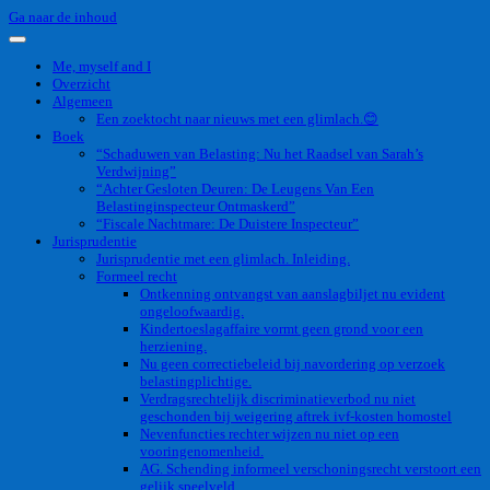
Ga naar de inhoud
Me, myself and I
Overzicht
Algemeen
Een zoektocht naar nieuws met een glimlach.😊
Boek
“Schaduwen van Belasting: Nu het Raadsel van Sarah’s
Verdwijning”
“Achter Gesloten Deuren: De Leugens Van Een
Belastinginspecteur Ontmaskerd”
“Fiscale Nachtmare: De Duistere Inspecteur”
Jurisprudentie
Jurisprudentie met een glimlach. Inleiding.
Formeel recht
Ontkenning ontvangst van aanslagbiljet nu evident
ongeloofwaardig.
Kindertoeslagaffaire vormt geen grond voor een
herziening.
Nu geen correctiebeleid bij navordering op verzoek
belastingplichtige.
Verdragsrechtelijk discriminatieverbod nu niet
geschonden bij weigering aftrek ivf-kosten homostel
Nevenfuncties rechter wijzen nu niet op een
vooringenomenheid.
AG. Schending informeel verschoningsrecht verstoort een
gelijk speelveld.