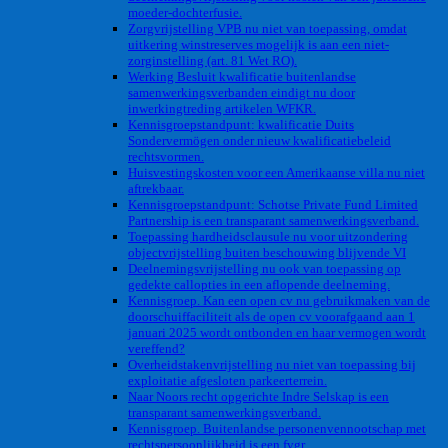
moeder-dochterfusie.
Zorgvrijstelling VPB nu niet van toepassing, omdat
uitkering winstreserves mogelijk is aan een niet-
zorginstelling (art. 81 Wet RO).
Werking Besluit kwalificatie buitenlandse
samenwerkingsverbanden eindigt nu door
inwerkingtreding artikelen WFKR.
Kennisgroepstandpunt: kwalificatie Duits
Sondervermögen onder nieuw kwalificatiebeleid
rechtsvormen.
Huisvestingskosten voor een Amerikaanse villa nu niet
aftrekbaar.
Kennisgroepstandpunt: Schotse Private Fund Limited
Partnership is een transparant samenwerkingsverband.
Toepassing hardheidsclausule nu voor uitzondering
objectvrijstelling buiten beschouwing blijvende VI
Deelnemingsvrijstelling nu ook van toepassing op
gedekte callopties in een aflopende deelneming.
Kennisgroep. Kan een open cv nu gebruikmaken van de
doorschuiffaciliteit als de open cv voorafgaand aan 1
januari 2025 wordt ontbonden en haar vermogen wordt
vereffend?
Overheidstakenvrijstelling nu niet van toepassing bij
exploitatie afgesloten parkeerterrein.
Naar Noors recht opgerichte Indre Selskap is een
transparant samenwerkingsverband.
Kennisgroep. Buitenlandse personenvennootschap met
rechtspersoonlijkheid is een fvgr