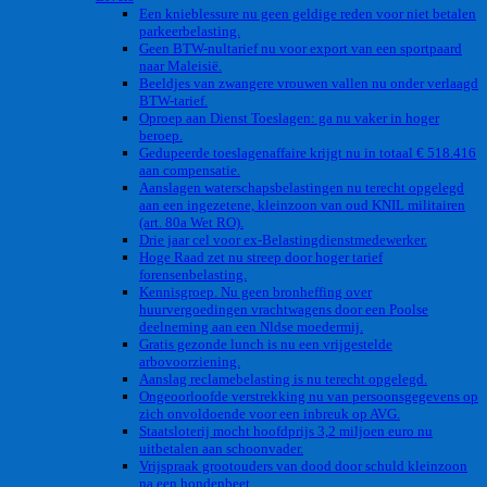
Een knieblessure nu geen geldige reden voor niet betalen
parkeerbelasting.
Geen BTW-nultarief nu voor export van een sportpaard
naar Maleisië.
Beeldjes van zwangere vrouwen vallen nu onder verlaagd
BTW-tarief.
Oproep aan Dienst Toeslagen: ga nu vaker in hoger
beroep.
Gedupeerde toeslagenaffaire krijgt nu in totaal € 518.416
aan compensatie.
Aanslagen waterschapsbelastingen nu terecht opgelegd
aan een ingezetene, kleinzoon van oud KNIL militairen
(art. 80a Wet RO).
Drie jaar cel voor ex-Belastingdienstmedewerker.
Hoge Raad zet nu streep door hoger tarief
forensenbelasting.
Kennisgroep. Nu geen bronheffing over
huurvergoedingen vrachtwagens door een Poolse
deelneming aan een Nldse moedermij.
Gratis gezonde lunch is nu een vrijgestelde
arbovoorziening.
Aanslag reclamebelasting is nu terecht opgelegd.
Ongeoorloofde verstrekking nu van persoonsgegevens op
zich onvoldoende voor een inbreuk op AVG.
Staatsloterij mocht hoofdprijs 3,2 miljoen euro nu
uitbetalen aan schoonvader.
Vrijspraak grootouders van dood door schuld kleinzoon
na een hondenbeet.