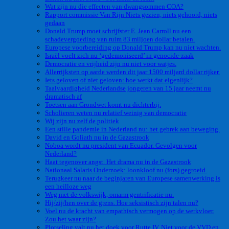
Wat zijn nu die effecten van dwangsommen COA?
Rapport commissie Van Rijn Niets gezien, niets gehoord, niets
gedaan
Donald Trump moet schrijfster E. Jean Carroll nu een
schadevergoeding van ruim 83 miljoen dollar betalen.
Europese voorbereiding op Donald Trump kan nu niet wachten.
Israël voelt zich nu ‘gedemoniseerd’ in genocide-zaak
Democratie en vrijheid zijn nu niet voor watjes.
Allerrijksten op aarde werden dit jaar 1500 miljard dollar rijker.
Iets geloven of niet geloven: hoe werkt dat eigenlijk?
Taalvaardigheid Nederlandse jongeren van 15 jaar neemt nu
dramatisch af
Toetsen aan Grondwet komt nu dichterbij.
Scholieren weten nu relatief weinig van democratie
Wij zijn nu zelf de politiek
Een stille pandemie in Nederland nu: het gebrek aan beweging.
David en Goliath nu in de Gazastrook
Noboa wordt nu president van Ecuador. Gevolgen voor
Nederland?
Haat tegenover angst. Het drama nu in de Gazastrook
Nationaal Salaris Onderzoek: loonkloof nu (fors) gegroeid.
Terugkeer nu naar de beginjaren van Europese samenwerking is
een heilloze weg
Weg met de volkswijk, omarm gentrificatie nu.
Hij/zij/hen over de grens. Hoe seksistisch zijn talen nu?
Voel nu de kracht van empathisch vermogen op de werkvloer.
Zou het waar zijn?
Plotseling valt nu het doek voor Rutte IV. Niet voor de VVD en