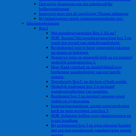
Oplegging dwangsom aan een onbehoorlijke
heffingsambtenaar
Inspecteur moet niet de ongelovige Thomas uithangen
Bij belastingrente speelt compensatiegedachte niet
Inkomstenbelasting
Box3
Wet tegenbewijsregeling Box 3. En nu?
NOB. Voorstel Wet tegenbewijsregeling box 3 nu
voedt een gevoel van onrechtvaardigheid.
Rechtsherstel voor te hoog vastgesteld inkomen
uit sparen en beleggen.
Negatieve rente op spaargeld leidt nu tot negatief
werkelijk rendement box 3.
Hoge Raad verschaft nu duidelijkheid over
berekening waardestijging van een tweede
woning.
Tegenbewijs Box3: nu the best of both worlds.
Werkelijk rendement box 3 is inclusief
waardeontwikkeling van aandelen.
Rendement box 3 nu negatief vanwege groot
verlies op cryptovaluta.
Kennisgroepstandpunt: premie zorgverzekering
heeft nu geen gevolgen voor box 3
NOB: forfaitaire heffing over vakantiewoning nu
is niet houdbaar.
Bij rechtsherstel box 3 nu geen rekening houden
met een niet-gerealiseerde waardestijging tweede
woning.