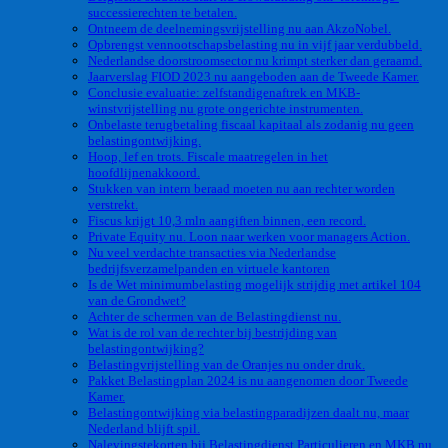
successierechten te betalen.
Ontneem de deelnemingsvrijstelling nu aan AkzoNobel.
Opbrengst vennootschapsbelasting nu in vijf jaar verdubbeld.
Nederlandse doorstroomsector nu krimpt sterker dan geraamd.
Jaarverslag FIOD 2023 nu aangeboden aan de Tweede Kamer.
Conclusie evaluatie: zelfstandigenaftrek en MKB-
winstvrijstelling nu grote ongerichte instrumenten.
Onbelaste terugbetaling fiscaal kapitaal als zodanig nu geen
belastingontwijking.
Hoop, lef en trots. Fiscale maatregelen in het
hoofdlijnenakkoord.
Stukken van intern beraad moeten nu aan rechter worden
verstrekt.
Fiscus krijgt 10,3 mln aangiften binnen, een record.
Private Equity nu. Loon naar werken voor managers Action.
Nu veel verdachte transacties via Nederlandse
bedrijfsverzamelpanden en virtuele kantoren
Is de Wet minimumbelasting mogelijk strijdig met artikel 104
van de Grondwet?
Achter de schermen van de Belastingdienst nu.
Wat is de rol van de rechter bij bestrijding van
belastingontwijking?
Belastingvrijstelling van de Oranjes nu onder druk.
Pakket Belastingplan 2024 is nu aangenomen door Tweede
Kamer.
Belastingontwijking via belastingparadijzen daalt nu, maar
Nederland blijft spil.
Nalevingstekorten bij Belastingdienst Particulieren en MKB nu