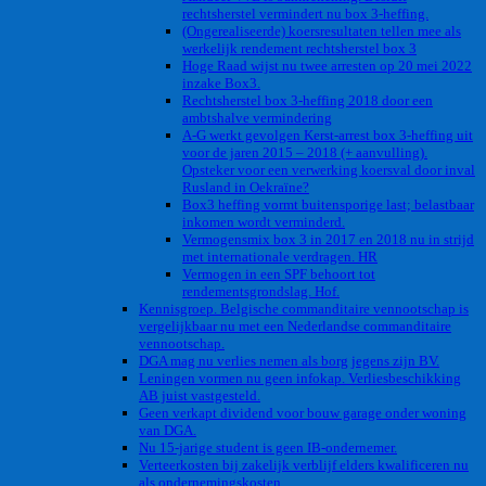
rechtsherstel vermindert nu box 3-heffing.
(Ongerealiseerde) koersresultaten tellen mee als
werkelijk rendement rechtsherstel box 3
Hoge Raad wijst nu twee arresten op 20 mei 2022
inzake Box3.
Rechtsherstel box 3-heffing 2018 door een
ambtshalve vermindering
A-G werkt gevolgen Kerst-arrest box 3-heffing uit
voor de jaren 2015 – 2018 (+ aanvulling).
Opsteker voor een verwerking koersval door inval
Rusland in Oekraïne?
Box3 heffing vormt buitensporige last; belastbaar
inkomen wordt verminderd.
Vermogensmix box 3 in 2017 en 2018 nu in strijd
met internationale verdragen. HR
Vermogen in een SPF behoort tot
rendementsgrondslag. Hof.
Kennisgroep. Belgische commanditaire vennootschap is
vergelijkbaar nu met een Nederlandse commanditaire
vennootschap.
DGA mag nu verlies nemen als borg jegens zijn BV.
Leningen vormen nu geen infokap. Verliesbeschikking
AB juist vastgesteld.
Geen verkapt dividend voor bouw garage onder woning
van DGA.
Nu 15-jarige student is geen IB-ondernemer.
Verteerkosten bij zakelijk verblijf elders kwalificeren nu
als ondernemingskosten.