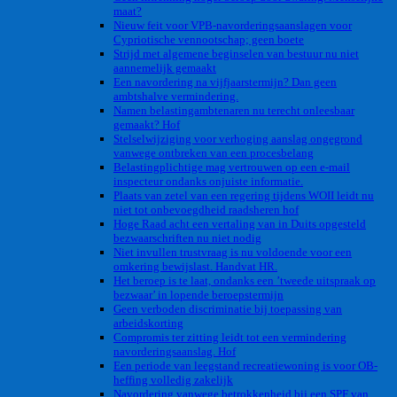
maat?
Nieuw feit voor VPB-navorderingsaanslagen voor
Cypriotische vennootschap; geen boete
Strijd met algemene beginselen van bestuur nu niet
aannemelijk gemaakt
Een navordering na vijfjaarstermijn? Dan geen
ambtshalve vermindering.
Namen belastingambtenaren nu terecht onleesbaar
gemaakt? Hof
Stelselwijziging voor verhoging aanslag ongegrond
vanwege ontbreken van een procesbelang
Belastingplichtige mag vertrouwen op een e-mail
inspecteur ondanks onjuiste informatie.
Plaats van zetel van een regering tijdens WOII leidt nu
niet tot onbevoegdheid raadsheren hof
Hoge Raad acht een vertaling van in Duits opgesteld
bezwaarschriften nu niet nodig
Niet invullen trustvraag is nu voldoende voor een
omkering bewijslast. Handvat HR.
Het beroep is te laat, ondanks een ’tweede uitspraak op
bezwaar’ in lopende beroepstermijn
Geen verboden discriminatie bij toepassing van
arbeidskorting
Compromis ter zitting leidt tot een vermindering
navorderingsaanslag. Hof
Een periode van leegstand recreatiewoning is voor OB-
heffing volledig zakelijk
Navordering vanwege betrokkenheid bij een SPF van