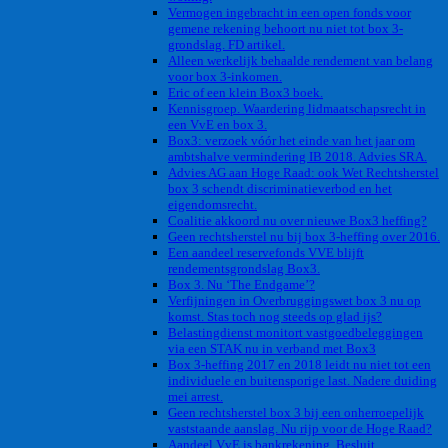
Vermogen ingebracht in een open fonds voor
gemene rekening behoort nu niet tot box 3-
grondslag. FD artikel.
Alleen werkelijk behaalde rendement van belang
voor box 3-inkomen.
Eric of een klein Box3 boek.
Kennisgroep. Waardering lidmaatschapsrecht in
een VvE en box 3.
Box3: verzoek vóór het einde van het jaar om
ambtshalve vermindering IB 2018. Advies SRA.
Advies AG aan Hoge Raad: ook Wet Rechtsherstel
box 3 schendt discriminatieverbod en het
eigendomsrecht.
Coalitie akkoord nu over nieuwe Box3 heffing?
Geen rechtsherstel nu bij box 3-heffing over 2016.
Een aandeel reservefonds VVE blijft
rendementsgrondslag Box3.
Box 3. Nu ‘The Endgame’?
Verfijningen in Overbruggingswet box 3 nu op
komst. Stas toch nog steeds op glad ijs?
Belastingdienst monitort vastgoedbeleggingen
via een STAK nu in verband met Box3
Box 3-heffing 2017 en 2018 leidt nu niet tot een
individuele en buitensporige last. Nadere duiding
mei arrest.
Geen rechtsherstel box 3 bij een onherroepelijk
vaststaande aanslag. Nu rijp voor de Hoge Raad?
Aandeel VvE is bankrekening. Besluit