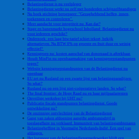
Belastingdienst is nu veelpleger
Belastingdienst werkt nu zelf met honderden schijnzelfstandigen
Nu boek stichting beroepseer: “Gezaghebbend heffen, innen,
toekennen en controleren”.
Meer aandacht voor integriteit nu. Kan dat?
Stage en banenmarkt hogeschool Inholland: Belastingdienst nu
voor iedereen geschikt?
Onderzoek: een laag btw-tarief schiet tekort, bekijk
alternatieven. Nu BTW 0% op groente en fruit duur en weinig
effectief?
Kennisgroep nu: kosten aanschaf van donorzaad is aftrekbaar.
Houdt MinFin nu openbaarmaking van kennisgroepstandpunten
tegen?
Website kennisgroepstandpunten van de Belastingdienst nu
openbaar
EU zet nu Rusland op een zwarte lijst van belastingparadijzen.
So what?
Rusland nu op een lijst niet-coöperatieve landen. So what?
The final frontier: de Hoge Raad nu en haar mijlpaalarresten
Onveilige werksfeer bij UHT nu?
Publicatie fiscale standpunten belastingdienst. Goede
ontwikkeling nu?
De onzinnige ontvlechting van de Belastingdienst
Gang van zaken afdoening aangifte ambtsmisdrijf in
toeslagaffaire nu verklaard. Immuniteit van belastingambtenaren
Belastingheffing in Voormalig Nederlands-Indië. Een spel van
afdingen.
Het logspoor van de belastingdienstmedewerker blijft een