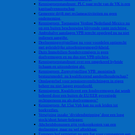
Kennisgroepstandpunt: PLC naar recht van de VK is een
kapitaalvennootschap
Gemeente drijft met reclameactiviteiten nu geen
onderneming.
Kennisgroep. Toepassing Verdrag Nederland-Mexico nu
op een buiten beschouwing blijvende vaste inrichting.
Ambtshalve aanslagen VPB terecht opgelegd nu na niet
indienen aangifte.
Deelnemingsvrijstelling nu voor voordelen optierecht
met geleidelijke uitoefeningsmogelijkheid.
Duits Immobilien-Sondervermögen is geen
doelvermogen en nu dus niet VPB-plichtig.
Kennisgroepstandpunt over een omgekeerd hybride
lichaam en uitzondering abi.
Kennisgroep. Zorgvrijstelling VPB: monistisch
bestuursmodel: nu kwalificerend aandeelhouderschap?
Omslagstelsel voor pensioenverplichtingen in eigen
beheer nu niet langer geoorloofd.
Kennisgroep. Kwalificeert een fondsvermogen dat wordt
beheerd door een buiten de EU/EER gevestigde
rechtspersoon nu als doelvermogen?
Kennisgroep. Art 15ai Vpb kan nu ook leiden tot
boekverlies.
Verwijzing inzake ‘dividendstripping’ door een long
stock/short future-belegger.
Afscheidsbonussen zijn verkoopkosten van een
deelneming, maar nu wel aftrekbaar.
Europees hof vernietigt nu een fiat voor coronasteun aan