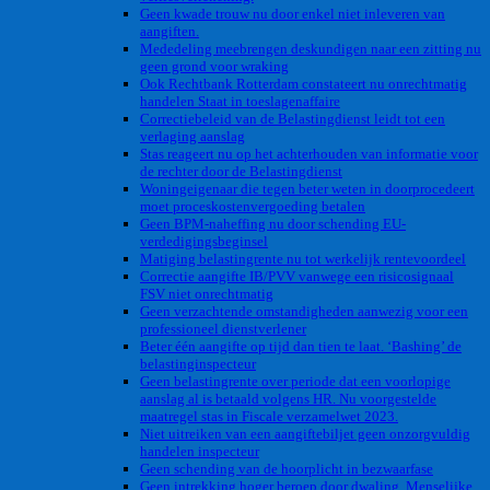
Geen kwade trouw nu door enkel niet inleveren van
aangiften.
Mededeling meebrengen deskundigen naar een zitting nu
geen grond voor wraking
Ook Rechtbank Rotterdam constateert nu onrechtmatig
handelen Staat in toeslagenaffaire
Correctiebeleid van de Belastingdienst leidt tot een
verlaging aanslag
Stas reageert nu op het achterhouden van informatie voor
de rechter door de Belastingdienst
Woningeigenaar die tegen beter weten in doorprocedeert
moet proceskostenvergoeding betalen
Geen BPM-naheffing nu door schending EU-
verdedigingsbeginsel
Matiging belastingrente nu tot werkelijk rentevoordeel
Correctie aangifte IB/PVV vanwege een risicosignaal
FSV niet onrechtmatig
Geen verzachtende omstandigheden aanwezig voor een
professioneel dienstverlener
Beter één aangifte op tijd dan tien te laat. ‘Bashing’ de
belastinginspecteur
Geen belastingrente over periode dat een voorlopige
aanslag al is betaald volgens HR. Nu voorgestelde
maatregel stas in Fiscale verzamelwet 2023.
Niet uitreiken van een aangiftebiljet geen onzorgvuldig
handelen inspecteur
Geen schending van de hoorplicht in bezwaarfase
Geen intrekking hoger beroep door dwaling. Menselijke