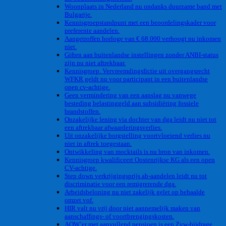
Woonplaats in Nederland nu ondanks duurzame band met
Bulgarije.
Kennisgroepstandpunt met een beoordelingskader voor
preferente aandelen.
Aangetroffen horloge van € 68.000 verhoogt nu inkomen
niet.
Giften aan buitenlandse instellingen zonder ANBI-status
zijn nu niet aftrekbaar.
Kennisgroep. Vervreemdingsfictie uit overgangsrecht
WFKR geldt nu voor participant in een buitenlandse
open cv-achtige.
Geen vermindering van een aanslag nu vanwege
besteding belastinggeld aan subsidiëring fossiele
brandstoffen.
Onzakelijke lening via dochter van dga leidt nu niet tot
een aftrekbaar afwaarderingsverlies.
Uit onzakelijke borgstelling voortvloeiend verlies nu
niet in aftrek toegestaan.
Ontwikkeling van mocktails is nu bron van inkomen.
Kennisgroep kwalificeert Oostenrijkse KG als een open
CV-achtige.
Step down verkrijgingsprijs ab-aandelen leidt nu tot
discriminatie voor een remigrerende dga.
Arbeidsbeloning nu niet zakelijk gelet op behaalde
omzet vof.
HIR valt nu vrij door niet aannemelijk maken van
aanschaffings- of voortbrengingskosten.
AOW’er met aanvullend pensioen is een Zvw-bijdrage