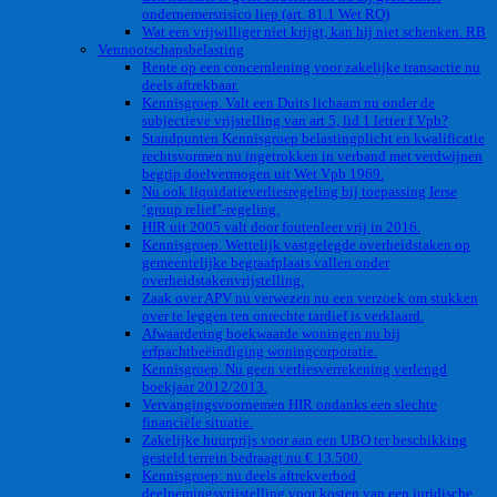
ondernemersrisico liep (art. 81.1 Wet RO)
Wat een vrijwilliger niet krijgt, kan hij niet schenken. RB
Vennootschapsbelasting
Rente op een concernlening voor zakelijke transactie nu
deels aftrekbaar.
Kennisgroep. Valt een Duits lichaam nu onder de
subjectieve vrijstelling van art 5, lid 1 letter f Vpb?
Standpunten Kennisgroep belastingplicht en kwalificatie
rechtsvormen nu ingetrokken in verband met verdwijnen
begrip doelvermogen uit Wet Vpb 1969.
Nu ook liquidatieverliesregeling bij toepassing Ierse
‘group relief’-regeling.
HIR uit 2005 valt door foutenleer vrij in 2016.
Kennisgroep. Wettelijk vastgelegde overheidstaken op
gemeentelijke begraafplaats vallen onder
overheidstakenvrijstelling.
Zaak over APV nu verwezen nu een verzoek om stukken
over te leggen ten onrechte tardief is verklaard.
Afwaardering boekwaarde woningen nu bij
erfpachtbeëindiging woningcorporatie.
Kennisgroep. Nu geen verliesverrekening verlengd
boekjaar 2012/2013.
Vervangingsvoornemen HIR ondanks een slechte
financiële situatie.
Zakelijke huurprijs voor aan een UBO ter beschikking
gesteld terrein bedraagt nu € 13.500.
Kennisgroep: nu deels aftrekverbod
deelnemingsvrijstelling voor kosten van een juridische