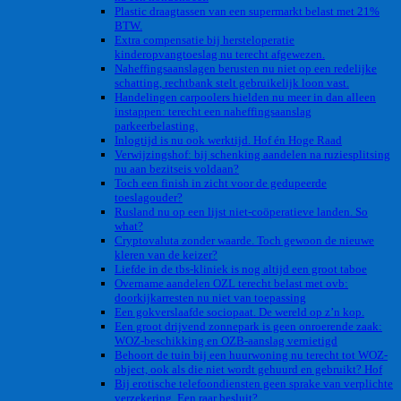
Plastic draagtassen van een supermarkt belast met 21%
BTW.
Extra compensatie bij hersteloperatie
kinderopvangtoeslag nu terecht afgewezen.
Naheffingsaanslagen berusten nu niet op een redelijke
schatting, rechtbank stelt gebruikelijk loon vast.
Handelingen carpoolers hielden nu meer in dan alleen
instappen: terecht een naheffingsaanslag
parkeerbelasting.
Inlogtijd is nu ook werktijd. Hof én Hoge Raad
Verwijzingshof: bij schenking aandelen na ruziesplitsing
nu aan bezitseis voldaan?
Toch een finish in zicht voor de gedupeerde
toeslagouder?
Rusland nu op een lijst niet-coöperatieve landen. So
what?
Cryptovaluta zonder waarde. Toch gewoon de nieuwe
kleren van de keizer?
Liefde in de tbs-kliniek is nog altijd een groot taboe
Overname aandelen OZL terecht belast met ovb:
doorkijkarresten nu niet van toepassing
Een gokverslaafde sociopaat. De wereld op z’n kop.
Een groot drijvend zonnepark is geen onroerende zaak:
WOZ-beschikking en OZB-aanslag vernietigd
Behoort de tuin bij een huurwoning nu terecht tot WOZ-
object, ook als die niet wordt gehuurd en gebruikt? Hof
Bij erotische telefoondiensten geen sprake van verplichte
verzekering. Een raar besluit?