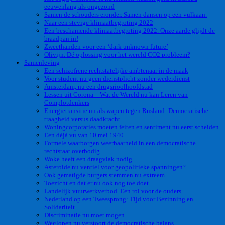
eeuwenlang als ongezond
Samen de schouders eronder. Samen dansen op een vulkaan.
Naar een stevige klimaatbegroting 2022
Een beschamende klimaatbegroting 2022. Onze aarde glijdt de
braadpan in!
Zweethanden voor een ‘dark unknown future’
Olivijn. Dé oplossing voor het wereld CO2 probleem?
Samenleving
Een schizofrene rechtstatelijke ambtenaar in de maak
Voor student nu geen dienstplicht zonder wederdienst
Amsterdam, nu een drugsrioolhoofdstad
Lessen uit Corona – Wat de Wereld nu kan Leren van
Complotdenkers
Energietransitie nu als wapen tegen Rusland: Democratische
traagheid versus daadkracht
Woningcorporaties moeten feiten en sentiment nu eerst scheiden.
Een déjà vu van 10 mei 1940.
Formele waarborgen weerbaarheid in een democratische
rechtstaat overbodig.
Woke heeft een draagvlak nodig.
Asteroide nu ventiel voor geopolitieke spanningen?
Ook gematigde burgers stemmen nu extreem
Toezicht en dat er nu ook nog toe doet.
Landelijk vuurwerkverbod. Een rol voor de ouders.
Nederland op een Tweesprong: Tijd voor Bezinning en
Solidariteit
Discriminatie nu moet mogen
Weglopen nu verstoort de democratische balans.