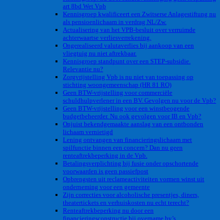
art 8bd Wet Vpb
Kennisgroep kwalificeert een Zwitserse Anlagestiftung nu
als pensioenlichaam in verdrag NL/Zw.
Actualisering van het VPB-besluit over verruimde
achterwaartse verliesverrekening.
Ongerealiseerd valutaverlies bij aankoop van een
vliegtuig nu niet aftrekbaar.
Kennisgroep standpunt over een STEP-subsidie.
Relevantie nu?
Zorgvrijstelling Vpb is nu niet van toepassing op
stichting woongemeenschap (HR 81 RO)
Geen BTW-vrijstelling voor commerciële
schuldhulpverlener in een BV. Gevolgen nu voor de Vpb?
Geen BTW-vrijstelling voor een winstbeogende
budgetbeheerder. Nu ook gevolgen voor IB en Vpb?
Onjuist bekendgemaakte aanslag van een ontbonden
lichaam vernietigd
Lening ontvangen van financieringslichaam met
spilfunctie binnen een concern? Dan nu geen
renteaftrekbeperking in de Vpb.
Betalingsverplichting bij fusie onder opschortende
voorwaarden is geen passiefpost
Opbrengsten uit reclameactiviteiten vormen winst uit
onderneming voor een gemeente
Zijn correcties voor alcoholische presentjes, diners,
theatertickets en verhuiskosten nu echt terecht?
Renteaftrekbeperking nu door een
financieringsconstructie bij overname bv’s