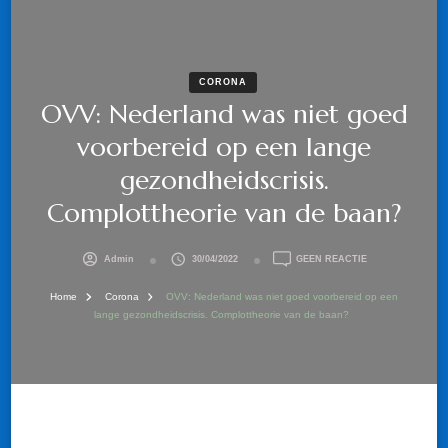
CORONA
OVV: Nederland was niet goed
voorbereid op een lange
gezondheidscrisis.
Complottheorie van de baan?
OP
Admin
30/04/2022
GEEN REACTIE
OVV:
NEDERLAND
Home
Corona
OVV: Nederland was niet goed voorbereid op een
WAS
lange gezondheidscrisis. Complottheorie van de baan?
NIET
GOED
VOORBEREID
OP
EEN
LANGE
GEZONDHEIDSCRI
COMPLOTTHEOR
VAN