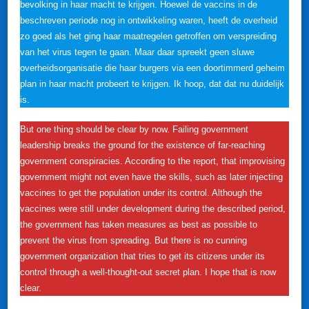
bevolking in haar macht te krijgen. Hoewel de vaccins in de
beschreven periode nog in ontwikkeling waren, heeft de overheid
zo goed als het ging haar maatregelen getroffen om verspreiding
van het virus tegen te gaan. Maar daar spreekt geen sluwe
overheidsorganisatie die haar burgers via een doortimmerd geheim
plan in haar macht probeert te krijgen. Ik hoop, dat dat nu duidelijk
is.
But one thing should be clear by now. Failing government
leadership breaks the ground for the existence of far-reaching
government conspiracies. According to the report, that improvising
government might not even have the skills, such as later injecting
vaccines to get the population under its control. Although the
vaccines were still under development during the described period,
the government has taken measures as best as possible to
prevent the virus from spreading. But there is no cunning
government organization that tries to get its citizens under its
control through a well-thought-out secret plan. I hope that is now
clear.