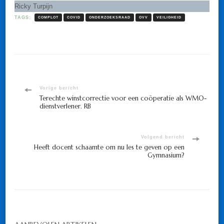
Ricky Turpijn
TAGS:
COMPLOT
COVID
ONDERZOEKSRAAD
OVV
VEILIGHEID
Bericht
Vorige bericht
Terechte winstcorrectie voor een coöperatie als WMO-
dienstverlener. RB
navigatie
Volgend bericht
Heeft docent schaamte om nu les te geven op een
Gymnasium?