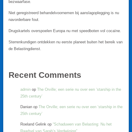
bezwaarfase.
Niet geregistreerd behandelvoornemen bij aanslagoplegging is nu
navorderbare fout.
Drugskartels overspoelen Europa nu met speedboten vol cocaïne.
Sterrenkundigen ontdekken nu eerste planeet buiten het bereik van
de Belastingdienst.
Recent Comments
admin
op
The Orville; een serie nu over een ‘starship in the
25th century’
Danian
op
The Orville; een serie nu over een ‘starship in the
25th century’
Roeland Gelink
op
“Schaduwen van Belasting: Nu het
Raadsel van Sarah’s Verdwijning”