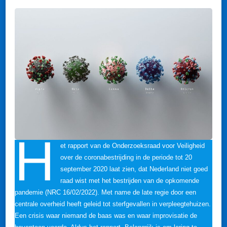
DE
BAAN?
H
et rapport van de Onderzoeksraad voor Veiligheid
over de coronabestrijding in de periode tot 20
september 2020 laat zien, dat Nederland niet goed
raad wist met het bestrijden van de opkomende
pandemie (NRC 16/02/2022). Met name de late regie door een
centrale overheid heeft geleid tot sterfgevallen in verpleegtehuizen.
Een crisis waar niemand de baas was en waar improvisatie de