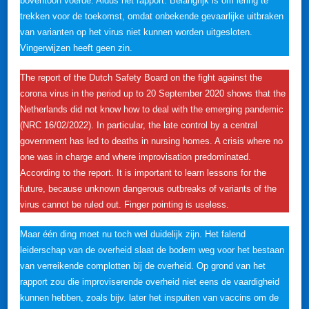
boventoon voerde. Aldus het rapport. Belangrijk is om lering te
trekken voor de toekomst, omdat onbekende gevaarlijke uitbraken
van varianten op het virus niet kunnen worden uitgesloten.
Vingerwijzen heeft geen zin.
The report of the Dutch Safety Board on the fight against the
corona virus in the period up to 20 September 2020 shows that the
Netherlands did not know how to deal with the emerging pandemic
(NRC 16/02/2022). In particular, the late control by a central
government has led to deaths in nursing homes. A crisis where no
one was in charge and where improvisation predominated.
According to the report. It is important to learn lessons for the
future, because unknown dangerous outbreaks of variants of the
virus cannot be ruled out. Finger pointing is useless.
Maar één ding moet nu toch wel duidelijk zijn. Het falend
leiderschap van de overheid slaat de bodem weg voor het bestaan
van verreikende complotten bij de overheid. Op grond van het
rapport zou die improviserende overheid niet eens de vaardigheid
kunnen hebben, zoals bijv. later het inspuiten van vaccins om de