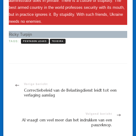
administrator does in private. There is a culture of stupidity. The
best armed country in the world professes security with its mouth,
but in practice ignores it. By stupidity. With such friends, Ukraine
needs no enemies.
Ricky Turpijn
TAGS:
PENTAGON LEAKS
TEXEIRA
Bericht
Vorige bericht
Correctiebeleid van de Belastingdienst leidt tot een
verlaging aanslag
navigatie
Volgend bericht
AI vraagt om veel meer dan het indrukken van een
pauzeknop.