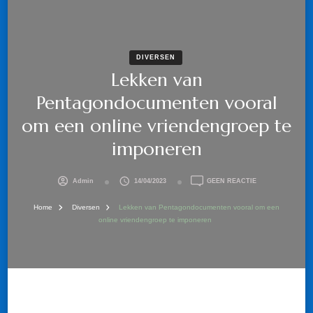
DIVERSEN
Lekken van
Pentagondocumenten vooral
om een online vriendengroep te
imponeren
OP
Admin
14/04/2023
GEEN REACTIE
LEKKEN
VAN
Home
Diversen
Lekken van Pentagondocumenten vooral om een
PENTAGONDOCU
online vriendengroep te imponeren
VOORAL
OM
EEN
ONLINE
VRIENDENGROEP
TE
IMPONEREN