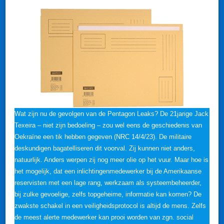
Wat zijn nu de gevolgen van de Pentagon Leaks? De 21jarige Jack
Texeira – niet zijn bedoeling – zou wel eens de geschiedenis van
Oekraïne een tik hebben gegeven (NRC 14/4/23). De militaire
deskundigen bagatelliseren dit voorval. Zij kunnen niet anders,
natuurlijk. Anders werpen zij nog meer olie op het vuur. Maar hoe is
het mogelijk, dat een inlichtingenmedewerker bij de Amerikaanse
reservisten met een lage rang, werkzaam als systeembeheerder,
bij zulke gevoelige, zelfs topgeheime, informatie kan komen? De
zwakste schakel in een veiligheidsprotocol is altijd de mens. Zelfs
de meest alerte medewerker kan prooi worden van zgn. social