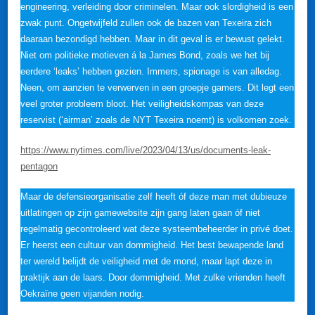
engineering, verleiding door criminelen. Maar ook slordigheid is een
zwak punt. Ongetwijfeld zullen ook de bazen van Texeira zich
daaraan bezondigd hebben. Maar in dit geval is er bewust gelekt.
Niet om politieke motieven á la James Bond, zoals we het bij
eerdere ‘leaks’ hebben gezien. Immers, spionage is van alledag.
Neen, om aanzien te verwerven in een groepje gamers. Dit legt een
veel groter probleem bloot. Het veiligheidskompas van deze
reservist (‘airman’ zoals de NYT Texeira noemt) is volkomen zoek.
https://www.nytimes.com/live/2023/04/13/us/documents-leak-
pentagon
Maar de defensieorganisatie zelf heeft óf deze man met dubieuze
uitlatingen op zijn gamewebsite zijn gang laten gaan óf niet
regelmatig gecontroleerd wat deze systeembeheerder in privé doet.
Er heerst een cultuur van dommigheid. Het best bewapende land
ter wereld belijdt de veiligheid met de mond, maar lapt deze in
praktijk aan de laars. Door dommigheid. Met zulke vrienden heeft
Oekraïne geen vijanden nodig.