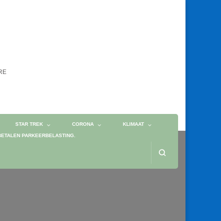
ORE
STAR TREK
CORONA
KLIMAAT
BETALEN PARKEERBELASTING.