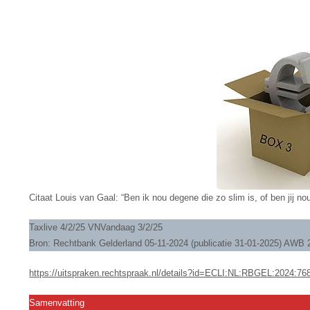
RENDEMENT
BOX
3.
Citaat Louis van Gaal: “Ben ik nou degene die zo slim is, of ben jij n
Taxlive 4/2/25 VNVandaag 3/2/25
Bron: Rechtbank Gelderland 05-11-2024 (publicatie 31-01-2025) A
https://uitspraken.rechtspraak.nl/details?id=ECLI:NL:RBGEL:2024:76
Samenvatting