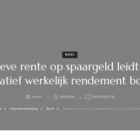
BOX3
eve rente op spaargeld leidt
atief werkelijk rendement bo
OP
Admin
14/02/2025
GEEN REACTIE
NEGATIEVE
RENTE
ie
Inkomstenbelasting
Box3
Negatieve rente op spaargeld leidt nu tot negatief we
OP
SPAARGELD
LEIDT
NU
TOT
NEGATIEF
WERKELIJK