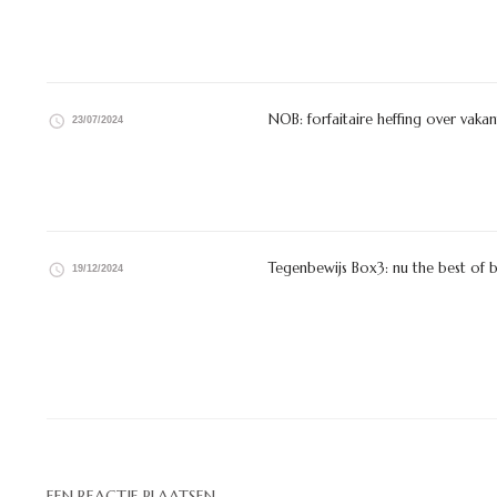
NOB: forfaitaire heffing over vaka
23/07/2024
Tegenbewijs Box3: nu the best of 
19/12/2024
EEN REACTIE PLAATSEN