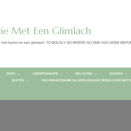
tie Met Een Glimlach
calist met humor en een glimlach: TO BOLDLY GO WHERE NO ONE HAS GONE BEF
BOEK
JURISPRUDENTIE
BELASTING
SCIENCE
QUOTES
EEN KNIEBLESSURE NU GEEN GELDIGE REDEN VOOR NIET 