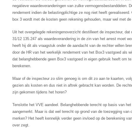
negatieve waardeveranderingen van zulke vermogensbestanddelen. De
rendement indien de belastingplichtige ze nog niet heeft gerealiseerd. O
box 3 wordt met de kosten geen rekening gehouden, maar wel met de r
Uit het overgelegde rekeningenoverzicht destilleert de inspecteur, da
31/12 135.247 als waardeverandering in de zin van het arrest moet wo
heeft hij dit als vraagstuk onder de aandacht van de rechter willen bre
door de HR van het werkelijk rendement van het Box3 vastgoed als w
dat belanghebbende geen Box3 vastgoed in eigen gebruik heeft om te 
berekenen.
Maar of de inspecteur zo slim genoeg is om dit zo aan te kaarten, volg
gezien als kosten en dus niet in aftrek gebracht kan worden. De rechter
zijn gekomen tijdens het horen?
Tenslotte het VVE aandeel. Belanghebbende terecht op basis van het
aangemerkt. Maar is dat wel terecht op grond van de toezegging van d
merken? Het heeft kennelijk verder geen invloed op de berekening va
over zegt.