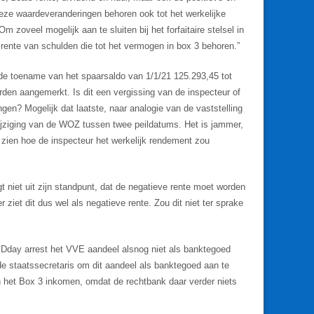
ze waardeveranderingen behoren ook tot het werkelijke
m zoveel mogelijk aan te sluiten bij het forfaitaire stelsel in
ente van schulden die tot het vermogen in box 3 behoren.”
t de toename van het spaarsaldo van 1/1/21 125.293,45 tot
rden aangemerkt. Is dit een vergissing van de inspecteur of
ngen? Mogelijk dat laatste, naar analogie van de vaststelling
ijziging van de WOZ tussen twee peildatums. Het is jammer,
zien hoe de inspecteur het werkelijk rendement zou
t niet uit zijn standpunt, dat de negatieve rente moet worden
 ziet dit dus wel als negatieve rente. Zou dit niet ter sprake
 Dday arrest het VVE aandeel alsnog niet als banktegoed
e staatssecretaris om dit aandeel als banktegoed aan te
n het Box 3 inkomen, omdat de rechtbank daar verder niets