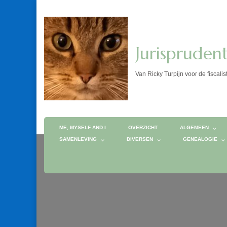
Jurispruden
Van Ricky Turpijn voor de fis
ME, MYSELF AND I
OVERZICHT
ALGEMEEN
SAMENLEVING
DIVERSEN
GENEALOGIE