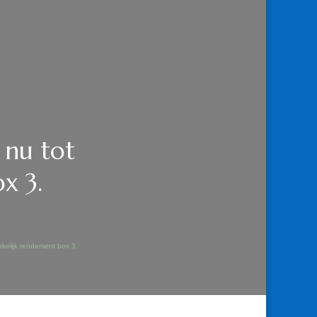
 nu tot
x 3.
rkelijk rendement box 3.