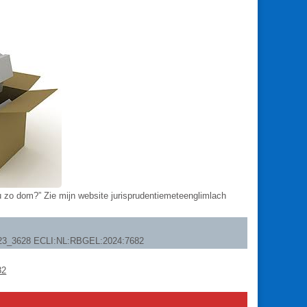
ou zo dom?” Zie mijn website jurisprudentiemeteenglimlach
WB 23_3628 ECLI:NL:RBGEL:2024:7682
82