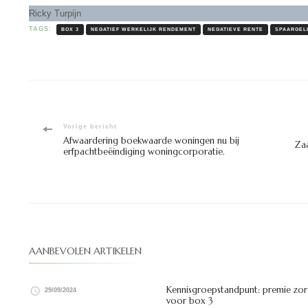
Ricky Turpijn
TAGS:
BOX 3
NEGATIEF WERKELIJK RENDEMENT
NEGATIEVE RENTE
SPAARGEL
Bericht
Vorige bericht
Afwaardering boekwaarde woningen nu bij
Zaa
erfpachtbeëindiging woningcorporatie.
navigatie
AANBEVOLEN ARTIKELEN
Kennisgroepstandpunt: premie zor
29/09/2024
voor box 3