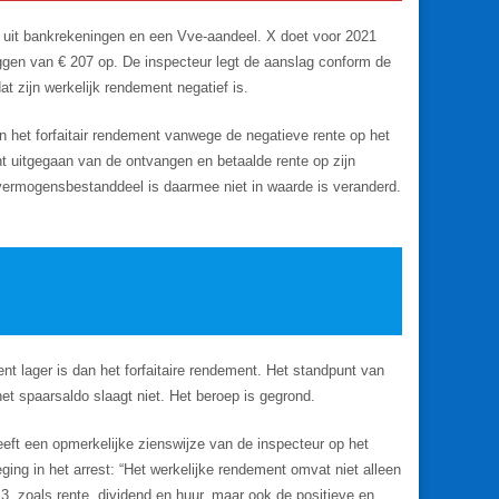
 uit bankrekeningen en een Vve-aandeel. X doet voor 2021
ggen van € 207 op. De inspecteur legt de aanslag conform de
at zijn werkelijk rendement negatief is.
n het forfaitair rendement vanwege de negatieve rente op het
ht uitgegaan van de ontvangen en betaalde rente op zijn
ermogensbestanddeel is daarmee niet in waarde is veranderd.
t lager is dan het forfaitaire rendement. Het standpunt van
t spaarsaldo slaagt niet. Het beroep is gegrond.
eeft een opmerkelijke zienswijze van de inspecteur op het
ing in het arrest: “Het werkelijke rendement omvat niet alleen
, zoals rente, dividend en huur, maar ook de positieve en