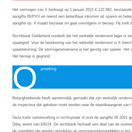
Het vermogen van X bedraagt op 1 januari 2021 € 132.882, bestaande
aangifte IB/PVV en neemt een belastbaar inkomen uit sparen en bele
aangifte op. X maakt bezwaar en gaat vervolgens in beroep. Hij stelt d
Rechtbank Gelderland oordeelt dat het werkelijk rendement lager is da
spaargeld. Voor de berekening van het werkelijk rendement is X terec
spaarrekening. De vermogenstoename is het gevolg van sparen. Het v
Het beroep is gegrond.
O
pmerking
Belanghebbende heeft aannemelijk gemaakt dat zijn werkelijk rendemen
de inspecteur dat gekeken moet worden naar de waardeaangroei van he
Deze korte samenvatting in rechtspraak.nl over de aangifte IB 2021 g
Dday arrest van 6/6/24. De rechtbank herhaalt een deel van de overweg
de voordelen die worden getrokken uit vermogensbestanddelen in box 3