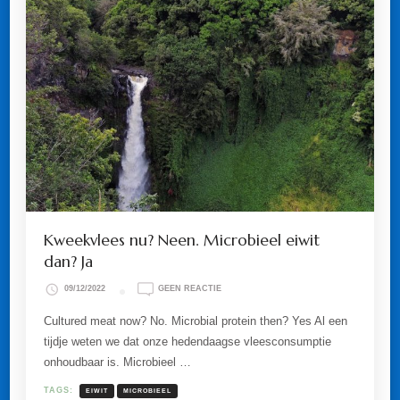
Kweekvlees nu? Neen. Microbieel eiwit
dan? Ja
OP
09/12/2022
GEEN REACTIE
KWEEKVLEES
NU?
Cultured meat now? No. Microbial protein then? Yes Al een
NEEN.
tijdje weten we dat onze hedendaagse vleesconsumptie
MICROBIEEL
EIWIT
onhoudbaar is. Microbieel …
DAN?
JA
TAGS:
EIWIT
MICROBIEEL