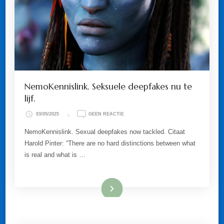
NemoKennislink. Seksuele deepfakes nu te
lijf.
OP
03/05/2025
GEEN REACTIE
NEMOKENNISLINK.
SEKSUELE
NemoKennislink. Sexual deepfakes now tackled. Citaat
DEEPFAKES
Harold Pinter: “There are no hard distinctions between what
NU
TE
is real and what is …
LIJF.
Lees meer