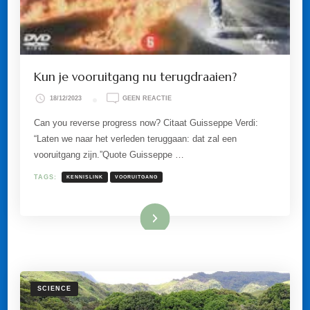
Kun je vooruitgang nu terugdraaien?
OP
18/12/2023
GEEN REACTIE
KUN
JE
Can you reverse progress now? Citaat Guisseppe Verdi:
VOORUITGANG
“Laten we naar het verleden teruggaan: dat zal een
NU
TERUGDRAAIEN?
vooruitgang zijn.”Quote Guisseppe …
TAGS:
KENNISLINK
VOORUITGANG
Lees meer
SCIENCE