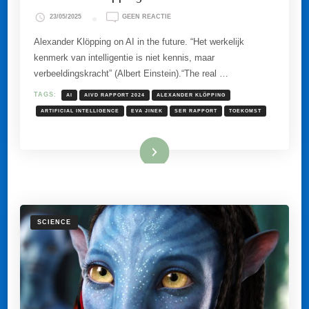
OP
23/05/2025
GEEN REACTIE
ALEXANDER
KLÖPPING
Alexander Klöpping on AI in the future. “Het werkelijk
OVER
kenmerk van intelligentie is niet kennis, maar
AI
IN
verbeeldingskracht” (Albert Einstein).“The real …
DE
TOEKOMST.
TAGS:
AI
AIVD RAPPORT 2024
ALEXANDER KLÖPPING
ARTIFICIAL INTELLIGENCE
EVA JINEK
SER RAPPORT
TOEKOMST
Lees meer
SCIENCE