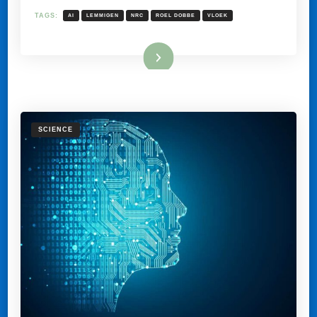
VLOEK
VAN
TAGS:
AI
LEMMIGEN
NRC
ROEL DOBBE
VLOEK
AI
ONTLOPEN
Lees meer
SCIENCE