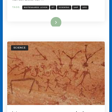
GEEN
BUITENAARDS
TAGS:
BUITENAARDS LEVEN
ET
SCIENTAS
UAP
UFO
LEVEN
ONTDEKT?
Lees meer
SCIENCE