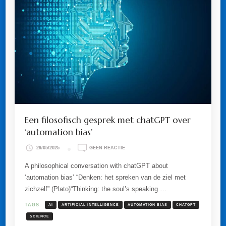
Een filosofisch gesprek met chatGPT over
‘automation bias’
OP
29/05/2025
GEEN REACTIE
EEN
FILOSOFISCH
A philosophical conversation with chatGPT about
GESPREK
‘automation bias’ “Denken: het spreken van de ziel met
MET
CHATGPT
zichzelf” (Plato)“Thinking: the soul’s speaking …
OVER
‘AUTOMATION
TAGS:
AI
ARTIFICIAL INTELLIGENCE
AUTOMATION BIAS
CHATGPT
BIAS’
SCIENCE