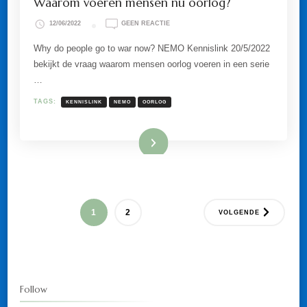
Waarom voeren mensen nu oorlog?
OP
12/06/2022
GEEN REACTIE
WAAROM
VOEREN
Why do people go to war now? NEMO Kennislink 20/5/2022
MENSEN
bekijkt de vraag waarom mensen oorlog voeren in een serie
NU
OORLOG?
…
TAGS:
KENNISLINK
NEMO
OORLOG
Lees meer
Berichten
PAGINA
PAGINA
1
2
VOLGENDE
paginering
Follow