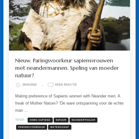
Nieuw. Paringsvoorkeur sapiensvrouwen
met neandermannen. Speling van moeder
natuur?
OP
28/02/2026
GEEN REACTIE
NIEUW.
PARINGSVOORKEUR
Mating preference of Sapiens women with Neander men. A
SAPIENSVROUWEN
freak of Mother Nature? “De ware ontspanning voor de echte
MET
NEANDERMANNEN.
man …
SPELING
VAN
TAGS:
HOMO SAPIENS
NATUUR
NEANDERTHALER
MOEDER
NATUUR?
PARINGSVOORKEUR
WETENSCHAP