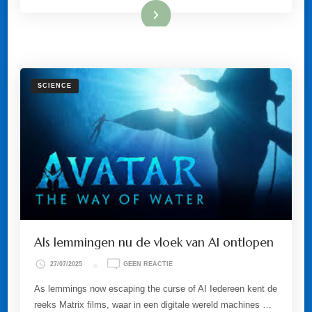
Lees meer
SCIENCE
Als lemmingen nu de vloek van AI ontlopen
OP
27/07/2025
GEEN REACTIE
ALS
LEMMINGEN
As lemmings now escaping the curse of AI Iedereen kent de
NU
reeks Matrix films, waar in een digitale wereld machines …
DE