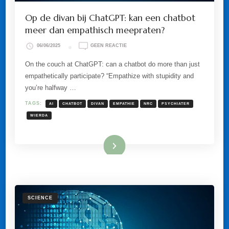
Op de divan bij ChatGPT: kan een chatbot
meer dan empathisch meepraten?
OP
06/06/2025
GEEN REACTIE
OP
DE
On the couch at ChatGPT: can a chatbot do more than just
DIVAN
empathetically participate? “Empathize with stupidity and
BIJ
CHATGPT:
you’re halfway …
KAN
EEN
TAGS:
AI
CHATBOT
DIVAN
EMPATHIE
NRC
PSYCHIATER
CHATBOT
MEER
WIERDA
DAN
EMPATHISCH
MEEPRATEN?
Lees meer
SCIENCE