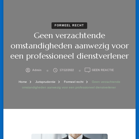
FORMEEL RECHT
Geen verzachtende
omstandigheden aanwezig voor
een professioneel dienstverlener
OP
Admin
17/12/2022
GEEN REACTIE
GEEN
VERZACHTENDE
Home
Jurisprudentie
Formeel recht
Geen verzachtende
OMSTANDIGHED
omstandigheden aanwezig voor een professioneel dienstverlener
AANWEZIG
VOOR
EEN
PROFESSIONEEL
DIENSTVERLENE