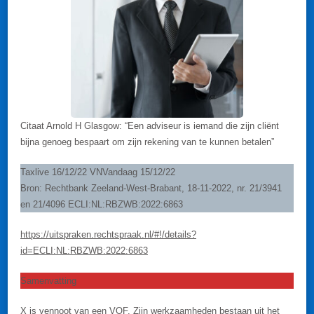
Citaat Arnold H Glasgow: “Een adviseur is iemand die zijn cliënt
bijna genoeg bespaart om zijn rekening van te kunnen betalen”
Taxlive 16/12/22 VNVandaag 15/12/22
Bron: Rechtbank Zeeland-West-Brabant, 18-11-2022, nr. 21/3941
en 21/4096 ECLI:NL:RBZWB:2022:6863
https://uitspraken.rechtspraak.nl/#!/details?
id=ECLI:NL:RBZWB:2022:6863
Samenvatting
X is vennoot van een VOF. Zijn werkzaamheden bestaan uit het