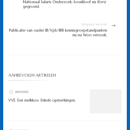
Nationaal Salaris Onderzoek: loonkloof nu (fors)
gegroeid.
navigatie
Volgend bericht
Publicatie van ouder IB/Vpb/IBR kennisgroepstandpunten
nu na Woo verzoek.
AANBEVOLEN ARTIKELEN
28/01/2022
VVE. Een melkkoe. Enkele opmerkingen.