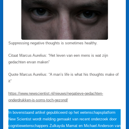
Suppressing negative thoughts is sometimes healthy.
Citaat Marcus Aurelius: “Het leven van een mens is wat zijn
gedachten ervan maken”
Quote Marcus Aurelius: “A man’s life is what his thoughts make of
it”
https://www.newscientist.nl/nieuws/negatieve-gedachten-
onderdrukken-is-soms-toch-gezond/
In bovenstaand artikel gepubliceerd op het wetenschapsplatform
New Scientist wordt melding gemaakt van recent onderzoek door
cognitiewetenschappers Zulkayda Mamat en Michael Anderson van