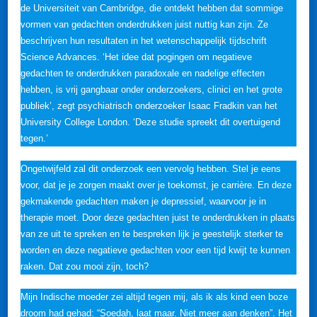
de Universiteit van Cambridge, die ontdekt hebben dat sommige
vormen van gedachten onderdrukken juist nuttig kan zijn. Ze
beschrijven hun resultaten in het wetenschappelijk tijdschrift
Science Advances. ‘Het idee dat pogingen om negatieve
gedachten te onderdrukken paradoxale en nadelige effecten
hebben, is vrij gangbaar onder onderzoekers, clinici en het grote
publiek’, zegt psychiatrisch onderzoeker Isaac Fradkin van het
University College London. ‘Deze studie spreekt dit overtuigend
tegen.’
Ongetwijfeld zal dit onderzoek een vervolg hebben. Stel je eens
voor, dat je je zorgen maakt over je toekomst, je carrière. En deze
gekmakende gedachten maken je depressief, waarvoor je in
therapie moet. Door deze gedachten juist te onderdrukken in plaats
van ze uit te spreken en te bespreken lijk je geestelijk sterker te
worden en deze negatieve gedachten voor een tijd kwijt te kunnen
raken. Dat zou mooi zijn, toch?
Mijn Indische moeder zei altijd tegen mij, als ik als kind een boze
droom had gehad: “Soedah, laat maar. Niet meer aan denken”. Het