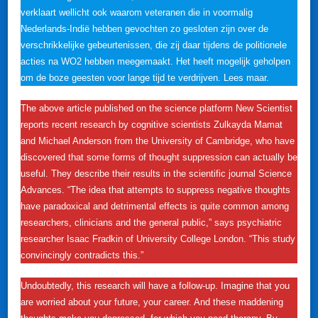
verklaart wellicht ook waarom veteranen die in voormalig
Nederlands-Indië hebben gevochten zo gesloten zijn over de
verschrikkelijke gebeurtenissen, die zij daar tijdens de politionele
acties na WO2 hebben meegemaakt. Het heeft mogelijk geholpen
om de boze geesten voor lange tijd te verdrijven. Lees maar.
The above article published on the science platform New Scientist
reports recent research by cognitive scientists Zulkayda Mamat
and Michael Anderson from the University of Cambridge, who have
discovered that some forms of thought suppression can actually be
useful. They describe their results in the scientific journal Science
Advances. “The idea that attempts to suppress negative thoughts
have paradoxical and detrimental effects is quite common among
researchers, clinicians and the general public,” says psychiatric
researcher Isaac Fradkin of University College London. “This study
convincingly contradicts this.”
Undoubtedly, this research will have a follow-up. Imagine that you
are worried about your future, your career. And these maddening