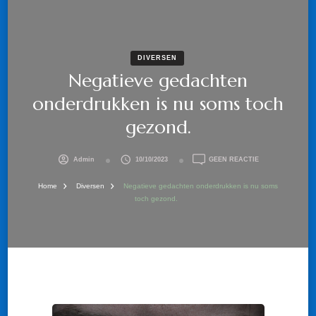
DIVERSEN
Negatieve gedachten
onderdrukken is nu soms toch
gezond.
OP
Admin
10/10/2023
GEEN REACTIE
NEGATIEVE
GEDACHTEN
Home
Diversen
Negatieve gedachten onderdrukken is nu soms
ONDERDRUKKEN
toch gezond.
IS
NU
SOMS
TOCH
GEZOND.