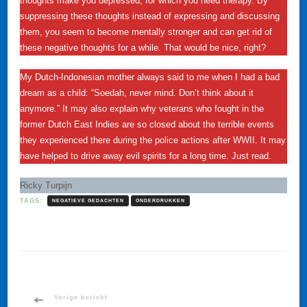
thoughts make you depressed, for which you need therapy. By
suppressing these thoughts instead of expressing and discussing
them, you seem to become mentally stronger and can get rid of
these negative thoughts for a while. That would be nice, right?
My Dutch-Indonesian mother always said to me when I had a bad
dream as a child: “Soedah, never mind. Don’t think about it
anymore.” It may also explain why veterans who fought in the
former Dutch East Indies are so closed about the terrible events
they experienced there during the police actions after WWII. It may
have helped to drive away evil spirits for a long time. Just read.
Ricky Turpijn
TAGS:
NEGATIEVE GEDACHTEN
ONDERDRUKKEN
Bericht
Vorige bericht